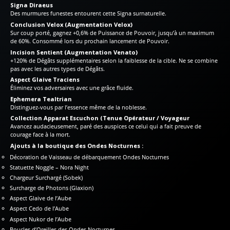
Signa Diraeus
Des murmures funestes entourent cette Signa surnaturelle.
Conclusion Velox (Augmentation Velox)
Sur coup porté, gagnez +0,6% de Puissance de Pouvoir, jusqu’à un maximum
de 60%. Consommé lors du prochain lancement de Pouvoir.
Incision Sentient (Augmentation Venato)
+120% de Dégâts supplémentaires selon la faiblesse de la cible. Ne se combine
pas avec les autres types de Dégâts.
Aspect Glaive Traciens
Éliminez vos adversaires avec une grâce fluide.
Ephemera Tealtrian
Distinguez-vous par l’essence même de la noblesse.
Collection Apparat Escuchon (Tenue Opérateur / Voyageur
Avancez audacieusement, paré des auspices ce celui qui a fait preuve de
courage face à la mort.
Ajouts à la boutique des Ondes Nocturnes :
Décoration de Vaisseau de débarquement Ondes Nocturnes
Statuette Noggle – Nora Night
Chargeur Surchargé (Sobek)
Surcharge de Photons (Glaxion)
Aspect Glaive de l’Aube
Aspect Cedo de l’Aube
Aspect Nukor de l’Aube
Boucles d’Oreilles des Ondes Nocturnes