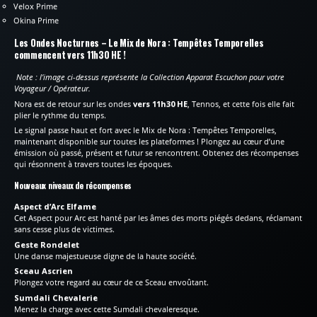
Velox Prime
Okina Prime
Les Ondes Nocturnes – Le Mix de Nora : Tempêtes Temporelles
commencent vers 11h30 HE !
Note : l’image ci-dessus représente la Collection Apparat Escuchon pour votre
Voyageur / Opérateur.
Nora est de retour sur les ondes
vers 11h30 HE
, Tennos, et cette fois elle fait
plier le rythme du temps.
Le signal passe haut et fort avec le Mix de Nora : Tempêtes Temporelles,
maintenant disponible sur toutes les plateformes ! Plongez au cœur d’une
émission où passé, présent et futur se rencontrent. Obtenez des récompenses
qui résonnent à travers toutes les époques.
Nouveaux niveaux de récompenses
Aspect d’Arc Elfame
Cet Aspect pour Arc est hanté par les âmes des morts piégés dedans, réclamant
sans cesse plus de victimes.
Geste Rondelet
Une danse majestueuse digne de la haute société.
Sceau Ascrien
Plongez votre regard au cœur de ce Sceau envoûtant.
Sumdali Chevalerie
Menez la charge avec cette Sumdali chevaleresque.