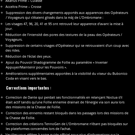
Akarius Prime – Culasse
Acceltra Prime – Crosse
Suppression des divers changements apportés aux apparences des Opérateurs
/ Voyageurs qui s’étaient glissés dans la màj de L’Ombromane :
Les visages 47, 96, 20, 41 et 95 ont retrouvé leur apparence d’avant la mise à
jour.
Réduction de l’intensité des pores des textures de la peau des Opérateurs /
Voyageurs.
Suppression de certains visages d’Opérateur qui se retrouvaient d’un coup avec
des rides.
Réduction de l’éclat des yeux.
Ajout du Pouvoir Shadogramme de Follie au paramètre « Inverser
Appuyer/Maintenir pour les Pouvoirs ».
Améliorations supplémentaires apportées à la visibilité du viseur du Bubonico
Coda en visant vers le bas.
Corrections importantes :
Correction de Dante qui perdait ses fonctionnalités en relançant Noctua s’il
était actif tandis qu’une Follie ennemie drainait de l’énergie via son aura lors
des missions de la Chasse de Follie.
Correction des ennemis restant bloqués dans les passages lors des missions de
la Chasse de Follie.
Correction des créations TennoGen de L’Ombromane n’étant pas bloquées sur
les plateformes concernées lors de l’achat.
Veuillez vous référer à notre guide officiel pour plus d’informations sur la