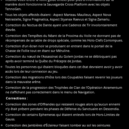
manière dont fonctionne la Sauvegarde Cross-Platform avec les objets
TennoGen.
Tous les objets affectés étaient : Aspect Marteau Maulleus, Aspect Nova
Netrastelle, Signa Pragmatica, Aspect Styanax Raevus et Signa Zamariu.
Correction du Noctua de Dante ayant une Cadence de Tir involontairement
élevée.
Correction des Tempêtes du Néant de la Proxima du Voile ne donnant pas de
récompenses de sa table de drops spéciale, comme les Holo-Clefs Corrompues.
Correction d’un écran noir se produisant en entrant dans le portail de la
Chasse de Follie tout en étant sur Méruline.
Correction du nœud de l’Assassinat du Golem Jordas ne se débloquant pas
après avoir terminé la Quête du Précepte de Jordas.
Toutes les personnes qui étaient bloquées dans cet état devraient avoir y avoir
accès lors de leur connexion au jeu.
Correction des migrations d’hôte lors des Coupables faisant revenir les joueurs
dans la mauvaise arène.
Correction de la progression des Trophées de Clan de l’Opération Atramentum
ne s’affichant pas correctement dans le menu de Navigation.
Corrections :
Correction des zones d’Offrandes qui restaient rouges alors qu’aucun ennemi
n’y était présent pendant les phases de Défense du Sanctuaire en Descendia.
Correction de certains Ephemeras qui étaient enlevés lors de Hors-Limites de
Gauss.
Correction des Jambières d’Éclaireur faisant tomber au sol les ceintures