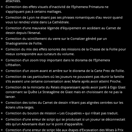
attachées.
Correction des effets visuels d’inactivité de l’Ephemera Primatura ne
s’appliquant pas à certains maillages.
Correction de Lyon ne disant pas ses phrases romantiques d’au revoir quand
vous lui rendiez visite dans La Cathédrale.
Correction d’une mauvaise légende d’équipement en accédant au Carnet de
dessin depuis l’Arsenal.
Correction du scintillement du verre sur le Corralizer généré par un
Shadogramme de Follie.
Correcion du mix des effets sonores des missions de la Chasse de la Follie pour
mieux correspondre aux curseurs du volume.
Correction d’un zoom trop important dans le diorama de l’Ephemera
Liftballon.
Correction d’un zoom avant et arrière sur le diorama de la Carte Prex de Follie.
Correction de cas particuliers où les joueurs ne pouvaient pas réunir la famille
s’ils avaient une certaine conversation avec Marie après avoir atteint Proche.
Correction de la minicarte du Relais disparaissant après avoir parlé à Ergo Glast
concernant sa Quête Le Stratagème de Glast mais en choisissant de ne pas la
lancer.
Correction des toiles du Carnet de dessin n’étant pas alignées centrées sur les
écrans ultra-larges.
Correction du bouton de mission « Les Coupables » qui n’était pas traduit.
Correction d’une erreur de script qui se produisait si un joueur se déconnectait
dès qu’un Adversaire était sur le point d’apparaître.
Correction d’une erreur de script liée aux étapes d’Excavation des Mises à Prix