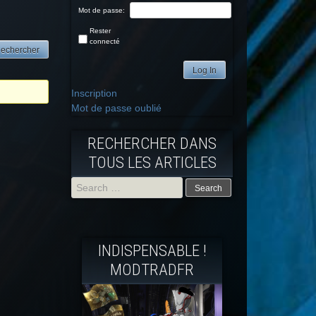
Mot de passe:
Rester
connecté
Log In
Inscription
Mot de passe oublié
RECHERCHER DANS
TOUS LES ARTICLES
Search
for:
INDISPENSABLE !
MODTRADFR