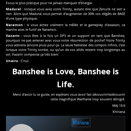
Focus le plus pratique pour ne jamais manquer d’énergie.
Maduraï :
lorsque vous avez votre Trinity, autant dire que Zenurik ne sert a
rien. Alors que Maduraï vous permet d’augmenter de 30% vos dégâts de BASE
d’une type physique.
Naramon :
si vous aimez vraiment la mêlée et le gameplay d’assassin, ca
marche avec le furtif de Naramon.
Vazarin :
vous êtes à la fois un DPS et un support en tant que Banshee,
pourquoi ne pas amener avec vous votre résurrection de poche? Votre Trinity
vous adorera (encore plus) pour ça. La seule faiblesse des compos infinis, c’est
lorsque votre Trinity tombe, ou qu’un de vos alliés restent trop longtemps au
sol. Vazarin compense ça très bien!
Unairu :
C’nul.
Banshee is Love, Banshee is
Life.
Merci d’avoir lu ce guide, en espérant vous avoir fait découvrir/redécouvrir
cette magnifique Warframe trop souvent dénigré.
MAJ 19.0
Khiriana
Khiriana