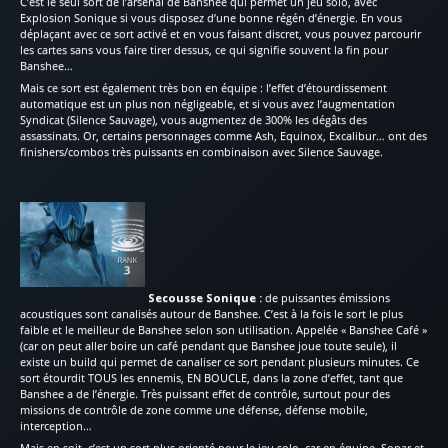
C’est le seul sort de l’arsenal de Banshee qui permet un jeu solo, avec
Explosion Sonique si vous disposez d’une bonne régén d’énergie. En vous
déplaçant avec ce sort activé et en vous faisant discret, vous pouvez parcourir
les cartes sans vous faire tirer dessus, ce qui signifie souvent la fin pour
Banshee…
Mais ce sort est également très bon en équipe : l’effet d’étourdissement
automatique est un plus non négligeable, et si vous avez l’augmentation
Syndicat (Silence Sauvage), vous augmentez de 300% les dégâts des
assassinats. Or, certains personnages comme Ash, Equinox, Excalibur… ont des
finishers/combos très puissants en combinaison avec Silence Sauvage.
Secousse Sonique :
de puissantes émissions
acoustiques sont canalisés autour de Banshee. C’est à la fois le sort le plus
faible et le meilleur de Banshee selon son utilisation. Appelée « Banshee Café »
(car on peut aller boire un café pendant que Banshee joue toute seule), il
existe un build qui permet de canaliser ce sort pendant plusieurs minutes. Ce
sort étourdit TOUS les ennemis, EN BOUCLE, dans la zone d’effet, tant que
Banshee a de l’énergie. Très puissant effet de contrôle, surtout pour des
missions de contrôle de zone comme une défense, défense mobile,
interception…
Mais en soit, c’est un sort plus orienté pour le jeu solo, car en équipe, Sonar et