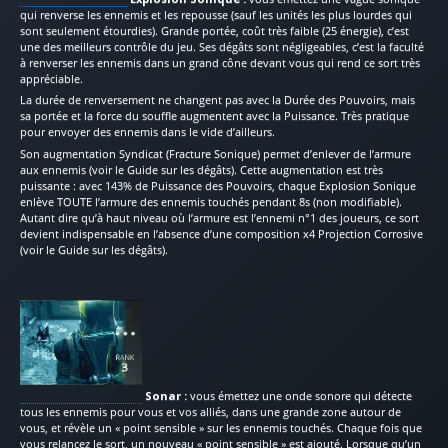
qui renverse les ennemis et les repousse (sauf les unités les plus lourdes qui
sont seulement étourdies). Grande portée, coût très faible (25 énergie), c’est
une des meilleurs contrôle du jeu. Ses dégâts sont négligeables, c’est la faculté
à renverser les ennemis dans un grand cône devant vous qui rend ce sort très
appréciable.
La durée de renversement ne changent pas avec la Durée des Pouvoirs, mais
sa portée et la force du souffle augmentent avec la Puissance. Très pratique
pour envoyer des ennemis dans le vide d’ailleurs.
Son augmentation Syndicat (Fracture Sonique) permet d’enlever de l’armure
aux ennemis (voir le Guide sur les dégâts). Cette augmentation est très
puissante : avec 143% de Puissance des Pouvoirs, chaque Explosion Sonique
enlève TOUTE l’armure des ennemis touchés pendant 8s (non modifiable).
Autant dire qu’à haut niveau où l’armure est l’ennemi n°1 des joueurs, ce sort
devient indispensable en l’absence d’une composition x4 Projection Corrosive
(voir le Guide sur les dégâts).
Sonar :
vous émettez une onde sonore qui détecte
tous les ennemis pour vous et vos alliés, dans une grande zone autour de
vous, et révèle un « point sensible » sur les ennemis touchés. Chaque fois que
vous relancez le sort, un nouveau « point sensible » est ajouté. Lorsque qu’un