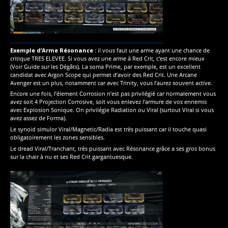
Exemple d’Arme Résonance :
il vous faut une arme ayant une chance de
critique TRES ELEVEE. Si vous avez une arme à Red Crit, c’est encore mieux
(Voir Guide sur les Dégâts). La soma Prime, par exemple, est un excellent
candidat avec Argon Scope qui permet d’avoir des Red Crit. Une Arcane
Avenger est un plus, notamment car avec Trinity, vous l’aurez souvent active.
Encore une fois, l’élement Corrosion n’est pas privilégié car normalement vous
avez soit 4 Projection Corrosive, soit vous enlevez l’armure de vos ennemis
avec Explosion Sonique. On privilégie Radiation ou Viral (surtout Viral si vous
avez assez de Forma).
Le synoid simulor Viral/Magnetic/Radia est très puissant car il touche quasi
obligatoirement les zones sensibles.
Le dread Viral/Tranchant, très puissant avec Résonance grâce a ses gros bonus
sur la chair à nu et ses Red Crit gargantuesque.