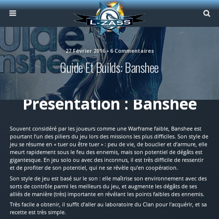
27 Février 2016 • 6 Commentaires
Guide Et Builds: Banshee
Présentation : Banshee
Souvent considéré par les joueurs comme une Warframe faible, Banshee est
pourtant l’un des piliers du jeu lors des missions les plus difficiles. Son style de
jeu se résume en « tuer ou être tuer » : peu de vie, de bouclier et d’armure, elle
meurt rapidement sous le feu des ennemis, mais son potentiel de dégâts est
gigantesque. En jeu solo ou avec des inconnus, il est très difficile de ressentir
et de profiter de son potentiel, qui ne se révèle qu’en coopération.
Son style de jeu est basé sur le son : elle maîtrise son environnement avec des
sorts de contrôle parmi les meilleurs du jeu, et augmente les dégâts de ses
alliés de manière (très) importante en révélant les points faibles des ennemis.
Très facile a obtenir, il suffit d’aller au laboratoire du Clan pour l’acquérir, et sa
recette est très simple.