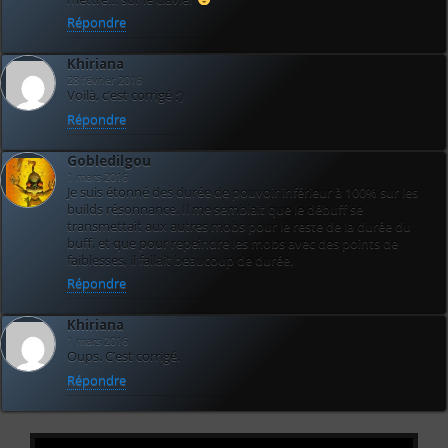
Répondre
Khiriana
28 février 2016
Voilà, c’est corrigé :’)
Répondre
Gobledilgou
1 mars 2016
Je suis étonné des durée de pouvoir inférieur à 100% sur les
builds résonnance. Il me semblait que le débuff se
transmettait aux autres mobs pour le reste de la durée du
buff, et que pour repeindre les mobs avec des points de
faiblesses, il fallait beaucoup de durée.
Répondre
Khiriana
1 mars 2016
Oups. C’est corrigé.
Répondre