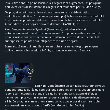
joueur tire dans un point sensible, les dégâts sont augmentés… et pas qu’un
peu. Avec 200% de Puissance, les dégâts sont multipliés par 10. Rien que ça.
De plus, si le point sensible se situe sur une zone possédant déjà un
multiplicateur (la tête d’un ennemi par exemple), le bonus est encore multiplié.
Et si plusieurs points sensibles se chevauchent, le bonus est encore multiplié…
Autant dire que les dégâts peuvent devenir GIGANTESQUE.
Avec l’augmentation de Syndicat (Résonance), qui relance le sort
automatiquement quand un ennemi meurt d’un point sensible, le cumul de
point sensible finit vite par recouvrir totalement le corps des ennemis et de
superposer les points pour infliger encore plus de dégâts.
Sonar est LE sort qui rend Banshee surpuissante en jeu de groupe et quasi-
obligatoire dans les missions Infinis, surtout avec son mod Syndicat.
Silence :
vous émettez un son radiale (autour de vous
pendant toute la durée du sort) qui rend sourd les ennemis. Les ennemis dans
la zone sont étourdis à chaque fois qu’ils rentrent dans la zone d’effet, et
n’entendent plus vos tirs et ne remarquent pas les cris de détresse de leurs
alliés. De plus, les ennemis non alertés par vos pas et vos tirs sont sensibles
aux assassinats et aux bonus furtifs (voir Guide sur les Dégâts).