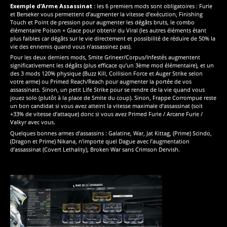
Exemple d’Arme Assassinat :
les 6 premiers mods sont obligatoires : Furie
et Berseker vous permettent d’augmenter la vitesse d’exécution, Finishing
Touch et Point de pression pour augmenter les dégâts bruts, le combo
élémentaire Poison + Glace pour obtenir du Viral (les autres éléments étant
plus faibles car dégâts sur le vie directement et possibilité de réduire de 50% la
vie des ennemis quand vous n’assassinez pas).
Pour les deux derniers mods, Smite Grineer/Corpus/Infestés augmentent
significativement les dégâts (plus efficace qu’un 3ème mod élémentaire), et un
des 3 mods 120% physique (Buzz Kill, Collision Force et Auger Strike selon
votre arme) ou Primed Reach/Reach pour augmenter la portée de vos
assassinats. Sinon, un petit Life Strike pour se rendre de la vie quand vous
jouez solo (plutôt à la place de Smite du coup). Sinon, Frappe Corrompue reste
un bon candidat si vous avez atteint la vitesse maximale d’assassinat (soit
+33% de vitesse d’attaque) donc si vous avez Primed Furie / Arcane Furie /
Valkyr avec vous.
Quelques bonnes armes d’assassins : Galatine, War, Jat Kittag, (Prime) Scindo,
(Dragon et Prime) Nikana, n’importe quel Dague avec l’augmentation
d’assassinat (Covert Lethality), Broken War sans Crimson Dervish.