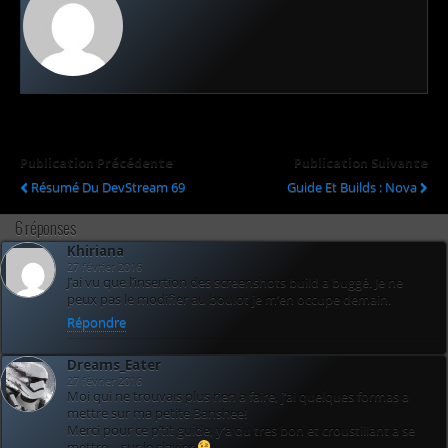
Publication Précédente
Publication Suivante
Résumé Du DevStream 69
Guide Et Builds : Nova
6 réponses
Khiriana
27 février 2016
J’ai vu que l’insertion des screenshots build a buggé. Je ne
peux pas le modifier au boulot je m’en occupe demain.
Répondre
Dreams_Eater
27 février 2016
Moi qui ne trouvais plus rien a faire, j’ai quelques formas a
mettre sur ma petite Banshee!
Merci pour ce p’tit guide, y’a du tres bon et croustillant a se
mettre… sur le clavier