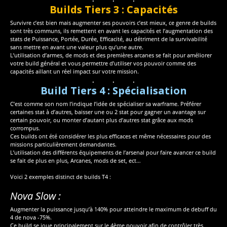
Builds Tiers 3 : Capacités
Survivre c’est bien mais augmenter ses pouvoirs c’est mieux, ce genre de builds
sont très communs, ils remettent en avant les capacités et l’augmentation des
stats de Puissance, Portée, Durée, Efficacité, au détriment de la survivabilité
sans mettre en avant une valeur plus qu’une autre.
L’utilisation d’armes, de mods et des premières arcanes se fait pour améliorer
votre build général et vous permettre d’utiliser vos pouvoir comme des
capacités aillant un réel impact sur votre mission.
Build Tiers 4 : Spécialisation
C’est comme son nom l’indique l’idée de spécialiser sa warframe. Préférer
certaines stat à d’autres, baisser une ou 2 stat pour gagner un avantage sur
certain pouvoir, ou monter d’autant plus d’autres stat grâce aux mods
corrompus.
Ces builds ont été considérer les plus efficaces et même nécessaires pour des
missions particulièrement demandantes.
L’utilisation des différents équipements de l’arsenal pour faire avancer ce build
se fait de plus en plus, Arcanes, mods de set, ect…
Voici 2 exemples distinct de builds T4 :
Nova Slow :
Augmenter la puissance jusqu’à 140% pour atteindre le maximum de debuff du
4 de nova -75%.
Ce build se joue principalement sur le 4ème pouvoir afin de contrôler très