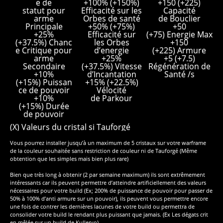
e de
+100% (+150%)
+150 (+225)
statut pour
Efficacité sur les
Capacité
arme
Orbes de santé
de Bouclier
Principale
+50% (+75%)
+50
+25%
Efficacité sur
(+75) Energie Max
(+37.5%) Chanc
les Orbes
+150
e Critique pour
d’energie
(+225) Armure
arme
+25%
+5 (+7.5)
Secondaire
(+37.5%) Vitesse
Régénération de
+10%
d’Incantation
Santé /s
(+15%) Puissan
+15% (+22.5%)
ce de pouvoir
Vélocité
+10%
de Parkour
(+15%) Durée
de pouvoir
(X) Valeurs du cristal si Tauforgé
Vous pourrez installer jusqu’à un maximum de 5 cristaux sur votre warframe
de la couleur souhaitée sans restriction de couleur ni de Tauforgé (Même
obtention que les simples mais bien plus rare)
Bien que très long à obtenir (2 par semaine maximum) ils sont extrêmement
intéressants car ils peuvent permettre d’atteindre artificiellement des valeurs
nécessaires pour votre build (Ex; 200% de puissance de pouvoir pour passer de
50% à 100% d’anti armure sur un pouvoir), ils peuvent vous permettre encore
une fois de contrer les dernières lacunes de votre build ou permettra de
consolider votre build le rendant plus puissant que jamais. (Ex Les dégats crit
en mêlée sur un build de Kullervo)