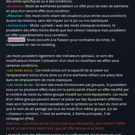
des armes spécifiques ou à des conditions.
–
Archons
: Mods de warframes possédant un effet pour les stats de warframe
en plus d’un second effet sous condition.
–
Péculiar
: Des mods trolls créant des situations plus droles sous conditions
durant les missions, sans réel impact sur le jeu ou vos statistiques
–
Galvaniser
: Mods « jumelé » avec des mods classiques existants, ils
possèdent des effets moins élevés que leur version classique mais possèdent
un effet supplémentaire sous condition.
–
Requiem
: Mods exclusifs à la Parazon pour combattre les liches, ils
n’impactent en rien le modding.
Les mods possèdent également des indicateurs spéciaux, ce sont des
modificateurs limitant l’utilisation d’un mod ou modifiant ses effets sous
certaines conditions.
–
Les mods exilus
: Ces mods exilus ont la capacité de se placer sur
l’emplacement exilus d’une arme ou d’une warframe offrant une place libre
dans les emplacement de mods classiques.
–
Les mods de set
: Ce sont des mods fonctionnant par groupes, ils possèdent
tous un ou plusieurs effets mais ont la particularité d’avoir un effet modifié par
le nombre de mods du même groupe installé sur votre équipement. Les mods
d’un même groupe peuvent devoir se placer sur des équipement différents
mais sont facilement reconnaissables par le symbole sur le haut du mod ainsi
que le nom de set partagé par tout les mods d’un même groupe. (Le set
« chasseur » contient, 1 mod de warframe, 2 d’arme principale, 3 de
compagnon (Pet))
Attention : Les mods de set ne sont pas tous nécessaires, pour obtenir l’effet
de set un seul mod requis bien que cet effet sera au plus faible.
Les mods sont des éléments centraux qui influencent absolument tous les