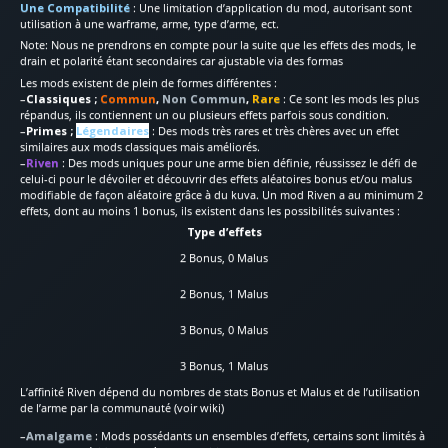
Une Compatibilité
: Une limitation d’application du mod, autorisant sont
utilisation à une warframe, arme, type d’arme, ect.
Note: Nous ne prendrons en compte pour la suite que les effets des mods, le
drain et polarité étant secondaires car ajustable via des formas
Les mods existent de plein de formes différentes :
–
Classiques ;
Commun
,
Non Commun
,
Rare
: Ce sont les mods les plus
répandus, ils contiennent un ou plusieurs effets parfois sous condition.
–
Primes ;
Légendaires
: Des mods très rares et très chères avec un effet
similaires aux mods classiques mais améliorés.
–
Riven
: Des mods uniques pour une arme bien définie, réussissez le défi de
celui-ci pour le dévoiler et découvrir des effets aléatoires bonus et/ou malus
modifiable de façon aléatoire grâce à du kuva. Un mod Riven a au minimum 2
effets, dont au moins 1 bonus, ils existent dans les possibilités suivantes :
Type d’effets
2 Bonus, 0 Malus
2 Bonus, 1 Malus
3 Bonus, 0 Malus
3 Bonus, 1 Malus
L’affinité Riven dépend du nombres de stats Bonus et Malus et de l’utilisation
de l’arme par la communauté (voir wiki)
–
Amalgame
: Mods possédants un ensembles d’effets, certains sont limités à