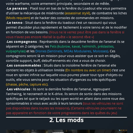
votre warframe, votre armement principale, secondaire et de mêlée.
-La parazon
: Placé tout en bas de la fenêtre du Loadout elle vous permettra
d’utiliser la mécanique de miséricorde
(assassinat stylé)
, de combattre les liches
(Mods requiem)
et de hacker des consoles de commandes en missions.
-Le tenno
: Situé dans la fenêtre du loadout c’est un raccourci qui vous
permet d’accéder plus rapidement et facilement à votre tenno et de le modifier
en fonction de vos besoins.
(Vous ne le verrez peut être pas dans la fenêtre si
vous n’avez pas encore réalisé la quête « le second rêve »)
-Les compagnons
: Représentés dans la deuxième fenêtre de l’arsenal ils se
séparent en 2 catégories; les
Pets
(kubrow, kavat, helminth, prédasites,
vulpaphylas)
et les
Drones (Sentinels, MOAs Modulaires, Molosses)
. Ces
compagnons seront là en mission pour vous assister que ce soit en dégâts,
contrôle support, buff, debuff ennemis etc c’est a vous de choisir.
-Les consommables
: Situés dans la troisième fenêtre de l’arsenal elle
contient les objets à utilisation limitée
(En nombre ou avec un timer)
c’est une
roue en spirale infinie sur laquelle vous pourrez placer tout type d’objets ou
outils, elle vous servira pour les situation d’urgences ou très spécifiques
(chasse, pèche, capture etc)
.
-Les véhicules
: Ils sont la dernière fenêtre de l’arsenal, regroupant
l’archwing, le necramech et le K-drive. Ils seront de sortie dans des missions
spécifiques tel que le railjack ou les open world en allant dans votre roue des
consommables si vous avec accès à leurs lanceurs
(tous les véhicules ne sont
pas disponibles dans toutes les missions)
.
(Certains véhicules pourraient ne
pas apparaitre en fonction de votre progressions dans les quêtes du jeu)
2. Les mods