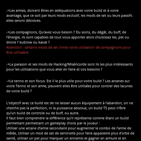
->Les armes, doivent êtres en adéquations avec votre build et à votre
avantage, que ce soit par leurs mods exclusif, les mods de set ou leurs passifs
elles seront décisives.
->Les compagnons, Qu’avez vous besoin ? Du soins, du dégât, du buff, de
l’énergie, ils sont capables de tout vous apporter alors choisissez les, pet ou
drone ? kubrow ou kavat ?
Attention : certains mods de set limite votre utilisation de compagnons pour
être utilisable
->La parazon et ses mods de Hacking/Miséricorde sont ils les plus intéressants
pour les utilisations que vous aller en faire et vos besoins ?
->Le tenno et son focus. Est il le plus utile pour votre build ? Les arcanes sur
votre Tenno et son arme, peuvent elles être utilisées pour contrer des lacunes
de votre build ?
L’objectif avec ce build est de ne laisser aucun équipement à l’abandon, on ne
cherche pas la perfection, ni la puissance absolue, un build T5 peut n’être
qu’un build de controle ou de buff, ou autre.
Il faut bien comprendre la différence qu’il représente comme étant un build
permettant permettant un gameplay choisi par le joueur :
Utiliser une arcane d’arme secondaire pour augmenter le combo de l’arme de
mêlée, Utiliser un mod de set de sentinelle pour faire apparaitre plus d’orbe de
santé, utiliser un pet pour marquer un ennemis et gagner en armure et en