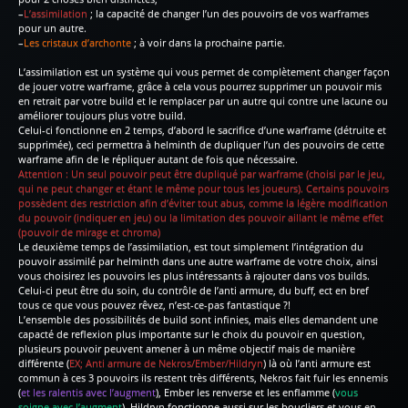
–
L’assimilation
; la capacité de changer l’un des pouvoirs de vos warframes
pour un autre.
–
Les cristaux d’archonte
; à voir dans la prochaine partie.
L’assimilation est un système qui vous permet de complètement changer façon
de jouer votre warframe, grâce à cela vous pourrez supprimer un pouvoir mis
en retrait par votre build et le remplacer par un autre qui contre une lacune ou
améliorer toujours plus votre build.
Celui-ci fonctionne en 2 temps, d’abord le sacrifice d’une warframe (détruite et
supprimée), ceci permettra à helminth de dupliquer l’un des pouvoirs de cette
warframe afin de le répliquer autant de fois que nécessaire.
Attention : Un seul pouvoir peut être dupliqué par warframe (choisi par le jeu,
qui ne peut changer et étant le même pour tous les joueurs). Certains pouvoirs
possèdent des restriction afin d’éviter tout abus, comme la légère modification
du pouvoir (indiquer en jeu) ou la limitation des pouvoir aillant le même effet
(pouvoir de mirage et chroma)
Le deuxième temps de l’assimilation, est tout simplement l’intégration du
pouvoir assimilé par helminth dans une autre warframe de votre choix, ainsi
vous choisirez les pouvoirs les plus intéressants à rajouter dans vos builds.
Celui-ci peut être du soin, du contrôle de l’anti armure, du buff, ect en bref
tous ce que vous pouvez rêvez, n’est-ce-pas fantastique ?!
L’ensemble des possibilités de build sont infinies, mais elles demandent une
capacté de reflexion plus importante sur le choix du pouvoir en question,
plusieurs pouvoir peuvent amener à un même objectif mais de manière
différente (
EX; Anti armure de Nekros/Ember/Hildryn
) là où l’anti armure est
commun à ces 3 pouvoirs ils restent très différents, Nekros fait fuir les ennemis
(
et les ralentis avec l’augment
), Ember les renverse et les enflamme (
vous
soigne avec l’augment
), Hildryn fonctionne aussi sur les boucliers et vous en