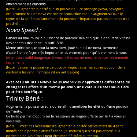
efficacement les ennemis
(Note : Augmenter la porté sur un pouvoir qui ce propage (Nova, Sevagoth,
ect..) comme le 4 de nova est contre production car il n’augmentera que le
rayon de la sphère au lancement du pouvoir n’impactant pas les ennemis trop
proche)
Nova Speed :
Baisser au maximum la puissance de pouvoir 10% afin que le debuff de vitesse
des ennemis devienne un buff +30%.
Meme principe que pour la nova slow, joué sur le 4 de nova, permettra
d’accélérer de façon très importante les ennemis pour qu’ils viennent à nous.
(Attention : build dangereux si vous n’êtes pas en mesure de tuer les ennemis
facilement).
(Note : baisser la puissance de pouvoir impact aussi les autres pouvoir de la
warframe les rend inefficace s’il en ont besoin)
Avec ces 2 builds T4 Nova nous avons vus 2 approches différentes de
changer les effets d’un même pouvoir, une valeur de stat sous 100%
peut être bénéfique.
Trinity Béné :
Augmenter la puissance et la durée afin d’améliorer les effet du 4eme pouvoir
de Trinity.
Ce build permet d’optimiser la résistance au dégâts offerte par le 4 à vous et
vos alliés.
(Note : Il n’est pas nécessaire d’augmenter la portée car les effets du 4 sont
limités par la portée d’affinité tenno (50 mètres) qui n’est pas affecté la la
portée de pouvoir (mais peut être modifié grâce au tenno)