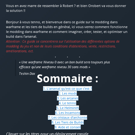
Vous en avez marre de ressembler à Robert ? et bien Orobert va vous donner
la solution !!
Bonjour à vous tenno, et bienvenue dans ce guide sur le modding dans
warframe et les tiers de builds en général, ici vous verrez comment fonctionne
le modding dans warframe et comment imaginer, créer, tester, et optimiser un
build dans l’arsenal.
Attention : Ce guide se concentrera sur l’utilisation des différentes options de
modding du jeu et non de leurs conditions d’obtentions, vente, restrictions,
améliorations, ect.
« Une warframe Niveau 0 avec un bon build sera toujours plus
efficace qu’une warframe niveau 30 sans mods »
Sommaire :
Teshin Dax
1. L’arsenal qu’est-ce que c’est ?
2. Les mods
3. Les arcanes
4. Le tenno
5. Le Helminth
6. Les Incarnons
7. Les cristaux d’archonte
8. Les Tiers de Builds
9. Aide et conseil
Cliquez sur les titres pour un déplacement rapide