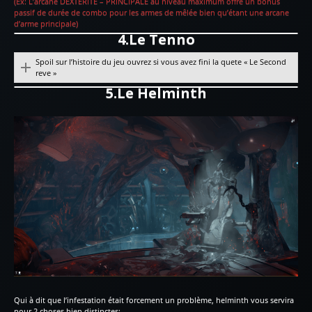
(Ex: L’arcane DEXTÉRITÉ – PRINCIPALE au niveau maximum offre un bonus
passif de durée de combo pour les armes de mêlée bien qu’étant une arcane
d’arme principale)
4.Le Tenno
Spoil sur l’histoire du jeu ouvrez si vous avez fini la quete « Le Second
reve »
5.Le Helminth
Qui à dit que l’infestation était forcement un problème, helminth vous servira
pour 2 choses bien distinctes;