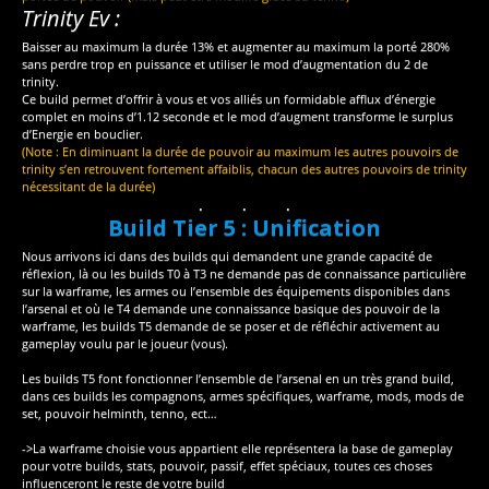
Trinity Ev :
Baisser au maximum la durée 13% et augmenter au maximum la porté 280%
sans perdre trop en puissance et utiliser le mod d’augmentation du 2 de
trinity.
Ce build permet d’offrir à vous et vos alliés un formidable afflux d’énergie
complet en moins d’1.12 seconde et le mod d’augment transforme le surplus
d’Energie en bouclier.
(Note : En diminuant la durée de pouvoir au maximum les autres pouvoirs de
trinity s’en retrouvent fortement affaiblis, chacun des autres pouvoirs de trinity
nécessitant de la durée)
Build Tier 5 : Unification
Nous arrivons ici dans des builds qui demandent une grande capacité de
réflexion, là ou les builds T0 à T3 ne demande pas de connaissance particulière
sur la warframe, les armes ou l’ensemble des équipements disponibles dans
l’arsenal et où le T4 demande une connaissance basique des pouvoir de la
warframe, les builds T5 demande de se poser et de réfléchir activement au
gameplay voulu par le joueur (vous).
Les builds T5 font fonctionner l’ensemble de l’arsenal en un très grand build,
dans ces builds les compagnons, armes spécifiques, warframe, mods, mods de
set, pouvoir helminth, tenno, ect…
->La warframe choisie vous appartient elle représentera la base de gameplay
pour votre builds, stats, pouvoir, passif, effet spéciaux, toutes ces choses
influenceront le reste de votre build