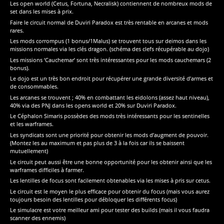
Les open world (Cetus, Fortuna, Necralisk) contiennent de nombreux mods de
set dans les mises à prix.
Faire le circuit normal de Duviri Paradox est très rentable en arcanes et mods
rares.
Les mods corrompus (1 bonus/1Malus) se trouvent tous sur deimos dans les
missions normales via les clés dragon. (schéma des clefs récupérable au dojo)
Les missions ‘Cauchemar’ sont très intéressantes pour les mods cauchemars (2
bonus).
Le dojo est un très bon endroit pour récupérer une grande diversité d’armes et
de consommables.
Les arcanes se trouvent ; 40% en combattant les eidolons (assez haut niveau),
40% via des PNJ dans les opens world et 20% sur Duviri Paradox.
Le Céphalon Simaris possèdes des mods très intéressants pour les sentinelles
et les warframes.
Les syndicats sont une priorité pour obtenir les mods d’augment de pouvoir.
(Montez les au maximum et pas plus de 3 à la fois car ils se baissent
mutuellement)
Le circuit peut aussi être une bonne opportunité pour les obtenir ainsi que les
warframes difficiles à farmer.
Les lentilles de focus sont facilement obtenables via les mises à pris sur cetus.
Le circuit est le moyen le plus efficace pour obtenir du focus (mais vous aurez
toujours besoin des lentilles pour débloquer les différents focus)
Le simulacre est votre meilleur ami pour tester des builds (mais il vous faudra
scanner des ennemis)