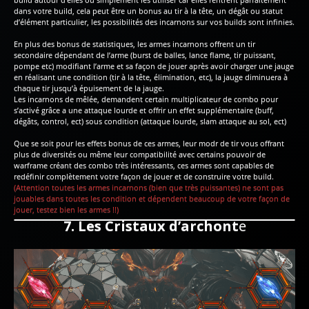
dans votre build, cela peut être un bonus au tir à la tête, un dégât ou statut
d’élément particulier, les possibilités des incarnons sur vos builds sont infinies.
En plus des bonus de statistiques, les armes incarnons offrent un tir
secondaire dépendant de l’arme (burst de balles, lance flame, tir puissant,
pompe etc) modifiant l’arme et sa façon de jouer après avoir charger une jauge
en réalisant une condition (tir à la tête, élimination, etc), la jauge diminuera à
chaque tir jusqu’à épuisement de la jauge.
Les incarnons de mêlée, demandent certain multiplicateur de combo pour
s’activé grâce a une attaque lourde et offrir un effet supplémentaire (buff,
dégâts, control, ect) sous condition (attaque lourde, slam attaque au sol, ect)
Que se soit pour les effets bonus de ces armes, leur modr de tir vous offrant
plus de diversités ou même leur compatibilité avec certains pouvoir de
warframe créant des combo très intéressants, ces armes sont capables de
redéfinir complètement votre façon de jouer et de construire votre build.
(Attention toutes les armes incarnons (bien que très puissantes) ne sont pas
jouables dans toutes les condition et dépendent beaucoup de votre façon de
jouer, testez bien les armes !!)
7. Les Cristaux d’archont
e