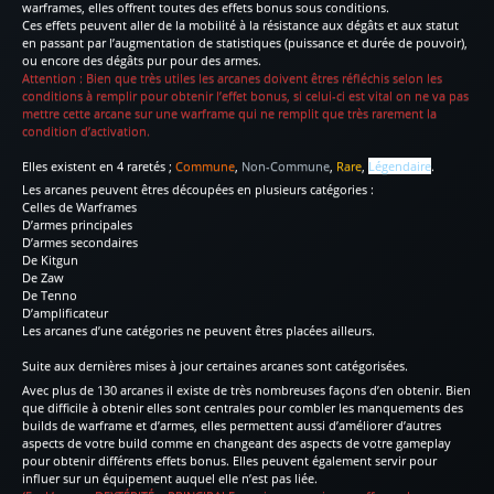
warframes, elles offrent toutes des effets bonus sous conditions.
Ces effets peuvent aller de la mobilité à la résistance aux dégâts et aux statut
en passant par l’augmentation de statistiques (puissance et durée de pouvoir),
ou encore des dégâts pur pour des armes.
Attention : Bien que très utiles les arcanes doivent êtres réfléchis selon les
conditions à remplir pour obtenir l’effet bonus, si celui-ci est vital on ne va pas
mettre cette arcane sur une warframe qui ne remplit que très rarement la
condition d’activation.
Elles existent en 4 raretés ;
Commune
,
Non-Commune
,
Rare
,
Légendaire
.
Les arcanes peuvent êtres découpées en plusieurs catégories :
Celles de Warframes
D’armes principales
D’armes secondaires
De Kitgun
De Zaw
De Tenno
D’amplificateur
Les arcanes d’une catégories ne peuvent êtres placées ailleurs.
Suite aux dernières mises à jour certaines arcanes sont catégorisées.
Avec plus de 130 arcanes il existe de très nombreuses façons d’en obtenir. Bien
que difficile à obtenir elles sont centrales pour combler les manquements des
builds de warframe et d’armes, elles permettent aussi d’améliorer d’autres
aspects de votre build comme en changeant des aspects de votre gameplay
pour obtenir différents effets bonus. Elles peuvent également servir pour
influer sur un équipement auquel elle n’est pas liée.