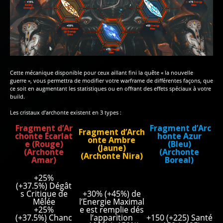
Cette mécanique disponible pour ceux aillant fini la quête « la nouvelle
guerre », vous permettra de modifier votre warframe de différentes façons, que
ce soit en augmentant les statistiques ou en offrant des effets spéciaux à votre
build.
Les cristaux d’archonte existent en 3 types :
Fragment d’Ar
Fragment d’Arc
Fragment d’Arch
chonte Écarlat
honte Azur
onte Ambre
e (Rouge)
(Bleu)
(Jaune)
(Archonte
(Archonte
(Archonte Nira)
Amar)
Boreal)
+25%
(+37.5%) Dégât
s Critique de
+30% (+45%) de
Mêlée
l’Energie Maximal
+25%
e est remplie dés
(+37.5%) Chanc
l’apparition
+150 (+225) Santé