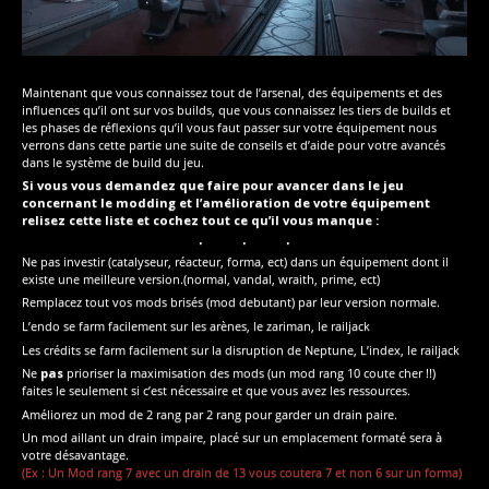
Maintenant que vous connaissez tout de l’arsenal, des équipements et des
influences qu’il ont sur vos builds, que vous connaissez les tiers de builds et
les phases de réflexions qu’il vous faut passer sur votre équipement nous
verrons dans cette partie une suite de conseils et d’aide pour votre avancés
dans le système de build du jeu.
Si vous vous demandez que faire pour avancer dans le jeu
concernant le modding et l’amélioration de votre équipement
relisez cette liste et cochez tout ce qu’il vous manque :
Ne pas investir (catalyseur, réacteur, forma, ect) dans un équipement dont il
existe une meilleure version.(normal, vandal, wraith, prime, ect)
Remplacez tout vos mods brisés (mod debutant) par leur version normale.
L’endo se farm facilement sur les arènes, le zariman, le railjack
Les crédits se farm facilement sur la disruption de Neptune, L’index, le railjack
Ne
pas
prioriser la maximisation des mods (un mod rang 10 coute cher !!)
faites le seulement si c’est nécessaire et que vous avez les ressources.
Améliorez un mod de 2 rang par 2 rang pour garder un drain paire.
Un mod aillant un drain impaire, placé sur un emplacement formaté sera à
votre désavantage.
(Ex : Un Mod rang 7 avec un drain de 13 vous coutera 7 et non 6 sur un forma)