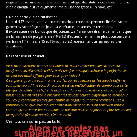
dégâts, utiliser une sentinelle pour me protéger des statuts ou me donner une
orbe d’énergie qui va augmenter ma puissance grâce à un mod, ect…
D’un point de vue de l’utilisation;
Un build T5 est souvent vu comme quelque chose de personnelle c’est votre
gameplay votre façon de jouer la warframe, les armes, le tenno ect…
Il existe autant de builds que de joueurs warframe, certains ne demandent que
de la maitrise de jeu générale (T0 à T3) d’autres une maitrise plus poussée de la
warframe (T4), mais le T5 et T6 (voir après) représentent un gameplay bien
spécifique.
Parenthèse et conseil :
Vous avez surement déjà vu des vidéos de build sur youtube, des screens sur
overframe, ou discord de builds, mais une fois répliqués même à la perfection ils
ne sont pas aussi efficace pour vous qu’en vidéo ?
C’est parce qu’on ne vous montre pas les autres membre de l’escouade buffer le
youtubeur, ou qu’il ne vous dit pas qu’il est au multiplicateur de combo pour cette
attaque de mêlée à 8 chiffre de dégâts sur fond de music et de gros zoom, qu’il à
passer 15 sec en mission à enchainer les actions pour se buffer afin de réaliser un
seul coup contenant un très gros chiffre de dégâts (qu’il devra repasser 15sec a
repréparer), ou que vous mourrez instantanément en mission sans vous rendre
compte qu’il n’utilise pas sa roulade en mission pour se déplacer et pour une raison
bien précise (Roulade parade, c’est un mod).
C’est tout cela qui impact un build.
Alors ne copiez pas
simplement bêtement un