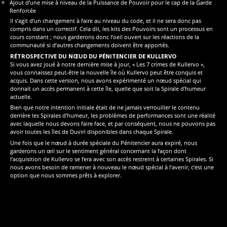
Ajout d’une mise à niveau de la Puissance de Pouvoir pour le cap de la Garde
Renforcée
Il s’agit d’un changement à faire au niveau du code, et il ne sera donc pas
compris dans un correctif. Cela dit, les kits des Pouvoirs sont un processus en
cours constant ; nous garderons donc l’oeil ouvert sur les réactions de la
communauté si d’autres changements doivent être apportés.
RÉTROSPECTIVE DU NŒUD DU PÉNITENCIER DE KULLERVO
Si vous avez joué à notre dernière mise à jour, « Les 7 crimes de Kullervo »,
vous connaissez peut-être la nouvelle île où Kullervo peut être conquis et
acquis. Dans cette version, nous avons expérimenté un nœud spécial qui
donnait un accès permanent à cette île, quelle que soit la Spirale d’humeur
actuelle.
Bien que notre intention initiale était de ne jamais verrouiller le contenu
derrière les Spirales d’humeur, les problèmes de performances sont une réalité
avec laquelle nous devons faire face, et par conséquent, nous ne pouvons pas
avoir toutes les îles de Duviri disponibles dans chaque Spirale.
Une fois que le nœud à durée spéciale du Pénitencier aura expiré, nous
garderons un œil sur le sentiment général concernant la façon dont
l’acquisition de Kullervo se fera avec son accès restreint à certaines Spirales. Si
nous avons besoin de ramener à nouveau le nœud spécial à l’avenir, c’est une
option que nous sommes prêts à explorer.