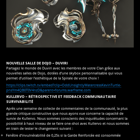
NOUVELLE SALLE DE DOJO – DUVIRI
Partagez le monde de Duviri avec les membres de votre Clan grâce aux
nouvelles salles de Dojo, dotées d’une skybox personnalisable qui vous
permet d’utiliser l’esthétique de la Spirale de votre choix !
https://clips.twitch.tv/embed?clip=OddUnsightlyWatercressKevinTurtle-
pnsYm4QB0T0V4nzD&parent=forums.warframe.com
KULLERVO – RÉTROSPECTIVE ET FEEDBACK COMMUNAUTAIRE
SURVIVABILITÉ
Après une semaine de collecte de commentaires de la communauté, la plus
grande critique constructive que nous ayons vue concerne la capacité de
survie de Kullervo. Nous sommes conscients des inquiétudes concernant la
possibilité à haut niveau de se faire one-shot avec Kullervo et nous sommes
en train de tester le changement suivant :
Fenêtre d’invulnérabilité de 0,25s si la Garde Renforcée est consommée