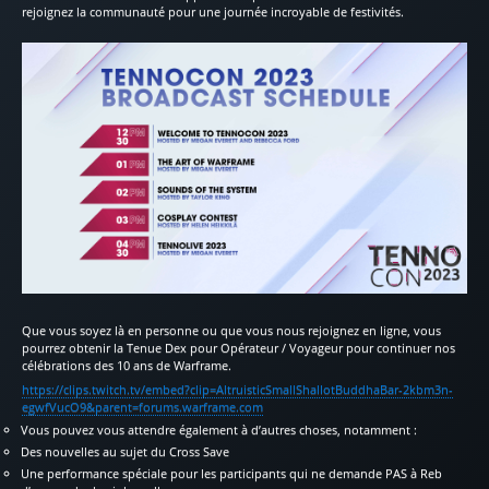
rejoignez la communauté pour une journée incroyable de festivités.
Que vous soyez là en personne ou que vous nous rejoignez en ligne, vous
pourrez obtenir la Tenue Dex pour Opérateur / Voyageur pour continuer nos
célébrations des 10 ans de Warframe.
https://clips.twitch.tv/embed?clip=AltruisticSmallShallotBuddhaBar-2kbm3n-
egwfVucO9&parent=forums.warframe.com
Vous pouvez vous attendre également à d’autres choses, notamment :
Des nouvelles au sujet du Cross Save
Une performance spéciale pour les participants qui ne demande PAS à Reb