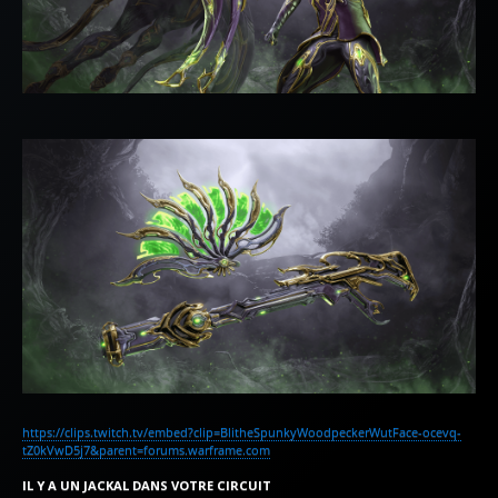
https://clips.twitch.tv/embed?clip=BlitheSpunkyWoodpeckerWutFace-ocevq-
tZ0kVwD5j7&parent=forums.warframe.com
IL Y A UN JACKAL DANS VOTRE CIRCUIT