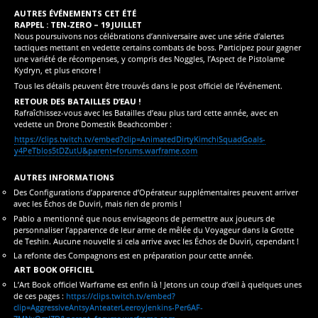
AUTRES ÉVÉNEMENTS CET ÉTÉ
RAPPEL : TEN-ZERO – 19 JUILLET
Nous poursuivons nos célébrations d’anniversaire avec une série d’alertes
tactiques mettant en vedette certains combats de boss. Participez pour gagner
une variété de récompenses, y compris des Noggles, l’Aspect de Pistolame
Kydryn, et plus encore !
Tous les détails peuvent être trouvés dans le post officiel de l’événement.
RETOUR DES BATAILLES D’EAU !
Rafraîchissez-vous avec les Batailles d’eau plus tard cette année, avec en
vedette un Drone Domestik Beachcomber :
https://clips.twitch.tv/embed?clip=AnimatedDirtyKimchiSquadGoals-
y4PeTbIos5tDZutU&parent=forums.warframe.com
AUTRES INFORMATIONS
Des Configurations d’apparence d’Opérateur supplémentaires peuvent arriver
avec les Échos de Duviri, mais rien de promis !
Pablo a mentionné que nous envisageons de permettre aux joueurs de
personnaliser l’apparence de leur arme de mêlée du Voyageur dans la Grotte
de Teshin. Aucune nouvelle si cela arrive avec les Échos de Duviri, cependant !
La refonte des Compagnons est en préparation pour cette année.
ART BOOK OFFICIEL
L’Art Book officiel Warframe est enfin là ! Jetons un coup d’œil à quelques unes
de ces pages :
https://clips.twitch.tv/embed?
clip=AggressiveAntsyAnteaterLeeroyJenkins-Per6AF-