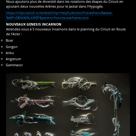
Nous ajoutons plus de diversité dans les rotations des étapes du Circuit en
ajoutant deux nouvelles Arènes pour le Jackal dans l’Hypogée.
https://clips.twitch.tv/embed?clip=HelpfulArtisticPicklesPanicBasket-
9e6PnS8NcMNLkM0P&parent=forums.warframe.com
NOUVEAUX GENESIS INCARNON
Attendez-vous à 5 nouveaux Incarnons dans le planning du Circuit en Route
de l’Acier :
Boar
Gorgon
Anku
Angstrum
Gammacor