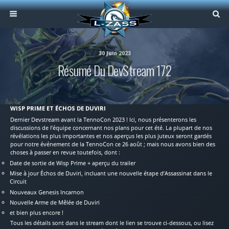
30 Juin 2023
Résumé Du DevStream 172
WISP PRIME ET ÉCHOS DE DUVIRI
Dernier Devstream avant la TennoCon 2023 ! Ici, nous présenterons les
discussions de l’équipe concernant nos plans pour cet été. La plupart de nos
révélations les plus importantes et nos aperçus les plus juteux seront gardés
pour notre événement de la TennoCon ce 26 août ; mais nous avons bien des
choses à passer en revue toutefois, dont :
Date de sortie de Wisp Prime + aperçu du trailer
Mise à jour Échos de Duviri, incluant une nouvelle étape d’Assassinat dans le
Circuit
Nouveaux Genesis Incarnon
Nouvelle Arme de Mêlée de Duviri
et bien plus encore !
Tous les détails sont dans le stream dont le lien se trouve ci-dessous, ou lisez