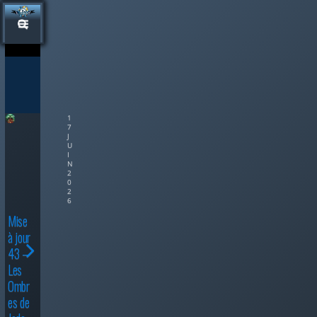
1
7
J
U
I
N
2
0
2
6
Mise
à jour
43 –
Les
Ombr
es de