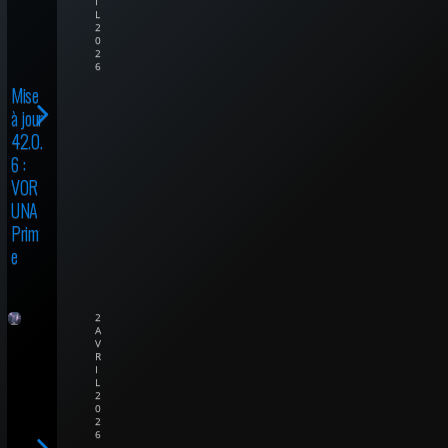
I
L
2
0
2
6
Mise
à jour
42.0.
6 :
VOR
UNA
Prim
e
2
A
V
R
I
L
2
0
2
6