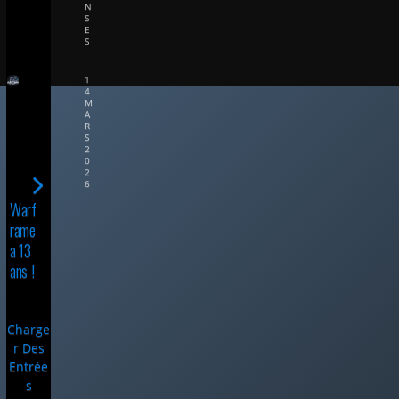
N
S
E
S
1
4
M
A
R
S
2
0
2
6
Warf
rame
a 13
ans !
Charge
R Des
Entrée
S