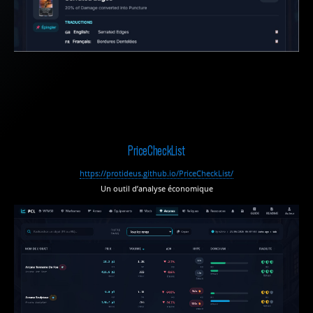
PriceCheckList
https://protideus.github.io/PriceCheckList/
Un outil d’analyse économique