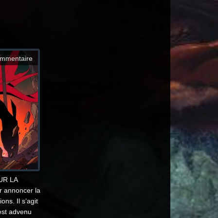
mmentaire
UR LA
r annoncer la
ns. Il s’agit
 est advenu