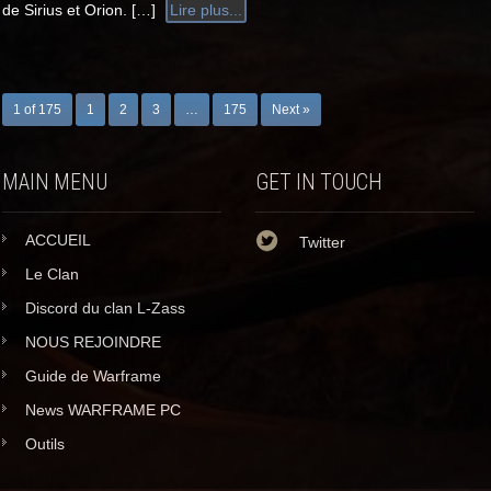
de Sirius et Orion. […]
Lire plus...
1 of 175
1
2
3
…
175
Next »
MAIN MENU
GET IN TOUCH
ACCUEIL
Twitter
Le Clan
Discord du clan L-Zass
NOUS REJOINDRE
Guide de Warframe
News WARFRAME PC
Outils