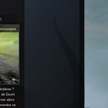
n
mmentaire
erplexe ?
 de Duviri
rner alors
prendre ce