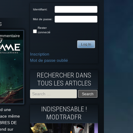
Identifiant:
Mot de passe:
s
Rester
connecté
mmentaire
Log In
Inscription
Mot de passe oublié
RECHERCHER DANS
TOUS LES ARTICLES
Search
INDISPENSABLE !
rd une
for:
MODTRADFR
espace même
OMBRES DE
end sur