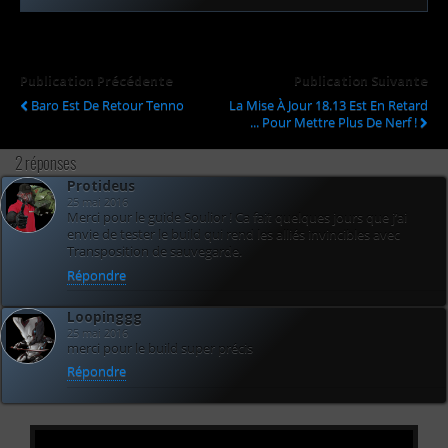
Publication Précédente
Publication Suivante
Baro Est De Retour Tenno
La Mise À Jour 18.13 Est En Retard
... Pour Mettre Plus De Nerf !
2 réponses
Protideus
25 mai 2016
Merci pour le guide Soulior ! Ca fait quelques jours que j’ai
envie de tester le build qui rend les alliés invincibles avec
Transposition de sauvegarde.
Répondre
Loopinggg
25 mai 2016
merci pour le build super précis
Répondre