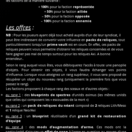
les factions de la manière suivante :
+
100
% pour la faction
représentée
+
50
% pour la faction
alliée
–
50
% pour la faction
opposée
–
100
% pour la faction
ennemie
Les offres
:
NB :
Pour les joueurs ayant déjà tout acheté auprès d’un de leur syndicat, il
peut être intéressant de convertir votre influence en
packs de reliques
, tout
particulièrement lorsqu’un
prime vault
est en cours. En effet, ces packs de
reliques peuvent vous permettre d’obtenir les reliques concernées et de vous
faire gagner pas mal de temps surtout pour les reliques Axi. A bonne
entendeur..
Selon le rang auquel vous êtes, vous débloquerez l’accès à toute une panoplie
d’objets. Pour obtenir ces objets, il vous faudra échanger vos points
d’influence. Lorsque vous atteignez un rang supérieur, il vous sera proposé de
récupérer un objet du nouveau rang (uniquement la première fois que vous
passez le rang).
Les factions proposent à chaque rang des sceaux et d’autres objets :
au rang 1
: des
blueprints de spectres
d’unités eximus (les mêmes unités
que celles qui composent les « escouades de la mort »)
au rang 2
: un
pack de reliques du néant
composé de
2
reliques Lith/Meso
et
1
relique Neo/Axi
au rang 3
: un
blueprint
réutilisable d’un
grand kit de restauration
d’équipe
au rang 4
: des
mods d’augmentation d’arme
. Ces mods ont la
particularité d’ajouter un
effet de zone
à l’arme en question au moyen d’une