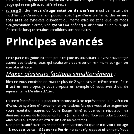
jauge qui se remplit avec l’affinité reçue
au rang 5
: des
mods d’augmentation de warframe
qui permettent de
modifier ou d’améliorer un pouvoir spécifique d’une warframe, des
armes
spéciales
de syndicats disposant du même effet de zone que les mods
d’augmentation d’arme, une
syandana
spécifique disposant d’une aura qui
s’intensifie lorsque certaines conditions sont satisfaites.
Principes avancés
Cette partie du guide est faite pour les joueurs souhaitant s’investir davantage
auprès des factions, ceux qui souhaitent optimiser un minimum leur gain ou
être plus efficace.
Maxer plusieurs factions simultanément
:
Rien ne vous empêche de
maxer
plus de 2 syndicats en même temps. Pour
illustrer
mes propos je vous propose un exemple où vous avez choisi de
représenter le Méridien d’Acier.
La première méthode la plus directe consiste à ne représenter que le Méridien
d’Acier. Le système d’interaction entre factions fait que vous allez augmenter
votre réputation auprès du Voile Rouge (allié) et que votre réputation va
diminuer auprès de la Séquence Perrin (ennemi) et du Nouveau Loka (opposé).
Ainsi vous augmenterez
2 factions
en même temps.
Une particularité dans les relations entre factions est que le trio
Voile Rouge
+
Nouveau Loka
+
Séquence Perrin
ne sont n’y opposé ni ennemi. Vous