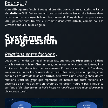
Pour qui
?
Vous débloquerez l’accès à ces syndicats dès que vous aurez atteint le
Rang
de Maîtrise 3
. Il n’est cependant pas conseillé de se lancer tête baissée dans
cette aventure de longue haleine. Les joueurs de Rang de Maîtrise plus élevé (
20+ ) peuvent aussi trouver leur compte dans cette activité, comme nous le
verrons dans la suite de ce guide.
Système de
progression
Relations entre factions
:
Les actions menées par les différentes factions ont des
répercussions
dans
tout le système solaire. Chacun des groupes ayants leur propres idéaux, il se
font aussi bien des alliés que des ennemis. En vous
associant
à l’un deux,
vous vous attirerez les
faveurs
de leurs
alliées
mais, en contrepartie, vous
subirez les foudres de leurs
ennemies
. Afin d’avoir une vision globale de ces
relations, voici un graphique reprenant les interactions entre factions. En
absence de lien, vos actions en faveur d’une faction n’auront pas d’influence
sur l’autre (
Ex : Représenter le Voile Rouge ne modifie pas votre réputation auprès
du Nouveau Loka
).