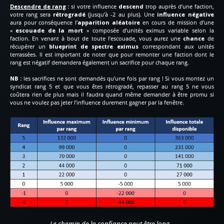
Descendre de rang
:
si votre influence
descend
trop auprès d’une faction,
votre rang sera
rétrogradé
(jusqu’à -2 au plus). Une
influence négative
aura pour conséquence l’
apparition aléatoire
en cours de mission d’une
«
escouade de la mort
» composée d’unités eximus variable selon la
faction. En venant à bout de toute l’escouade, vous aurez une
chance
de
récupérer un
blueprint de spectre eximus
correspondant aux unités
terrassées. Il est important de noter que pour remonter une faction dont le
rang est négatif demandera également un sacrifice pour chaque rang.
NB :
les sacrifices ne sont demandés qu’une fois par rang ! Si vous montez un
syndicat rang 5 et que vous êtes rétrogradé, repasser au rang 5 ne vous
coûtera rien de plus mais il faudra quand même demander à être promu si
vous ne voulez pas jeter l’influence durement gagner par la fenêtre.
Le chemin de la confiance peut être long…