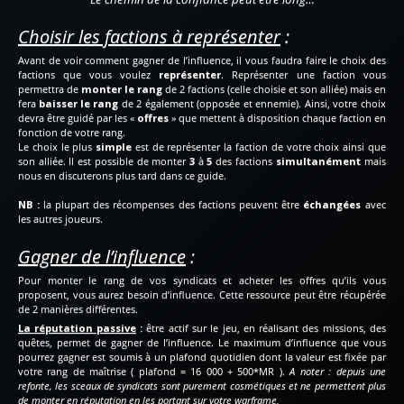
Choisir les factions à représenter
:
Avant de voir comment gagner de l’influence, il vous faudra faire le choix des
factions que vous voulez
représenter
. Représenter une faction vous
permettra de
monter le rang
de 2 factions (celle choisie et son alliée) mais en
fera
baisser le rang
de 2 également (opposée et ennemie). Ainsi, votre choix
devra être guidé par les «
offres
» que mettent à disposition chaque faction en
fonction de votre rang.
Le choix le plus
simple
est de représenter la faction de votre choix ainsi que
son alliée. Il est possible de monter
3
à
5
des factions
simultanément
mais
nous en discuterons plus tard dans ce guide.
NB :
la plupart des récompenses des factions peuvent être
échangées
avec
les autres joueurs.
Gagner de l’influence
:
Pour monter le rang de vos syndicats et acheter les offres qu’ils vous
proposent, vous aurez besoin d’influence. Cette ressource peut être récupérée
de 2 manières différentes.
La réputation passive
:
être actif sur le jeu, en réalisant des missions, des
quêtes, permet de gagner de l’influence. Le maximum d’influence que vous
pourrez gagner est soumis à un plafond quotidien dont la valeur est fixée par
votre rang de maîtrise ( plafond = 16 000 + 500*MR ).
A noter : depuis une
refonte, les sceaux de syndicats sont purement cosmétiques et ne permettent plus
de monter en réputation en les portant sur votre warframe.