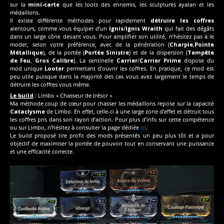
sur la
mini-carte
que les loots des ennemis, les sculptures ayatan et les
médaillons.
Il existe différente méthodes pour rapidement
détruire les coffres
alentours, comme vous équiper d’un
Ignis
/
Ignis Wraith
qui fait des dégâts
dans un large cône devant vous. Pour amplifier son utilité, n’hésitez pas à le
moder, selon votre préférence, avec de la pénétration (
Charpie
,
Pointe
Métallique
), de la portée (
Portée Sinistre
) et de la dispersion (
Tempête
de Feu
,
Gros Calibre
). La sentinelle
Carrier
/
Carrier Prime
dispose du
mod unique
Looter
permettant d’ouvrir les coffres. En pratique, ce mod est
peu utile puisque dans la majorité des cas vous avez largement le temps de
détruire les coffres vous même.
Le build
:
Limbo « Chasseur de trésor »
Ma méthode coup de cœur pour chasser les médaillons repose sur la capacité
Cataclysme
de Limbo. En effet, celle-ci à une large zone d’effet et détruit tous
les coffres pris dans son rayon d’action. Pour plus d’info sur cette compétence
ou sur Limbo, n’hésitez à consulter la page dédiée
ici
.
Le build proposé tire profit des mods présentés un peu plus tôt et a pour
objectif de maximiser la portée de pouvoir tout en conservant une puissance
et une efficacité correcte.