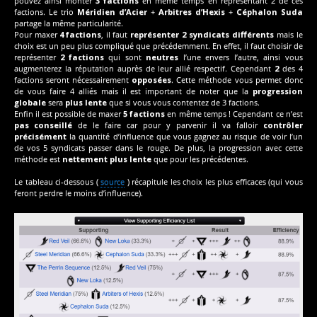
pouvez ainsi monter
3 factions
en même temps en représentant 2 de ces
factions. Le trio
Méridien d’Acier
+
Arbitres d’Hexis
+
Céphalon Suda
partage la même particularité.
Pour maxer
4 factions
, il faut
représenter 2 syndicats différents
mais le
choix est un peu plus compliqué que précédemment. En effet, il faut choisir de
représenter
2 factions
qui sont
neutres
l’une envers l’autre, ainsi vous
augmenterez la réputation auprès de leur allié respectif. Cependant
2
des 4
factions seront nécessairement
opposées
. Cette méthode vous permet donc
de vous faire 4 alliés mais il est important de noter que la
progression
globale
sera
plus lente
que si vous vous contentez de 3 factions.
Enfin il est possible de maxer
5 factions
en même temps ! Cependant ce n’est
pas conseillé
de le faire car pour y parvenir il va falloir
contrôler
précisément
la quantité d’influence que vous gagnez au risque de voir l’un
de vos 5 syndicats passer dans le rouge. De plus, la progression avec cette
méthode est
nettement plus lente
que pour les précédentes.
Le tableau ci-dessous (
source
) récapitule les choix les plus efficaces (qui vous
feront perdre le moins d’influence).