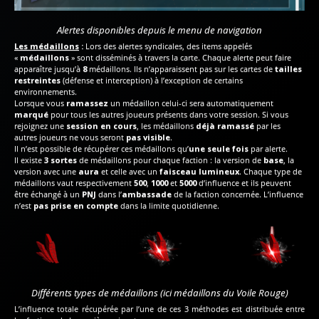
Alertes disponibles depuis le menu de navigation
Les médaillons
:
Lors des alertes syndicales, des items appelés
«
médaillons
» sont disséminés à travers la carte. Chaque alerte peut faire
apparaître jusqu’à
8
médaillons. Ils n’apparaissent pas sur les cartes de
tailles
restreintes
(défense et interception) à l’exception de certains
environnements.
Lorsque vous
ramassez
un médaillon celui-ci sera automatiquement
marqué
pour tous les autres joueurs présents dans votre session. Si vous
rejoignez une
session en cours
, les médaillons
déjà ramassé
par les
autres joueurs ne vous seront
pas visible
.
Il n’est possible de récupérer ces médaillons qu’
une seule fois
par alerte.
Il existe
3 sortes
de médaillons pour chaque faction : la version de
base
, la
version avec une
aura
et celle avec un
faisceau lumineux
. Chaque type de
médaillons vaut respectivement
500
,
1000
et
5000
d’influence et ils peuvent
être échangé à un
PNJ
dans l’
ambassade
de la faction concernée. L’influence
n’est
pas prise en compte
dans la limite quotidienne.
Différents types de médaillons (ici médaillons du Voile Rouge)
L’influence totale récupérée par l’une de ces 3 méthodes est distribuée entre