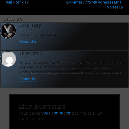
Rail Hotfix 13
Extremes : 775749 Adresses Email
Volées !
2 réponses
Loopinggg
27 juillet 2016
Merci pour ces détails
Répondre
Thoronfain
6 août 2018
Je doit pas être doué. Je viens de récupérer ivara, et je n’arrive
pas à envoyer ma flèche occultante sur ma sentinelles.
Mon viseur ne passe jamais dessus. Existe t’il un technique ?
Répondre
Laisser un commentaire
Vous devez
vous connecter
pour publier un
commentaire.