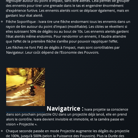
regrouper autour du point d’impact, sans être alertés. Cela permet de grouper
des ennemis pour tirer une grenade dans le tas et engendrer énormément
d’expérience furtive. Les ennemis alertés vont se déplacer également, mais en
gardant leur état alerté.
Flèche Soporifique : Ivara tire une flèche endormant tous les ennemis dans un
rayon de 6m autour du point d’impact (modifiable). Les cibles se réveillent si
elles subissent 50% de dégâts ou au bout de 10s. Les ennemis alertés gardent
l’état alertés même endormis. Pour rendormir un ennemi, il faudra attendre
que l’effet de la première flèche s’arrête pour pouvoir rappliquer l’effet.
Les flèches ne font PAS de dégâts à l’impact, mais sont contrôlables par
Navigateur. Leur coût dépend de l’Economie des Pouvoirs.
Navigatrice :
Ivara projette sa conscience
dans son prochain projectile OU dans un projectile déjà lancé, elle en prend
alors le contrôle. Ivara devient invisible et immobile, et la caméra passe en
vision « Projectile ».
Chaque seconde passée en mode Projectile augmente les dégâts du projectile
de 100%, jusqu’à 500% (selon la Puissance des Pouvoirs). Plus la Durée des