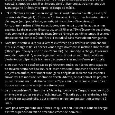
caractéristiques de base. Il est impossible d’utiliser une autre arme tant que
Ivara dégaine Artémis, y compris les coups de mêlée.
L’Arc d’Artémis est unique en son genre : il s’agit d’un drain à effet, c.a.d qu’il
ne coûte de l’énergie QUE lorsque l’on tire avec. Ainsi, toutes les restaurations
d’énergies (sauf pods)(limbo, zenurik, trinity, siphon d’énergie etc…)
fonctionnent même si l’Arc est actif, contrairement à toutes les autres armes
exaltées. Le drain est de 15 par coup, soit 3.75 avec 75% d’économie des drains,
mais comme il est possible de récupérer de l’énergie en même temps, il est très
simple de nullifier le coût de l’Arc si il est utilisé sans Maraude ou Navigatrice.
Ivara tire 7 flèche à la fois à la verticale (efficace pour tirer sur un seul ennemi)
et si elle charge le tir, les flèches vont progressivement se mettre à l’horizontale
(efficace pour balayer une horde d’ennemis). Peu importe la charge, les dégâts
sont identiques, il n’y a que la géométrie du tir qui est modifiée. La vitesse
d’orientation dépend de la vitesse d’attaque via les mods d’arme principale.
Bien que l’Arc ne possède pas de pénétration innée, les flèches sont capables
de traverser certaines épaisseurs et les ennemis mourant d’une flèche sont
projetés en arrière, continuant d’infliger les dégâts de la flèche sur les cibles
suivantes. Les mods de Pénétration affecte Artémis, ce qui permet de projeter
plusieurs ennemis ou de tirer à travers d’épais mur, par exemple pour tirer en
boucle sur une zone sans jamais être exposé.
Le tir secondaire d’Artémis tire la flèche équipé dans le Carquois, avec son coût
en énergie et toutes ses propriétés intactes. Très utile pour se rendre invisible
en tirant sur sa sentinelle, pour endormir un ennemi puissant ou se mettre à
l’abri.
Ivara peut naviguer une des flèches, ce qui est peu utile car le coût en énergie
est très supérieur au fait de tirer simplement de nouveau.