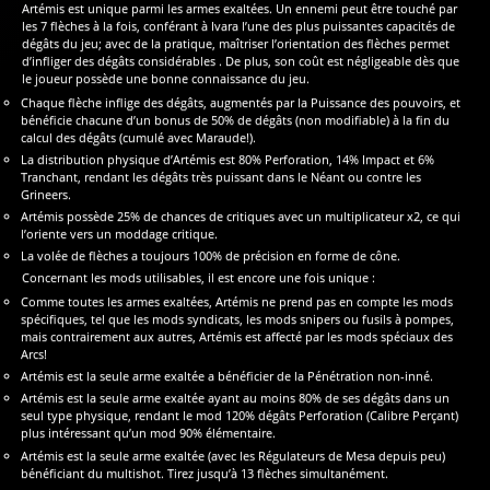
Artémis est unique parmi les armes exaltées. Un ennemi peut être touché par
les 7 flèches à la fois, conférant à Ivara l’une des plus puissantes capacités de
dégâts du jeu; avec de la pratique, maîtriser l’orientation des flèches permet
d’infliger des dégâts considérables . De plus, son coût est négligeable dès que
le joueur possède une bonne connaissance du jeu.
Chaque flèche inflige des dégâts, augmentés par la Puissance des pouvoirs, et
bénéficie chacune d’un bonus de 50% de dégâts (non modifiable) à la fin du
calcul des dégâts (cumulé avec Maraude!).
La distribution physique d’Artémis est 80% Perforation, 14% Impact et 6%
Tranchant, rendant les dégâts très puissant dans le Néant ou contre les
Grineers.
Artémis possède 25% de chances de critiques avec un multiplicateur x2, ce qui
l’oriente vers un moddage critique.
La volée de flèches a toujours 100% de précision en forme de cône.
Concernant les mods utilisables, il est encore une fois unique :
Comme toutes les armes exaltées, Artémis ne prend pas en compte les mods
spécifiques, tel que les mods syndicats, les mods snipers ou fusils à pompes,
mais contrairement aux autres, Artémis est affecté par les mods spéciaux des
Arcs!
Artémis est la seule arme exaltée a bénéficier de la Pénétration non-inné.
Artémis est la seule arme exaltée ayant au moins 80% de ses dégâts dans un
seul type physique, rendant le mod 120% dégâts Perforation (Calibre Perçant)
plus intéressant qu’un mod 90% élémentaire.
Artémis est la seule arme exaltée (avec les Régulateurs de Mesa depuis peu)
bénéficiant du multishot. Tirez jusqu’à 13 flèches simultanément.