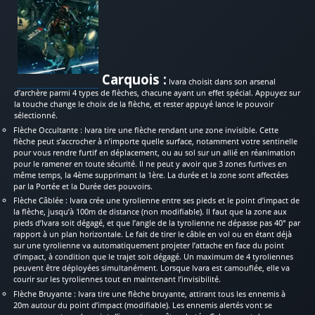
Carquois :
Ivara choisit dans son arsenal
d’archère parmi 4 types de flèches, chacune ayant un effet spécial. Appuyez sur
la touche change le choix de la flèche, et rester appuyé lance le pouvoir
sélectionné.
Flèche Occultante : Ivara tire une flèche rendant une zone invisible. Cette
flèche peut s’accrocher à n’importe quelle surface, notamment votre sentinelle
pour vous rendre furtif en déplacement, ou au sol sur un allié en réanimation
pour le ramener en toute sécurité. Il ne peut y avoir que 3 zones furtives en
même temps, la 4ème supprimant la 1ère. La durée et la zone sont affectées
par la Portée et la Durée des pouvoirs.
Flèche Câblée : Ivara crée une tyrolienne entre ses pieds et le point d’impact de
la flèche, jusqu’à 100m de distance (non modifiable). Il faut que la zone aux
pieds d’Ivara soit dégagé, et que l’angle de la tyrolienne ne dépasse pas 40° par
rapport à un plan horizontale. Le fait de tirer le câble en vol ou en étant déjà
sur une tyrolienne va automatiquement projeter l’attache en face du point
d’impact, à condition que le trajet soit dégagé. Un maximum de 4 tyroliennes
peuvent être déployées simultanément. Lorsque Ivara est camouflée, elle va
courir sur les tyroliennes tout en maintenant l’invisibilité.
Flèche Bruyante : Ivara tire une flèche bruyante, attirant tous les ennemis à
20m autour du point d’impact (modifiable). Les ennemis alertés vont se