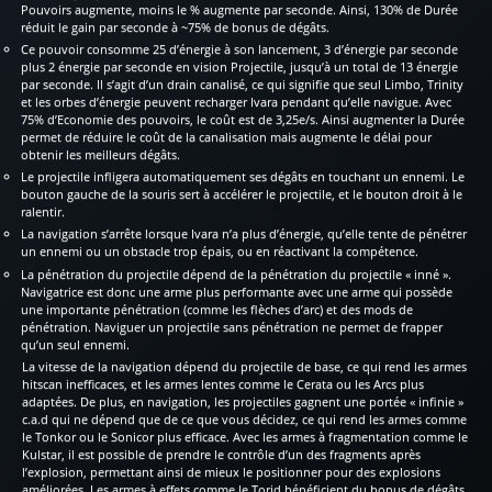
Pouvoirs augmente, moins le % augmente par seconde. Ainsi, 130% de Durée
réduit le gain par seconde à ~75% de bonus de dégâts.
Ce pouvoir consomme 25 d’énergie à son lancement, 3 d’énergie par seconde
plus 2 énergie par seconde en vision Projectile, jusqu’à un total de 13 énergie
par seconde. Il s’agit d’un drain canalisé, ce qui signifie que seul Limbo, Trinity
et les orbes d’énergie peuvent recharger Ivara pendant qu’elle navigue. Avec
75% d’Economie des pouvoirs, le coût est de 3,25e/s. Ainsi augmenter la Durée
permet de réduire le coût de la canalisation mais augmente le délai pour
obtenir les meilleurs dégâts.
Le projectile infligera automatiquement ses dégâts en touchant un ennemi. Le
bouton gauche de la souris sert à accélérer le projectile, et le bouton droit à le
ralentir.
La navigation s’arrête lorsque Ivara n’a plus d’énergie, qu’elle tente de pénétrer
un ennemi ou un obstacle trop épais, ou en réactivant la compétence.
La pénétration du projectile dépend de Ia pénétration du projectile « inné ».
Navigatrice est donc une arme plus performante avec une arme qui possède
une importante pénétration (comme les flèches d’arc) et des mods de
pénétration. Naviguer un projectile sans pénétration ne permet de frapper
qu’un seul ennemi.
La vitesse de la navigation dépend du projectile de base, ce qui rend les armes
hitscan inefficaces, et les armes lentes comme le Cerata ou les Arcs plus
adaptées. De plus, en navigation, les projectiles gagnent une portée « infinie »
c.a.d qui ne dépend que de ce que vous décidez, ce qui rend les armes comme
le Tonkor ou le Sonicor plus efficace. Avec les armes à fragmentation comme le
Kulstar, il est possible de prendre le contrôle d’un des fragments après
l’explosion, permettant ainsi de mieux le positionner pour des explosions
améliorées. Les armes à effets comme le Torid bénéficient du bonus de dégâts