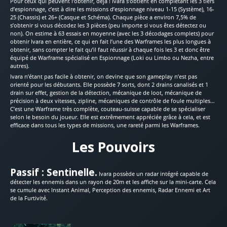
Pour ceux qui peuvent l’obtenir, déjà ! Ivara s’obtient en complétant les 3 tiers
d’espionnage, c’est à dire les missions d’espionnage niveau 1-15 (Système), 16-
25 (Chassis) et 26+ (Casque et Schéma). Chaque pièce a environ 7,5% de
s’obtenir si vous décodez les 3 pièces (peu importe si vous êtes détectez ou
non). On estime à 63 essais en moyenne (avec les 3 décodages complets) pour
obtenir Ivara en entière, ce qui en fait l’une des Warframes les plus longues à
obtenir, sans compter le fait qu’il faut réussir à chaque fois les 3 et donc être
équipé de Warframe spécialisé en Espionnage (Loki ou Limbo ou Nezha, entre
autres).
Ivara n’étant pas facile à obtenir, on devine que son gameplay n’est pas
orienté pour les débutants. Elle possède 7 sorts, dont 2 drains canalisés et 1
drain sur effet, gestion de la détection, mécanique de loot, mécanique de
précision à deux vitesses, zipline, mécaniques de contrôle de foule multiples…
C’est une Warframe très complète, couteau-suisse capable de se spécialiser
selon le besoin du joueur. Elle est extrêmement appréciée grâce à cela, et est
efficace dans tous les types de missions, une rareté parmi les Warframes.
Les Pouvoirs
Passif
: Sentinelle.
Ivara possède un radar intégré capable de
détecter les ennemis dans un rayon de 20m et les affiche sur la mini-carte. Cela
se cumule avec Instant Animal, Perception des ennemis, Radar Ennemi et Art
de la Furtivité.