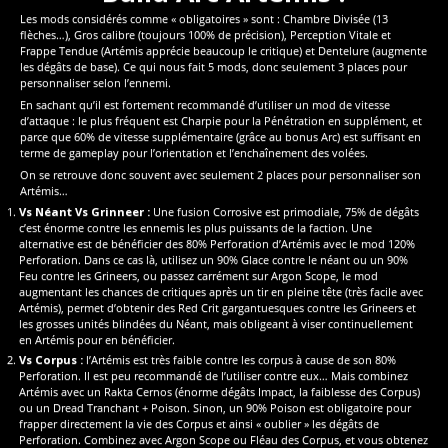
Les mods considérés comme « obligatoires » sont : Chambre Divisée (13
flèches…), Gros calibre (toujours 100% de précision), Perception Vitale et
Frappe Tendue (Artémis apprécie beaucoup le critique) et Dentelure (augmente
les dégâts de base). Ce qui nous fait 5 mods, donc seulement 3 places pour
personnaliser selon l’ennemi.
En sachant qu’il est fortement recommandé d’utiliser un mod de vitesse
d’attaque : le plus fréquent est Charpie pour la Pénétration en supplément, et
parce que 60% de vitesse supplémentaire (grâce au bonus Arc) est suffisant en
terme de gameplay pour l’orientation et l’enchaînement des volées.
On se retrouve donc souvent avec seulement 2 places pour personnaliser son
Artémis…
Vs Néant Vs Grinneer :
Une fusion Corrosive est primodiale, 75% de dégâts
c’est énorme contre les ennemis les plus puissants de la faction. Une
alternative est de bénéficier des 80% Perforation d’Artémis avec le mod 120%
Perforation. Dans ce cas là, utilisez un 90% Glace contre le néant ou un 90%
Feu contre les Grineers, ou passez carrément sur Argon Scope, le mod
augmentant les chances de critiques après un tir en pleine tête (très facile avec
Artémis), permet d’obtenir des Red Crit gargantuesques contre les Grineers et
les grosses unités blindées du Néant, mais obligeant à viser continuellement
en Artémis pour en bénéficier.
Vs Corpus :
l’Artémis est très faible contre les corpus à cause de son 80%
Perforation. Il est peu recommandé de l’utiliser contre eux… Mais combinez
Artémis avec un Rakta Cernos (énorme dégâts Impact, la faiblesse des Corpus)
ou un Dread Tranchant + Poison. Sinon, un 90% Poison est obligatoire pour
frapper directement la vie des Corpus et ainsi « oublier » les dégâts de
Perforation. Combinez avec Argon Scope ou Fléau des Corpus, et vous obtenez