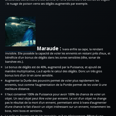
: le nuage de poison verra ses dégâts augmentés par exemple.
Maraude :
Ivara enfile sa cape, la rendant
invisible. Elle possède la capacité de voler les ennemis en restant près d’eux, et
bénéficie d’un bonus de dégâts dans les zones sensibles (tête, sonar de
banshee etc.).
Le bonus de dégâts est de 40%, augmenté par la Puissance, et ajouté de
manière multiplicative, c.a.d après le calcul des dégâts. Donc un très gros
bonus lors d’un tir en zone sensible.
Augmenter la Durée des pouvoirs permet de voler plus rapidement les
ennemis, tout comme l’augmentation de la Portée permet de les voler à une
meilleure distance.
Il faut conserver 100% de Puissance pour avoir 100% de chance de voler un
objet. Un seul objet peut être voler par ennemi. Le vol d’un objet ne change
pas le résultat de la mort d’un ennemi, permettant ainsi à Ivara d’augmenter
d’une chance le fait d’avoir un objet intéressant sur un ennemi, notamment les
boss, mini boss et sentients.
Le coût en énergie est de 1/s immobile, et 3 en déplacement. Effectué une