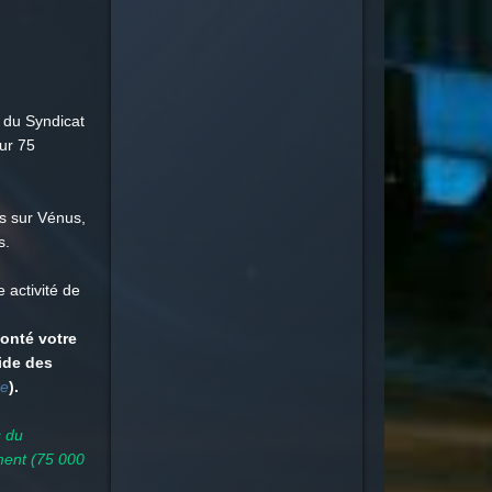
 du Syndicat
our 75
is sur Vénus,
s.
 activité de
onté votre
aide des
re
).
s du
ment (75 000