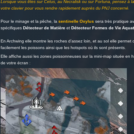
Lorsque vous êtes sur Cetus, au Necralisk ou sur Fortuna, pensez à l
votre clavier pour vous rendre rapidement auprès du PNJ concerné.
Pour le minage et la pêche, la
sentinelle Oxylus
sera très pratique 
spécifiques
Détecteur de Matière
et
Détecteur Formes de Vie Aqua
En Archwing elle montre les roches d’assez loin, et au sol elle permet d
facilement les poissons ainsi que les hotspots où ils sont présents.
Elle affiche aussi les zones poissonneuses sur la mini-map située en 
de votre écran :