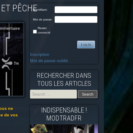
 ET PÊCHE
Identifiant:
Mot de passe:
mmentaire
Rester
connecté
Log In
Inscription
Mot de passe oublié
RECHERCHER DANS
TOUS LES ARTICLES
Search
vous ne
INDISPENSABLE !
for:
ée de vos
MODTRADFR