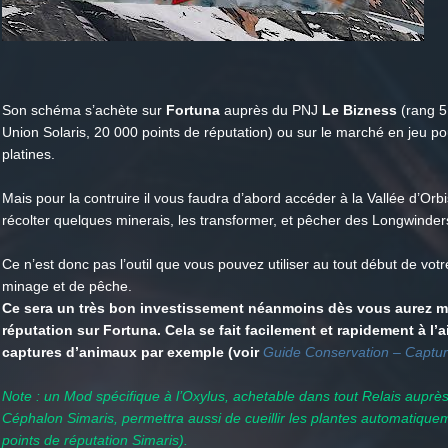
Son schéma s’achète sur
Fortuna
auprès du PNJ
Le Bizness
(rang 5
Union Solaris, 20 000 points de réputation) ou sur le marché en jeu p
platines.
Mais pour la contruire il vous faudra d’abord accéder à la Vallée d’Orb
récolter quelques minerais, les transformer, et pêcher des Longwinder
Ce n’est donc pas l’outil que vous pouvez utiliser au tout début de votre
minage et de pêche.
Ce sera un très bon investissement néanmoins dès vous aurez m
réputation sur Fortuna. Cela se fait facilement et rapidement à l’
captures d’animaux par exemple (voir
Guide Conservation – Captu
Note : un Mod spécifique à l’Oxylus, achetable dans tout Relais auprè
Céphalon Simaris, permettra aussi de cueillir les plantes automatique
points de réputation Simaris).