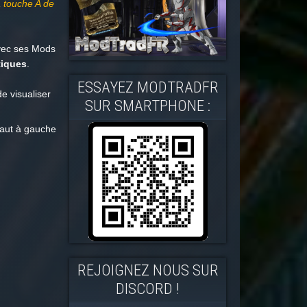
a touche A de
avec ses Mods
tiques
.
ESSAYEZ MODTRADFR
e visualiser
SUR SMARTPHONE :
haut à gauche
REJOIGNEZ NOUS SUR
DISCORD !