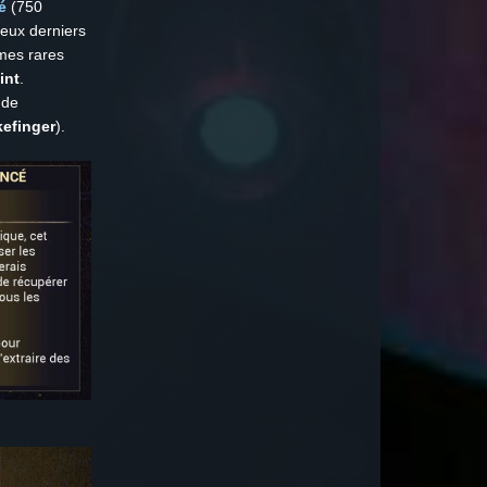
é
(750
eux derniers
mes rares
int
.
 de
efinger
).