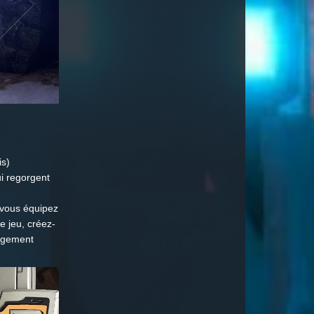
is)
ui regorgent
e vous équipez
e jeu, créez-
angement