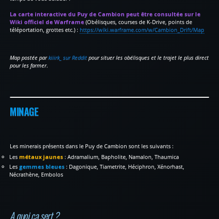
La carte interactive du Puy de Cambion peut être consultée sur le
Wiki officiel de Warframe
(Obélisques, courses de K-Drive, points de
téléportation, grottes etc.) :
https://wiki.warframe.com/w/Cambion_Drift/Map
Map postée par
kiiirk_ sur Reddit
pour situer les obélisques et le trajet le plus direct
pour les farmer
.
MINAGE
Les minerais présents dans le Puy de Cambion sont les suivants :
Les
métaux jaunes
: Adramalium, Bapholite, Namalon, Thaumica
Les
gemmes bleues
: Dagonique, Tiametrite, Héciphron, Xénorhast,
Nécrathène, Embolos
A quoi ça sert ?