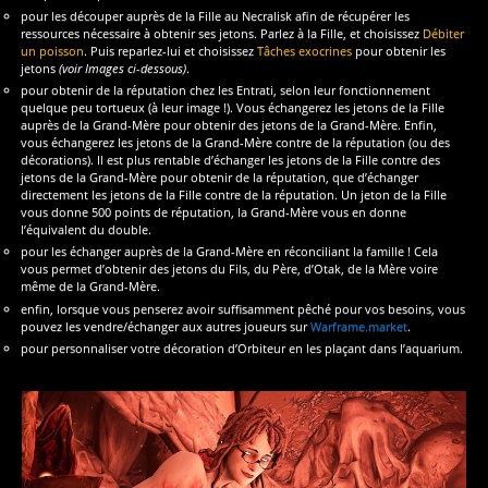
pour les découper auprès de la Fille au Necralisk afin de récupérer les
ressources nécessaire à obtenir ses jetons. Parlez à la Fille, et choisissez
Débiter
un poisson
. Puis reparlez-lui et choisissez
Tâches exocrines
pour obtenir les
jetons
(voir Images ci-dessous)
.
pour obtenir de la réputation chez les Entrati, selon leur fonctionnement
quelque peu tortueux (à leur image !). Vous échangerez les jetons de la Fille
auprès de la Grand-Mère pour obtenir des jetons de la Grand-Mère. Enfin,
vous échangerez les jetons de la Grand-Mère contre de la réputation (ou des
décorations). Il est plus rentable d’échanger les jetons de la Fille contre des
jetons de la Grand-Mère pour obtenir de la réputation, que d’échanger
directement les jetons de la Fille contre de la réputation. Un jeton de la Fille
vous donne 500 points de réputation, la Grand-Mère vous en donne
l’équivalent du double.
pour les échanger auprès de la Grand-Mère en réconciliant la famille ! Cela
vous permet d’obtenir des jetons du Fils, du Père, d’Otak, de la Mère voire
même de la Grand-Mère.
enfin, lorsque vous penserez avoir suffisamment pêché pour vos besoins, vous
pouvez les vendre/échanger aux autres joueurs sur
Warframe.market
.
pour personnaliser votre décoration d’Orbiteur en les plaçant dans l’aquarium.