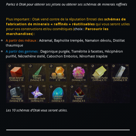
Parlez à Otak pour obtenir ses jetons ou obtenir ses schémas de minerais raffinés
Plus important : Otak vend contre de la réputation Entrati des
schémas de
fabrication de minerais
« raffinés » réutilisables
qui vous seront utiles
pour vos constructions et/ou cosmétiques (
choix :
Parcourir les
marchandises
) :
A partir des métaux :
Adramal, Bapholite trempée, Namalon dévolu, Distillat
thaumique
A partir des gemmes :
Dagonique purgée, Tiamétrite à facettes, Héciphéron
purifié, Nécrathène stellé, Cabochon Embolos, Xénorhast trapèze
Les 10 schémas d’Otak vous seront utiles.