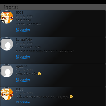
7 réponses
IKOS
29 juillet 2015
belle vidéo
j’en veux encore!!!!
Répondre
LamaYolo
29 juillet 2015
Super vidéo Ovéa !
si besoin d’un coup de main n’hésite pas !
Répondre
igala44
30 juillet 2015
sympa la vidéo
Répondre
IKOS
31 juillet 2015
la deuxieme arrive encore plus sympa
Répondre