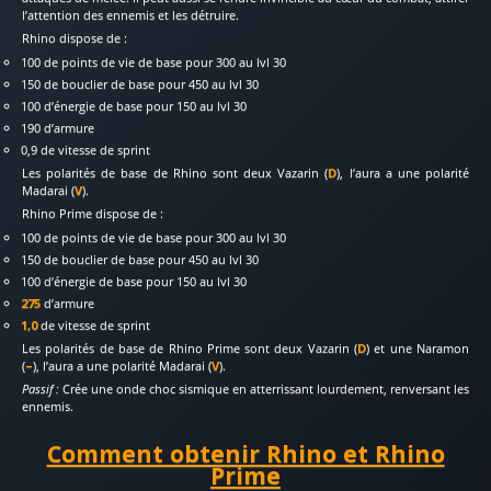
l’attention des ennemis et les détruire.
Rhino dispose de :
100 de points de vie de base pour 300 au lvl 30
150 de bouclier de base pour 450 au lvl 30
100 d’énergie de base pour 150 au lvl 30
190 d’armure
0,9 de vitesse de sprint
Les polarités de base de Rhino sont deux Vazarin (
D
), l’aura a une polarité
Madarai (
V
).
Rhino Prime dispose de :
100 de points de vie de base pour 300 au lvl 30
150 de bouclier de base pour 450 au lvl 30
100 d’énergie de base pour 150 au lvl 30
275
d’armure
1,0
de vitesse de sprint
Les polarités de base de Rhino Prime sont deux Vazarin (
D
) et une Naramon
(
–
), l’aura a une polarité Madarai (
V
).
Passif :
Crée une onde choc sismique en atterrissant lourdement, renversant les
ennemis.
Comment obtenir Rhino et Rhino
Prime