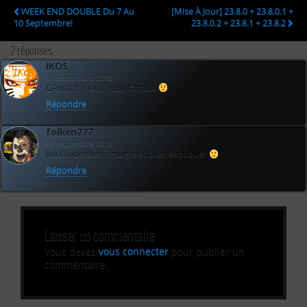
WEEK END DOUBLE Du 7 Au
[Mise À Jour] 23.8.0 + 23.8.0.1 +
10 Septembre!
23.8.0.2 + 23.8.1 + 23.8.2
2 réponses
IKOS
11 septembre 2018
Génial !!! merci pour l’article
Répondre
folken777
14 septembre 2018
Joli Guide Bien résumé et bien expliquer
Répondre
Laisser un commentaire
Vous devez
vous connecter
pour publier un
commentaire.