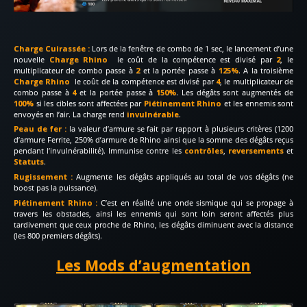
Charge Cuirassée :
Lors de la fenêtre de combo de 1 sec, le lancement d’une
nouvelle
Charge Rhino
le coût de la compétence est divisé par
2
, le
multiplicateur de combo passe à
2
et la portée passe à
125%
. A la troisième
Charge Rhino
le coût de la compétence est divisé par
4
, le multiplicateur de
combo passe à
4
et la portée passe à
150%
. Les dégâts sont augmentés de
100%
si les cibles sont affectées par
Piétinement Rhino
et les ennemis sont
envoyés en l’air. La charge rend
invulnérable
.
Peau de fer
:
la valeur d’armure se fait par rapport à plusieurs critères (1200
d’armure Ferrite, 250% d’armure de Rhino ainsi que la somme des dégâts reçus
pendant l’invulnérabilité). Immunise contre les
contrôles
,
reversements
et
Statuts
.
Rugissement :
Augmente les dégâts appliqués au total de vos dégâts (ne
boost pas la puissance).
Piétinement Rhino :
C’est en réalité une onde sismique qui se propage à
travers les obstacles, ainsi les ennemis qui sont loin seront affectés plus
tardivement que ceux proche de Rhino, les dégâts diminuent avec la distance
(les 800 premiers dégâts).
Les Mods d’augmentation