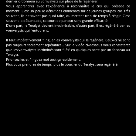
dernier ordonnera au vomvalysts sur place de le régénérer.
Vous apprendrez avec l’expérience à reconnaître le cris qui précède ce
moment. C’est un peu le début des emmerdes sur de jeunes groupes, car très
souvent, ils ne savent pas quoi faire, ou mettent trop de temps à réagir. C’est
souvent la débandade, ça court de partout sans grande efficacité.
D’une part, le Teralyst devient invulnérable, d’autre part, il est régénéré par les
vomvalysts qui l’entourent.
Il faut impérativement flinguer les vomvalysts qui le régénère. Ceux-ci ne sont
pas toujours facilement repérables… Sur la vidéo ci-dessous vous constaterez
que les vomvalysts incriminés sont “liés” en quelques sorte par un faisceau au
Teralyst.
Priorisez les et flinguez moi tout ça rapidement.
Plus vous prendrez de temps, plus le bouclier du Teralyst sera régénéré.