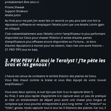
probablement être celui-ci :
Prisme Shwaak
Support Shraksun
Attelle Juttni
Au final pour ma part j’en avais fais un second un peu plus tard une fois la
réputation suffisante en remplaçant l’Attelle Juttni par une Attelle Lohrin (gain
en critique)
C’est vraisemblablement avec l’Attelle Lohrin l’amplificateur le plus performant
disponible sur Cetus pour chasser l’Eidolon (il existe d’autres parties
d’amplificateurs plus efficaces encore disponibles sur Fortuna… et donc
d’autres réputations à monter pour les obtenir, mais c’est une autre histoire –
Cf. PRO TIPS tout en bas).
3. PEW PEW ! À moi le Teralyst ! J’te pète les
bras et les genoux !
L’heure est venue de combattre le terrible Eidolon des plaines de Cetus.
Vous êtes chaud comme la braise et vous êtes équipé de votre nouvel
amplificateur !
Vous avez deux options, le tuer (tjrs pas bien !) ou le capturer (bien !).
Au final, il sera plus rapide d’apprendre à le capturer avec un peu de pratique
et c’est un entrainement de départ pour autre une chasse plus longue et
complexe que vous pourrez entreprendre à plus long terme : Le “tridolon” ou
“trido”, grosso modo capturer tour à tour les 3 Eidolons des plaines. Car oui, il