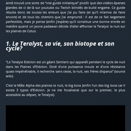
aimé trouvé une sorte de “vrai guide initiatique” plutôt que des vidéos éparses
glanées de ci de là sur youtube ou Twitch blindés de build engame. Ce guide
résulte donc de toutes les erreurs que j’ai pu faire (et qu’il m’arrive de faire
encore) et de tous les chemins que j’ai emprunté : Il est de ce fait largement
perfectible, mais je pense (enfin j’espère) qu’il constitue une bonne entrée en
matière quand un jeune padawan décide d’aller affronter le Teralyst la nuit sur
les plaines de Cetus.
1. Le Teralyst, sa vie, son biotope et son
cycle?
“Le Teralyst Eidolon est un géant Sentient qui apparaît pendant le cycle de nuit
dans les Plaines d’Eidolon. Doté d’une puissance inouïe et d’une résistance
quasi-impénétrable, il recherche sans cesse, la nuit, ses frères disparus” (source
wiki).
C’est le Mâle Alpha des plaines la nuit, le big boss (enfin l’un des big boss car il
existe 3 types d’Eidolon. Je ne me focaliserai que sur le premier, le plus
accessible au départ, le Teralyst).