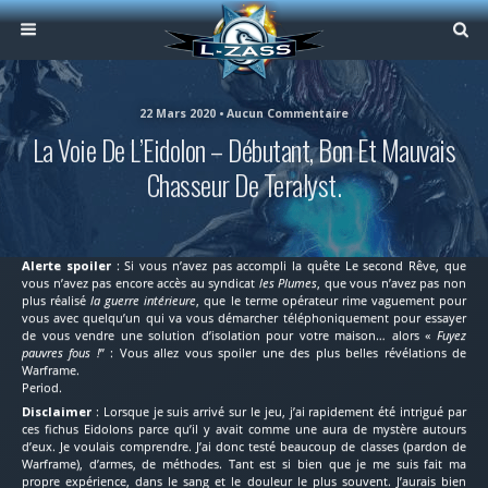
22 Mars 2020 • Aucun Commentaire
La Voie De L’Eidolon – Débutant, Bon Et Mauvais
Chasseur De Teralyst.
Alerte spoiler
: Si vous n’avez pas accompli la quête Le second Rêve, que
vous n’avez pas encore accès au syndicat
les Plumes
, que vous n’avez pas non
plus réalisé
la guerre intérieure
, que le terme opérateur rime vaguement pour
vous avec quelqu’un qui va vous démarcher téléphoniquement pour essayer
de vous vendre une solution d’isolation pour votre maison… alors «
Fuyez
pauvres fous !
” : Vous allez vous spoiler une des plus belles révélations de
Warframe.
Period.
Disclaimer
: Lorsque je suis arrivé sur le jeu, j’ai rapidement été intrigué par
ces fichus Eidolons parce qu’il y avait comme une aura de mystère autours
d’eux. Je voulais comprendre. J’ai donc testé beaucoup de classes (pardon de
Warframe), d’armes, de méthodes. Tant est si bien que je me suis fait ma
propre expérience, dans le sang et le douleur le plus souvent. J’aurais bien