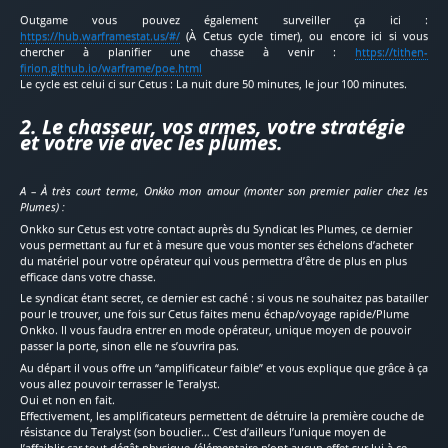
Outgame vous pouvez également surveiller ça ici :
https://hub.warframestat.us/#/
(À Cetus cycle timer), ou encore ici si vous
chercher à planifier une chasse à venir :
https://tithen-
firion.github.io/warframe/poe.html
Le cycle est celui ci sur Cetus : La nuit dure 50 minutes, le jour 100 minutes.
2. Le chasseur, vos armes, votre stratégie
et votre vie avec les plumes.
A – À très court terme, Onkko mon amour (monter son premier palier chez les
Plumes) :
Onkko sur Cetus est votre contact auprès du Syndicat les Plumes, ce dernier
vous permettant au fur et à mesure que vous monter ses échelons d’acheter
du matériel pour votre opérateur qui vous permettra d’être de plus en plus
efficace dans votre chasse.
Le syndicat étant secret, ce dernier est caché : si vous ne souhaitez pas batailler
pour le trouver, une fois sur Cetus faites menu échap/voyage rapide/Plume
Onkko. Il vous faudra entrer en mode opérateur, unique moyen de pouvoir
passer la porte, sinon elle ne s’ouvrira pas.
Au départ il vous offre un “amplificateur faible” et vous explique que grâce à ça
vous allez pouvoir terrasser le Teralyst.
Oui et non en fait.
Effectivement, les amplificateurs permettent de détruire la première couche de
résistance du Teralyst (son bouclier… C’est d’ailleurs l’unique moyen de
l’affaiblir car tout dégât physique /élémentaire n’ont aucun effet sur lui à ce