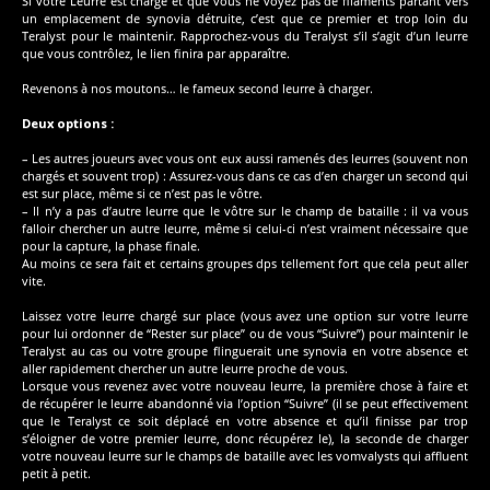
Si votre Leurre est chargé et que vous ne voyez pas de filaments partant vers
un emplacement de synovia détruite, c’est que ce premier et trop loin du
Teralyst pour le maintenir. Rapprochez-vous du Teralyst s’il s’agit d’un leurre
que vous contrôlez, le lien finira par apparaître.
Revenons à nos moutons… le fameux second leurre à charger.
Deux options :
– Les autres joueurs avec vous ont eux aussi ramenés des leurres (souvent non
chargés et souvent trop) : Assurez-vous dans ce cas d’en charger un second qui
est sur place, même si ce n’est pas le vôtre.
– Il n’y a pas d’autre leurre que le vôtre sur le champ de bataille : il va vous
falloir chercher un autre leurre, même si celui-ci n’est vraiment nécessaire que
pour la capture, la phase finale.
Au moins ce sera fait et certains groupes dps tellement fort que cela peut aller
vite.
Laissez votre leurre chargé sur place (vous avez une option sur votre leurre
pour lui ordonner de “Rester sur place” ou de vous “Suivre”) pour maintenir le
Teralyst au cas ou votre groupe flinguerait une synovia en votre absence et
aller rapidement chercher un autre leurre proche de vous.
Lorsque vous revenez avec votre nouveau leurre, la première chose à faire et
de récupérer le leurre abandonné via l’option “Suivre” (il se peut effectivement
que le Teralyst ce soit déplacé en votre absence et qu’il finisse par trop
s’éloigner de votre premier leurre, donc récupérez le), la seconde de charger
votre nouveau leurre sur le champs de bataille avec les vomvalysts qui affluent
petit à petit.