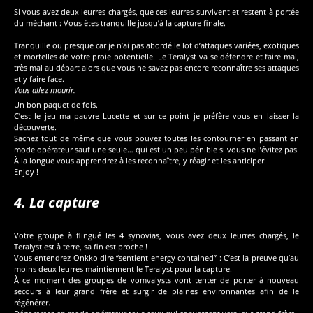
Si vous avez deux leurres chargés, que ces leurres survivent et restent à portée
du méchant : Vous êtes tranquille jusqu’à la capture finale.
Tranquille ou presque car je n’ai pas abordé le lot d’attaques variées, exotiques
et mortelles de votre proie potentielle. Le Teralyst va se défendre et faire mal,
très mal au départ alors que vous ne savez pas encore reconnaître ses attaques
et y faire face.
Vous allez mourir.
Un bon paquet de fois.
C’est le jeu ma pauvre Lucette et sur ce point je préfère vous en laisser la
découverte.
Sachez tout de même que vous pouvez toutes les contourner en passant en
mode opérateur sauf une seule… qui est un peu pénible si vous ne l’évitez pas.
À la longue vous apprendrez à les reconnaître, y réagir et les anticiper.
Enjoy !
4. La capture
Votre groupe à flingué les 4 synovias, vous avez deux leurres chargés, le
Teralyst est à terre, sa fin est proche !
Vous entendrez Onkko dire “sentient energy contained” : C’est la preuve qu’au
moins deux leurres maintiennent le Teralyst pour la capture.
À ce moment des groupes de vomvalysts vont tenter de porter à nouveau
secours à leur grand frère et surgir de plaines environnantes afin de le
régénérer.