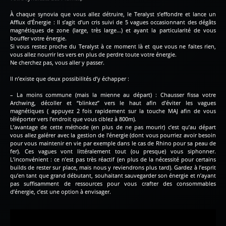
À chaque synovia que vous allez détruire, le Teralyst s’effondre et lance un
Afflux d’Énergie : Il s’agit d’un cris suivi de 5 vagues occasionnant des dégâts
magnétiques de zone (large, très large…) et ayant la particularité de vous
bouffer votre énergie.
Si vous restez proche du Teralyst à ce moment là et que vous ne faites rien,
vous allez nourrir les vers en plus de perdre toute votre énergie.
Ne cherchez pas, vous aller y passer.
Il n’existe que deux possibilités d’y échapper :
– La moins commune (mais la mienne au départ) : Chausser fissa votre
Archwing, décoller et “blinkez” vers le haut afin d’éviter les vagues
magnétiques ( appuyez 2 fois rapidement sur la touche MAJ afin de vous
téléporter vers l’endroit que vous ciblez à 800m).
L’avantage de cette méthode (en plus de ne pas mourir) c’est qu’au départ
vous allez galérer avec la gestion de l’énergie (dont vous pourriez avoir besoin
pour vous maintenir en vie par exemple dans le cas de Rhino pour sa peau de
fer). Ces vagues vont littéralement tout (ou presque) vous siphonner.
L’inconvénient : ce n’est pas très réactif (en plus de la nécessité pour certains
builds de rester sur place, mais nous y reviendrons plus tard). Gardez à l’esprit
qu’en tant que grand débutant, souhaitant sauvegarder son énergie et n’ayant
pas suffisamment de ressources pour vous crafter des consommables
d’énergie, c’est une option à envisager.