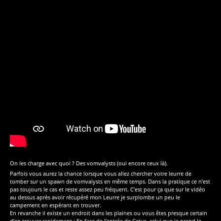
On les charge avec quoi ? Des vomvalysts (oui encore ceux là).
Parfois vous aurez la chance lorsque vous allez chercher votre leurre de
tomber sur un spawn de vomvalysts en même temps. Dans la pratique ce n’est
pas toujours le cas et reste assez peu fréquent. C’est pour ça que sur le vidéo
au dessus après avoir récupéré mon Leurre je surplombe un peu le
campement en espérant en trouver.
En revanche il existe un endroit dans les plaines ou vous êtes presque certain
d’en trouver rapidement : En face de l’entrée de Cetus, celui que je prend le