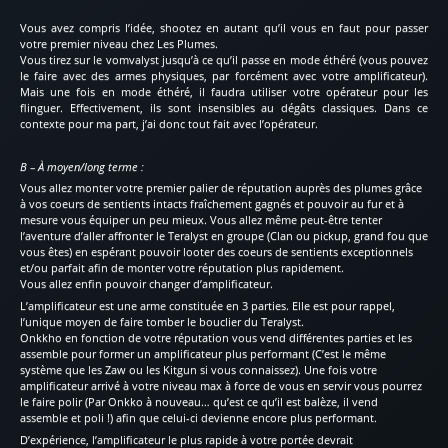
Vous avez compris l’idée, shootez en autant qu’il vous en faut pour passer
votre premier niveau chez Les Plumes.
Vous tirez sur le vomvalyst jusqu’à ce qu’il passe en mode éthéré (vous pouvez
le faire avec des armes physiques, par forcément avec votre amplificateur).
Mais une fois en mode éthéré, il faudra utiliser votre opérateur pour les
flinguer. Effectivement, ils sont insensibles au dégâts classiques. Dans ce
contexte pour ma part, j’ai donc tout fait avec l’opérateur.
B – À moyen/long terme :
Vous allez monter votre premier palier de réputation auprès des plumes grâce
à vos coeurs de sentients intacts fraîchement gagnés et pouvoir au fur et à
mesure vous équiper un peu mieux. Vous allez même peut-être tenter
l’aventure d’aller affronter le Teralyst en groupe (Clan ou pickup, grand fou que
vous êtes) en espérant pouvoir looter des coeurs de sentients exceptionnels
et/ou parfait afin de monter votre réputation plus rapidement.
Vous allez enfin pouvoir changer d’amplificateur.
L’amplificateur est une arme constituée en 3 parties. Elle est pour rappel,
l’unique moyen de faire tomber le bouclier du Teralyst.
Onkkho en fonction de votre réputation vous vend différentes parties et les
assemble pour former un amplificateur plus performant (C’est le même
système que les Zaw ou les Kitgun si vous connaissez). Une fois votre
amplificateur arrivé à votre niveau max à force de vous en servir vous pourrez
le faire polir (Par Onkko à nouveau… qu’est ce qu’il est balèze, il vend
assemble et poli !) afin que celui-ci devienne encore plus performant.
D’expérience, l’amplificateur le plus rapide à votre portée devrait