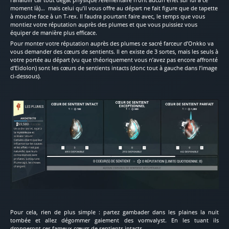
moment là)… mais celui qu’il vous offre au départ ne fait figure que de tapette
à mouche face à un T-rex. Il faudra pourtant faire avec, le temps que vous
montiez votre réputation auprès des plumes et que vous puissiez vous
équiper de manière plus efficace.
Pour monter votre réputation auprès des plumes ce sacré farceur d’Onkko va
vous demander des cœurs de sentients. Il en existe de 3 sortes, mais les seuls à
votre portée au départ (vu que théoriquement vous n’avez pas encore affronté
d’Eidolon) sont les cœurs de sentients intacts (donc tout à gauche dans l’image
ci-dessous).
Pour cela, rien de plus simple : partez gambader dans les plaines la nuit
tombée et allez dégommer gaiement des vomvalyst. En les tuant ils
dropperont ces fameux cœurs de sentients intacts.