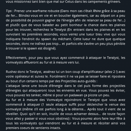
vous missionnez tant bien que mal sur Cetus dans les campements grineers.
Tips
: Prenez une warframe robuste (Dans mon cas c’était
Rhino
grâce à sa peau
de fer… Blindez vous en vie et en bouclier également, car au départ on a peu
de possibilité de pouvoir gagner de l’énergie afin de relancer sa peau de fer…)
et plutôt que de vous balader au petit bonheur la chance dans les plaines
pour les trouver, recherchez le Teralyst (En entrant dans les plaines et en les
survolant les premières secondes, vous verrez une lueur bleu vive qui vous
indiquera l’endroit du spawn du méchant. Cette lueur ne dure que quelque
secondes, donc ne traînez pas trop… et parfois elle s’avère un peu plus pénible
à trouver si le spawn est éloigné).
Effectivement, pour peu que vous ayez commencé à attaquer le Teralyst, les
vomvalysts afflueront au fur et à mesure vers lui.
Rushez donc le Teralyst, assénez lui un bon coup d’amplificateur (allez 2 !) avec
votre opérateur et suivez le. Forcément il ne va pas se laisser faire et ripostera
au bout d’un certains temps par des Projectiles auto-guidés :
L’attaque lance une boule d’énergie dans le ciel puis forme des projectiles
d’énergies qui attaqueront tous les ennemis en vue. Vous pouvez les éviter,
vous pouvez les tanker, même si pour un padawan ça picote un peu.
Au fur et à mesure des Vomvalyst rejoindront le Teralyst que vous avez
commencé à attaquer (1 seule attaque suffit pour déclencher la venue des
vomvalyst (même s’il est parfois long à la détente… Après tout il vient de se
réveiller. Quoi qu’il en soit, inutile de vous acharner dessus… de toute façon
vous allez y passer si vous vous obstinez) : Vous pourrez alors faire leur fête à
tous les vomvalysts qui viendront au fur et à mesure et récolter ainsi vos
premiers coeurs de sentients intacts.