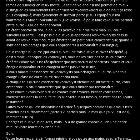
temps de survoler en rase- motte. Le fait de voler ainsi me permet de mieux
distinguer les mouvements d’éventuels vomvalysts (alors que de haut ça reste
plus compliqué) mais également et surtout parce je suis équipé sur ma
warframe du Mod “Poursuite du Vigile” (conseillé pour faire ça) qui me permet
entre autre +30% de radar ennemi.
En étant proche du sol, je peux les percevoir sur ma mini map. Du coup
surveillez la carte, il est possible que vous aperceviez les vomvalysts dessus
avant de les voir tout court (ils émettent un petit bruit caractéristique quand il
sont dans les parages que vous apprendrez à reconnaître à la longue).
Pour charger le Leurre (qui vous suivra une fois que vous l’avez récupéré…)
c’est simple : dépopez les vomvalysts, mais ne les tuez pas sous leur forme
éthérée (sinon vous ne récupérerez que des coeurs de sentients intacts et leur
énergie disparaîtra et ne chargera donc pas votre leurre).
Il vous faudra 3 “essences” de vomvalysts pour charger un Leurre. Une fois
chargé l’icône de votre leurre deviendra bleu.
À chaque fois qu’une essence de vomvalyst viendra nourir votre leurre, vous
entendrez un bruit caractéristique que vous finirez par reconnaître.
À cet endroit vous avez 80% de chance d’en trouver. Prenez votre temps,
chercher les dans la zone, faite un aller-retour au besoin, ce n’est pas toujours
instantané.
Faites avec ce qui est disponible : il arrive à quelques occasions que vous n’en
trouviez pas suffisamment (parfois 2, parfois plus, le max que j’ai vu est de 6,
rarement aucun).
Chargez ce que vous pouvez, mais il y a de grande chance qu’en une petite
minute votre leurre devienne bleu.
Bon.
Votre leurre est chargé, foncez rejoindre vos potes aux mains avec le Teralyst.