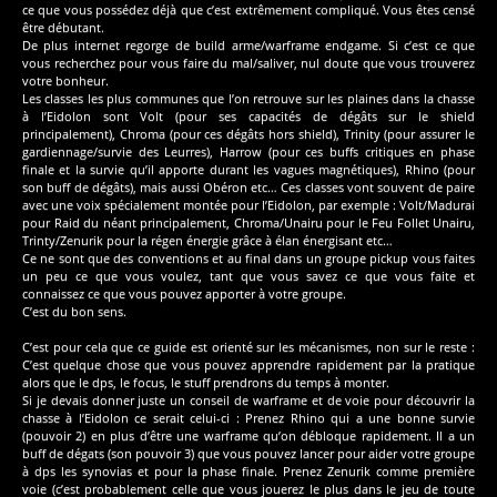
ce que vous possédez déjà que c’est extrêmement compliqué. Vous êtes censé
être débutant.
De plus internet regorge de build arme/warframe endgame. Si c’est ce que
vous recherchez pour vous faire du mal/saliver, nul doute que vous trouverez
votre bonheur.
Les classes les plus communes que l’on retrouve sur les plaines dans la chasse
à l’Eidolon sont Volt (pour ses capacités de dégâts sur le shield
principalement), Chroma (pour ces dégâts hors shield), Trinity (pour assurer le
gardiennage/survie des Leurres), Harrow (pour ces buffs critiques en phase
finale et la survie qu’il apporte durant les vagues magnétiques), Rhino (pour
son buff de dégâts), mais aussi Obéron etc… Ces classes vont souvent de paire
avec une voix spécialement montée pour l’Eidolon, par exemple : Volt/Madurai
pour Raid du néant principalement, Chroma/Unairu pour le Feu Follet Unairu,
Trinty/Zenurik pour la régen énergie grâce à élan énergisant etc…
Ce ne sont que des conventions et au final dans un groupe pickup vous faites
un peu ce que vous voulez, tant que vous savez ce que vous faite et
connaissez ce que vous pouvez apporter à votre groupe.
C’est du bon sens.
C’est pour cela que ce guide est orienté sur les mécanismes, non sur le reste :
C’est quelque chose que vous pouvez apprendre rapidement par la pratique
alors que le dps, le focus, le stuff prendrons du temps à monter.
Si je devais donner juste un conseil de warframe et de voie pour découvrir la
chasse à l’Eidolon ce serait celui-ci : Prenez Rhino qui a une bonne survie
(pouvoir 2) en plus d’être une warframe qu’on débloque rapidement. Il a un
buff de dégats (son pouvoir 3) que vous pouvez lancer pour aider votre groupe
à dps les synovias et pour la phase finale. Prenez Zenurik comme première
voie (c’est probablement celle que vous jouerez le plus dans le jeu de toute