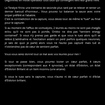
Dégommez en mode opérateur tous ceux qui convergent vers leur grand frère.
Le Teralyst finira une trentaine de seconde plus tard par se relever et tenter un
dernier baroud d’honneur… Vous pouvez lui balancer la sauce avec votre
sniper préféré et l’abattre.
C’est la contradiction de la capture, vous devez tout de même le “tuer” au final
pour le capturer.
Si au moment de l’afflux de vomvalysts, 2 leurres au moins ne sont pas chargés
et/ou qu’il ne sont pas à portée, Onkko ne dira pas “sentient energy
contained”. Si vous n’y prenez pas garde et que vous le tuez alors qu’il se
relève (L’adrénaline et l’excitation aidant on perd parfois quelques neurones,
je sais de quoi je parle) alors vous ne l’aurez pas capturé mais tué et
n’obtiendrez pas de cœur de sentient parfait.
Vous vous serez donné tout ce mal avec vos leurres pour rien !
Si tout se passe bien, vous pourrez looter un cœur parfait, 4 cœurs
exceptionnels (correspondant aux 4 synovias), un éclat d’Eidolon, un éclat
d’Eidolon Brillant et un Item inconnu (une arcane).
Si vous le tuez sans le capturer, vous n’aurez ni de cœur parfait ni d’éclat
d’Eidolon brillant.