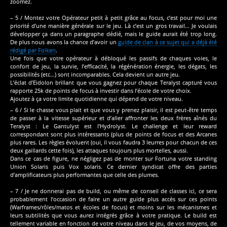
zoomez.
– 5 / Montez votre Opérateur petit à petit grâce au focus, c’est pour moi une
priorité d’une manière générale sur le jeu. Là c’est un gros travail… Je voulais
développer ça dans un paragraphe dédié, mais le guide aurait été trop long.
De plus nous avons la chance d’avoir un
guide de clan à ce sujet qui a déjà été
rédigé par Folken
.
Une fois que votre opérateur à débloqué les passifs de chaques voies, le
confort de jeu, la survie, l’efficacité, la régénération énergie, les dégats, les
possibilités (etc…) sont incomparables. Cela devient un autre jeu.
L’éclat d’Eidolon brillant que vous gagnez pour chaque Teralyst capturé vous
rapporte 25k de points de focus à investir dans l’école de votre choix.
Ajoutez à ça votre limite quotidienne qui dépend de votre niveau.
– 6 / Si le chasse vous plait et que vous y prenez plaisir, il est peut-être temps
de passer à la vitesse supérieur et d’aller affronter les deux frères aînés du
Teralyst : Le Gantulyst est l’Hydrolyst. Le challenge et leur reward
correspondant sont plus intéressants (plus de points de focus et des Arcanes
plus rares. Les règles évoluent (oui, il vous faudra 3 leurres pour chacun de ces
deux gaillards cette fois), les attaques toujours plus mortelles, aussi.
Dans ce cas de figure, ne négligez pas de monter sur Fortuna votre standing
Union Solaris puis Vox solaris. Ce dernier syndicat offre des parties
d’amplificateurs plus performantes que celle des plumes.
– 7 / Je ne donnerai pas de build, ou même de conseil de classes ici, ce sera
probablement l’occasion de faire un autre guide plus accès sur ces points
(Warframes/rôles/matos et écoles de focus) et moins sur les mécanismes et
leurs subtilités que vous aurez intégrés grâce à votre pratique. Le build est
tellement variable en fonction de votre niveau dans le jeu, de vos moyens, de