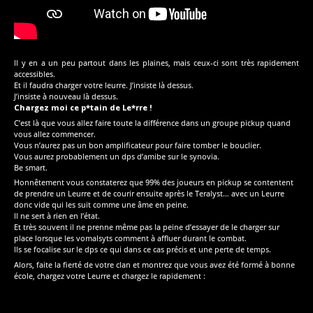
Il y en a un peu partout dans les plaines, mais ceux-ci sont très rapidement
accessibles.
Et il faudra charger votre leurre. J’insiste là dessus.
J’insiste à nouveau là dessus.
Chargez moi ce p*tain de Le*rre !
C’est là que vous allez faire toute la différence dans un groupe pickup quand
vous allez commencer.
Vous n’aurez pas un bon amplificateur pour faire tomber le bouclier.
Vous aurez probablement un dps d’amibe sur le synovia.
Be smart.
Honnêtement vous constaterez que 99% des joueurs en pickup se contentent
de prendre un Leurre et de courir ensuite après le Teralyst… avec un Leurre
donc vide qui les suit comme une âme en peine.
Il ne sert à rien en l’état.
Et très souvent il ne prenne même pas la peine d’essayer de le charger sur
place lorsque les vomalsyts comment à affluer durant le combat.
Ils se focalise sur le dps ce qui dans ce cas précis et une perte de temps.
Alors, faite la fierté de votre clan et montrez que vous avez été formé à bonne
école, chargez votre Leurre et chargez le rapidement :