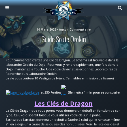
14 Mars 2026 • Aucun Commentaire
Guide Soute Orokin
Pour commencer, craftez une Clé de Dragon. Le schéma est trouvable dans le
laboratoire Orokin du Dojo. Pour vous y rendre rapidement, une fois dans le
Dojo, maintenez la Touche A de votre clavier et sélectionnez Laboratoires de
Recherche puis Laboratoire Orokin.
La clé vous coûtera 10 Vestiges de Néant (farmables en mission de fissure)
et 250 Ferrites
. Elle mettra 1 min pour se construire.
Les C
lés
de Dragon
La Clé de Dragon que vous portez vous donnera un debuff en fonction de son
type. Celui-ci disparaît lorsque vous utilisez votre clé sur la porte.
Sachez que l’artefact donnera un debuff aléatoire à celui qui le ramasse même
s’il en a déjà un à cause de sa ou ses clés non utilisées. Voici la liste des clés et