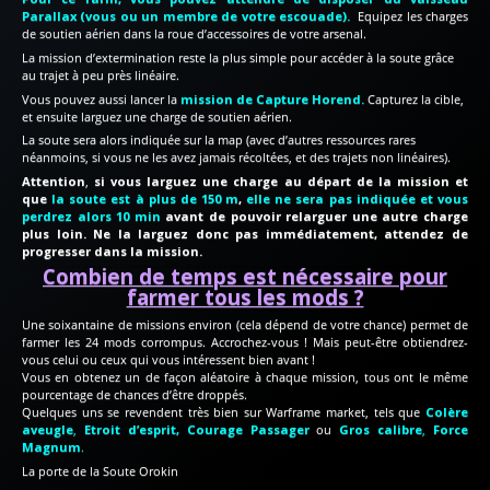
Parallax (vous ou un membre de votre escouade).
Equipez les charges
de soutien aérien dans la roue d’accessoires de votre arsenal.
La mission d’extermination reste la plus simple pour accéder à la soute grâce
au trajet à peu près linéaire.
Vous pouvez aussi lancer la
mission de Capture Horend.
Capturez la cible,
et ensuite larguez une charge de soutien aérien.
La soute sera alors indiquée sur la map (avec d’autres ressources rares
néanmoins, si vous ne les avez jamais récoltées, et des trajets non linéaires).
Attention
,
si vous larguez une charge au départ de la mission et
que
la soute est à plus de 150 m
,
elle ne sera pas indiquée et vous
perdrez alors 10 min
avant de pouvoir relarguer une autre charge
plus loin. Ne la larguez donc pas immédiatement, attendez de
progresser dans la mission.
Combien de temps est nécessaire pour
farmer tous les mods ?
Une soixantaine de missions environ (cela dépend de votre chance) permet de
farmer les 24 mods corrompus. Accrochez-vous ! Mais peut-être obtiendrez-
vous celui ou ceux qui vous intéressent bien avant !
Vous en obtenez un de façon aléatoire à chaque mission, tous ont le même
pourcentage de chances d’être droppés.
Quelques uns se revendent très bien sur Warframe market, tels que
Colère
aveugle
,
Etroit d’esprit, Courage Passager
ou
Gros calibre
,
Force
Magnum
.
La porte de la Soute Orokin