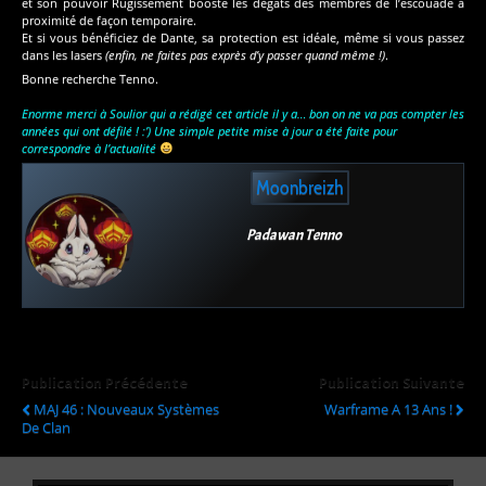
et son pouvoir Rugissement booste les dégats des membres de l’escouade à
proximité de façon temporaire.
Et si vous bénéficiez de Dante, sa protection est idéale, même si vous passez
dans les lasers
(enfin, ne faites pas exprès d’y passer quand même !)
.
Bonne recherche Tenno.
Enorme merci à Soulior qui a rédigé cet article il y a… bon on ne va pas compter les
années qui ont défilé ! :’) Une simple petite mise à jour a été faite pour
correspondre à l’actualité
Moonbreizh
Padawan Tenno
Publication Précédente
Publication Suivante
MAJ 46 : Nouveaux Systèmes
Warframe A 13 Ans !
De Clan