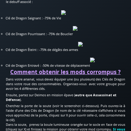
le debuff associé :
Clé de Dragon Saignant : -75% de Vie
Clé de Dragon Pourrissant : -75% de Bouclier
Clé de Dragon Éteint : -75% de dégâts des armes
Clé de Dragon Entravé : -50% de vitesse de déplacement
Comment obtenir les mods corrompus ?
Dans votre arsenal, vous devez équiper une (ou plusieurs) des Clés de Dragon
dans votre roue des consommables. Organisez-vous avec votre groupe pour
avoir les 4 différentes clés.
Ensuite, partez sur Deimos en mission épave (
autre que Assassinat et
Défense
).
Cherchez la porte de la soute (voir le screenshot ci-dessous). Puis ouvrez-la à
l’aide d’une des Clés de Dragon (le nom de la clé nécessaire s’affichera si vous
vous approchez de la porte, cliquez sur X pour ouvrir celle-ci, cela consommera
la clé).
Dans la soute, prenez la boule lumineuse orangée sur le socle en face de vous
(cliquez sur X) et finissez la mission pour obtenir votre mod corrompu.
Si vous