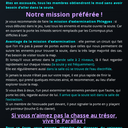
êtes en escouade, tous les membres obtiendront le mod sans avoir
besoin d’aller dans la soute.
Notre mission préférée !
Je vous recommande de faire
la mission d’extermination Phlegyas :
si
vous débutez dans le jeu, tuez tous les ennemis et ensuite ouvrez la soute. Car
en ouvrant la porte les Infestés seront remplacés par les Corrompus plus
difficiles à tuer.
Avantage de la mission d’extermination :
elle permet un circuit qui fait
que l’on n’a pas à passer de portes autres que celles qui nous permettent de
suivre les ennemis pour trouver la soute, dans la très large majorité des cas.
Pas besoin de visiter toute la map.
Et lorsqu’il vous arrivez dans la
grande salle à 2 niveaux
, là il faut regarder
rapidement sur chaque niveau
(la soute y est fréquemment)
.
Elle est régulièrement aussi
dans la salle où se trouve de l’eau électrifiée
.
Si jamais la soute n’était pas sur votre trajet, il est plus rapide de finir la
mission, qui prend quelques minutes ainsi, et recommencer, au lieu d’aller
explorer toute la map.
Si vous êtes à deux, l’un peut exterminer les ennemis pendant que l’autre, qui
porte les clés, regarde autour de lui.
Il arrive que la soute soit dans la salle de
l’extraction.
Si un membre de l’escouade part devant, il peut signaler la porte en y plaçant
un pointeur (touche G du clavier).
Si vous n’aimez pas la chasse au trésor,
vive le Parallax !
Pour ce farm, vous pouvez attendre de disposer du vaisseau