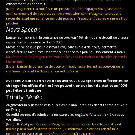
efficacement les ennemis
(Note : Augmenter la porté sur un pouvoir qui ce propage (Nova, Sevagoth,
ect..) comme le 4 de nova est contre production car il n’augmentera que le
rayon de la sphère au lancement du pouvoir n’impactant pas les ennemis trop
proche)
Nova Speed :
Baisser au maximum la puissance de pouvoir 10% afin que le debuff de vitesse
des ennemis devienne un buff +30%.
Meme principe que pour la nova slow, joué sur le 4 de nova, permettra
d’accélérer de façon très importante les ennemis pour qu’ils viennent à nous.
(Attention : build dangereux si vous n’êtes pas en mesure de tuer les ennemis
facilement).
(Note : baisser la puissance de pouvoir impact aussi les autres pouvoir de la
warframe les rend inefficace s’il en ont besoin)
Avec ces 2 builds T4 Nova nous avons vus 2 approches différentes de
changer les effets d’un même pouvoir, une valeur de stat sous 100%
peut être bénéfique.
Trinity Béné :
Augmenter la puissance et la durée afin d’améliorer les effet du 4eme pouvoir
de Trinity.
Ce build permet d’optimiser la résistance au dégâts offerte par le 4 à vous et
vos alliés.
(Note : Il n’est pas nécessaire d’augmenter la portée car les effets du 4 sont
limités par la portée d’affinité tenno (50 mètres) qui n’est pas affecté la la
portée de pouvoir (mais peut être modifié grâce au tenno)