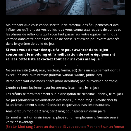
Maintenant que vous connaissez tout de l’arsenal, des équipements et des
influences qu’il ont sur vos builds, que vous connaissez les tiers de builds et
les phases de réflexions qu’il vous faut passer sur votre équipement nous
verrons dans cette partie une suite de conseils et d’aide pour votre avancés
dans le système de build du jeu.
Si vous vous demandez que faire pour avancer dans le jeu
concernant le modding et l’amélioration de votre équipement
relisez cette liste et cochez tout ce qu’il vous manque :
Ne pas investir (catalyseur, réacteur, forma, ect) dans un équipement dont il
existe une meilleure version.(normal, vandal, wraith, prime, ect)
Remplacez tout vos mods brisés (mod debutant) par leur version normale.
L’endo se farm facilement sur les arènes, le zariman, le railjack
Les crédits se farm facilement sur la disruption de Neptune, L’index, le railjack
Ne
pas
prioriser la maximisation des mods (un mod rang 10 coute cher !!)
faites le seulement si c’est nécessaire et que vous avez les ressources.
Améliorez un mod de 2 rang par 2 rang pour garder un drain paire.
Un mod aillant un drain impaire, placé sur un emplacement formaté sera à
votre désavantage.
(Ex : Un Mod rang 7 avec un drain de 13 vous coutera 7 et non 6 sur un forma)