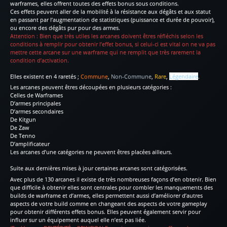
warframes, elles offrent toutes des effets bonus sous conditions.
Ces effets peuvent aller de la mobilité à la résistance aux dégâts et aux statut
en passant par l’augmentation de statistiques (puissance et durée de pouvoir),
ou encore des dégâts pur pour des armes.
Attention : Bien que très utiles les arcanes doivent êtres réfléchis selon les
conditions à remplir pour obtenir l’effet bonus, si celui-ci est vital on ne va pas
mettre cette arcane sur une warframe qui ne remplit que très rarement la
condition d’activation.
Elles existent en 4 raretés ;
Commune
,
Non-Commune
,
Rare
,
Légendaire
.
Les arcanes peuvent êtres découpées en plusieurs catégories :
Celles de Warframes
D’armes principales
D’armes secondaires
De Kitgun
De Zaw
De Tenno
D’amplificateur
Les arcanes d’une catégories ne peuvent êtres placées ailleurs.
Suite aux dernières mises à jour certaines arcanes sont catégorisées.
Avec plus de 130 arcanes il existe de très nombreuses façons d’en obtenir. Bien
que difficile à obtenir elles sont centrales pour combler les manquements des
builds de warframe et d’armes, elles permettent aussi d’améliorer d’autres
aspects de votre build comme en changeant des aspects de votre gameplay
pour obtenir différents effets bonus. Elles peuvent également servir pour
influer sur un équipement auquel elle n’est pas liée.