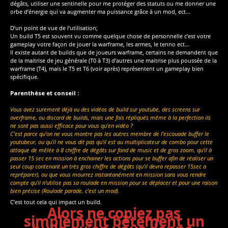
dégâts, utiliser une sentinelle pour me protéger des statuts ou me donner une
orbe d’énergie qui va augmenter ma puissance grâce à un mod, ect…
D’un point de vue de l’utilisation;
Un build T5 est souvent vu comme quelque chose de personnelle c’est votre
gameplay votre façon de jouer la warframe, les armes, le tenno ect…
Il existe autant de builds que de joueurs warframe, certains ne demandent que
de la maitrise de jeu générale (T0 à T3) d’autres une maitrise plus poussée de la
warframe (T4), mais le T5 et T6 (voir après) représentent un gameplay bien
spécifique.
Parenthèse et conseil :
Vous avez surement déjà vu des vidéos de build sur youtube, des screens sur
overframe, ou discord de builds, mais une fois répliqués même à la perfection ils
ne sont pas aussi efficace pour vous qu’en vidéo ?
C’est parce qu’on ne vous montre pas les autres membre de l’escouade buffer le
youtubeur, ou qu’il ne vous dit pas qu’il est au multiplicateur de combo pour cette
attaque de mêlée à 8 chiffre de dégâts sur fond de music et de gros zoom, qu’il à
passer 15 sec en mission à enchainer les actions pour se buffer afin de réaliser un
seul coup contenant un très gros chiffre de dégâts (qu’il devra repasser 15sec a
repréparer), ou que vous mourrez instantanément en mission sans vous rendre
compte qu’il n’utilise pas sa roulade en mission pour se déplacer et pour une raison
bien précise (Roulade parade, c’est un mod).
C’est tout cela qui impact un build.
Alors ne copiez pas
simplement bêtement un