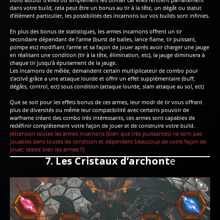
dans votre build, cela peut être un bonus au tir à la tête, un dégât ou statut
d’élément particulier, les possibilités des incarnons sur vos builds sont infinies.
En plus des bonus de statistiques, les armes incarnons offrent un tir
secondaire dépendant de l’arme (burst de balles, lance flame, tir puissant,
pompe etc) modifiant l’arme et sa façon de jouer après avoir charger une jauge
en réalisant une condition (tir à la tête, élimination, etc), la jauge diminuera à
chaque tir jusqu’à épuisement de la jauge.
Les incarnons de mêlée, demandent certain multiplicateur de combo pour
s’activé grâce a une attaque lourde et offrir un effet supplémentaire (buff,
dégâts, control, ect) sous condition (attaque lourde, slam attaque au sol, ect)
Que se soit pour les effets bonus de ces armes, leur modr de tir vous offrant
plus de diversités ou même leur compatibilité avec certains pouvoir de
warframe créant des combo très intéressants, ces armes sont capables de
redéfinir complètement votre façon de jouer et de construire votre build.
(Attention toutes les armes incarnons (bien que très puissantes) ne sont pas
jouables dans toutes les condition et dépendent beaucoup de votre façon de
jouer, testez bien les armes !!)
7. Les Cristaux d’archont
e