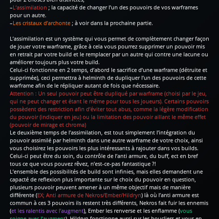
–
L’assimilation
; la capacité de changer l’un des pouvoirs de vos warframes
pour un autre.
–
Les cristaux d’archonte
; à voir dans la prochaine partie.
L’assimilation est un système qui vous permet de complètement changer façon
de jouer votre warframe, grâce à cela vous pourrez supprimer un pouvoir mis
en retrait par votre build et le remplacer par un autre qui contre une lacune ou
améliorer toujours plus votre build.
Celui-ci fonctionne en 2 temps, d’abord le sacrifice d’une warframe (détruite et
supprimée), ceci permettra à helminth de dupliquer l’un des pouvoirs de cette
warframe afin de le répliquer autant de fois que nécessaire.
Attention : Un seul pouvoir peut être dupliqué par warframe (choisi par le jeu,
qui ne peut changer et étant le même pour tous les joueurs). Certains pouvoirs
possèdent des restriction afin d’éviter tout abus, comme la légère modification
du pouvoir (indiquer en jeu) ou la limitation des pouvoir aillant le même effet
(pouvoir de mirage et chroma)
Le deuxième temps de l’assimilation, est tout simplement l’intégration du
pouvoir assimilé par helminth dans une autre warframe de votre choix, ainsi
vous choisirez les pouvoirs les plus intéressants à rajouter dans vos builds.
Celui-ci peut être du soin, du contrôle de l’anti armure, du buff, ect en bref
tous ce que vous pouvez rêvez, n’est-ce-pas fantastique ?!
L’ensemble des possibilités de build sont infinies, mais elles demandent une
capacté de reflexion plus importante sur le choix du pouvoir en question,
plusieurs pouvoir peuvent amener à un même objectif mais de manière
différente (
EX; Anti armure de Nekros/Ember/Hildryn
) là où l’anti armure est
commun à ces 3 pouvoirs ils restent très différents, Nekros fait fuir les ennemis
(
et les ralentis avec l’augment
), Ember les renverse et les enflamme (
vous
soigne avec l’augment
), Hildryn fonctionne aussi sur les boucliers et vous en