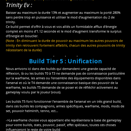
Trinity Ev :
Baisser au maximum la durée 13% et augmenter au maximum la porté 280%
sans perdre trop en puissance et utiliser le mod d’augmentation du 2 de
trinity.
Ce build permet d’offrir à vous et vos alliés un formidable afflux d’énergie
complet en moins d’1.12 seconde et le mod d’augment transforme le surplus
d’Energie en bouclier.
(Note : En diminuant la durée de pouvoir au maximum les autres pouvoirs de
trinity s’en retrouvent fortement affaiblis, chacun des autres pouvoirs de trinity
nécessitant de la durée)
Build Tier 5 : Unification
Nous arrivons ici dans des builds qui demandent une grande capacité de
réflexion, là ou les builds T0 à T3 ne demande pas de connaissance particulière
sur la warframe, les armes ou l’ensemble des équipements disponibles dans
l’arsenal et où le T4 demande une connaissance basique des pouvoir de la
warframe, les builds T5 demande de se poser et de réfléchir activement au
gameplay voulu par le joueur (vous).
Les builds T5 font fonctionner l’ensemble de l’arsenal en un très grand build,
dans ces builds les compagnons, armes spécifiques, warframe, mods, mods de
set, pouvoir helminth, tenno, ect…
->La warframe choisie vous appartient elle représentera la base de gameplay
pour votre builds, stats, pouvoir, passif, effet spéciaux, toutes ces choses
influenceront le reste de votre build