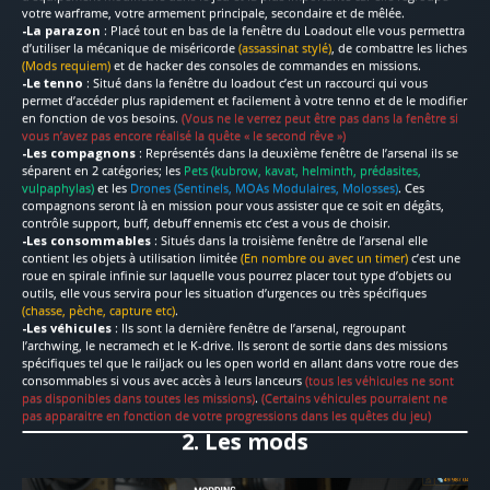
votre warframe, votre armement principale, secondaire et de mêlée.
-La parazon
: Placé tout en bas de la fenêtre du Loadout elle vous permettra
d’utiliser la mécanique de miséricorde
(assassinat stylé)
, de combattre les liches
(Mods requiem)
et de hacker des consoles de commandes en missions.
-Le tenno
: Situé dans la fenêtre du loadout c’est un raccourci qui vous
permet d’accéder plus rapidement et facilement à votre tenno et de le modifier
en fonction de vos besoins.
(Vous ne le verrez peut être pas dans la fenêtre si
vous n’avez pas encore réalisé la quête « le second rêve »)
-Les compagnons
: Représentés dans la deuxième fenêtre de l’arsenal ils se
séparent en 2 catégories; les
Pets
(kubrow, kavat, helminth, prédasites,
vulpaphylas)
et les
Drones (Sentinels, MOAs Modulaires, Molosses)
. Ces
compagnons seront là en mission pour vous assister que ce soit en dégâts,
contrôle support, buff, debuff ennemis etc c’est a vous de choisir.
-Les consommables
: Situés dans la troisième fenêtre de l’arsenal elle
contient les objets à utilisation limitée
(En nombre ou avec un timer)
c’est une
roue en spirale infinie sur laquelle vous pourrez placer tout type d’objets ou
outils, elle vous servira pour les situation d’urgences ou très spécifiques
(chasse, pèche, capture etc)
.
-Les véhicules
: Ils sont la dernière fenêtre de l’arsenal, regroupant
l’archwing, le necramech et le K-drive. Ils seront de sortie dans des missions
spécifiques tel que le railjack ou les open world en allant dans votre roue des
consommables si vous avec accès à leurs lanceurs
(tous les véhicules ne sont
pas disponibles dans toutes les missions)
.
(Certains véhicules pourraient ne
pas apparaitre en fonction de votre progressions dans les quêtes du jeu)
2. Les mods