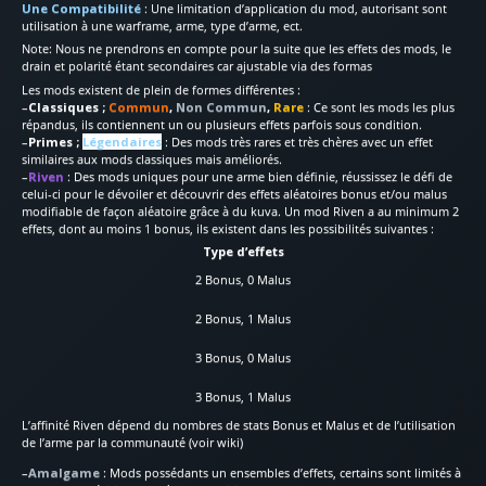
Une Compatibilité
: Une limitation d’application du mod, autorisant sont
utilisation à une warframe, arme, type d’arme, ect.
Note: Nous ne prendrons en compte pour la suite que les effets des mods, le
drain et polarité étant secondaires car ajustable via des formas
Les mods existent de plein de formes différentes :
–
Classiques ;
Commun
,
Non Commun
,
Rare
: Ce sont les mods les plus
répandus, ils contiennent un ou plusieurs effets parfois sous condition.
–
Primes ;
Légendaires
: Des mods très rares et très chères avec un effet
similaires aux mods classiques mais améliorés.
–
Riven
: Des mods uniques pour une arme bien définie, réussissez le défi de
celui-ci pour le dévoiler et découvrir des effets aléatoires bonus et/ou malus
modifiable de façon aléatoire grâce à du kuva. Un mod Riven a au minimum 2
effets, dont au moins 1 bonus, ils existent dans les possibilités suivantes :
Type d’effets
2 Bonus, 0 Malus
2 Bonus, 1 Malus
3 Bonus, 0 Malus
3 Bonus, 1 Malus
L’affinité Riven dépend du nombres de stats Bonus et Malus et de l’utilisation
de l’arme par la communauté (voir wiki)
–
Amalgame
: Mods possédants un ensembles d’effets, certains sont limités à