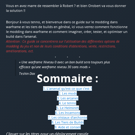
Vous en avez marre de ressembler à Robert ? et bien Orobert va vous donner
la solution !!
Bonjour à vous tenno, et bienvenue dans ce guide sur le modding dans
warframe et les tiers de builds en général, ici vous verrez comment fonctionne
le modding dans warframe et comment imaginer, créer, tester, et optimiser un
build dans l’arsenal.
Attention : Ce guide se concentrera sur l’utilisation des différentes options de
modding du jeu et non de leurs conditions d’obtentions, vente, restrictions,
améliorations, ect.
« Une warframe Niveau 0 avec un bon build sera toujours plus
efficace qu’une warframe niveau 30 sans mods »
Sommaire :
Teshin Dax
1. L’arsenal qu’est-ce que c’est ?
2. Les mods
3. Les arcanes
4. Le tenno
5. Le Helminth
6. Les Incarnons
7. Les cristaux d’archonte
8. Les Tiers de Builds
9. Aide et conseil
Cliquez sur les titres pour un déplacement rapide