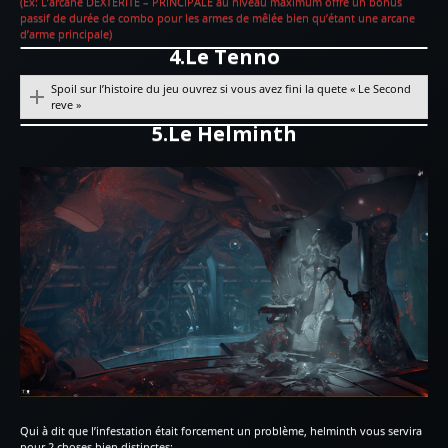
(Ex: L’arcane DEXTÉRITÉ – PRINCIPALE au niveau maximum offre un bonus
passif de durée de combo pour les armes de mêlée bien qu’étant une arcane
d’arme principale)
4.Le Tenno
Spoil sur l’histoire du jeu ouvrez si vous avez fini la quete « Le Second
reve »
5.Le Helminth
Qui à dit que l’infestation était forcement un problème, helminth vous servira
pour 2 choses bien distinctes;