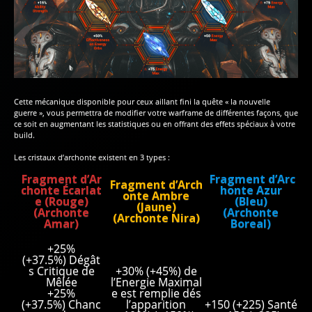
Cette mécanique disponible pour ceux aillant fini la quête « la nouvelle
guerre », vous permettra de modifier votre warframe de différentes façons, que
ce soit en augmentant les statistiques ou en offrant des effets spéciaux à votre
build.
Les cristaux d’archonte existent en 3 types :
Fragment d’Ar
Fragment d’Arc
Fragment d’Arch
chonte Écarlat
honte Azur
onte Ambre
e (Rouge)
(Bleu)
(Jaune)
(Archonte
(Archonte
(Archonte Nira)
Amar)
Boreal)
+25%
(+37.5%) Dégât
s Critique de
+30% (+45%) de
Mêlée
l’Energie Maximal
+25%
e est remplie dés
(+37.5%) Chanc
l’apparition
+150 (+225) Santé