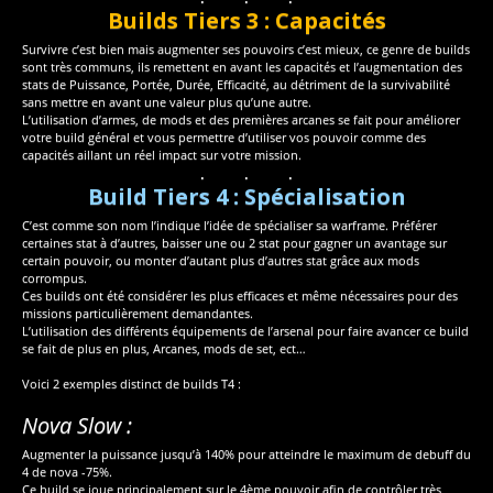
Builds Tiers 3 : Capacités
Survivre c’est bien mais augmenter ses pouvoirs c’est mieux, ce genre de builds
sont très communs, ils remettent en avant les capacités et l’augmentation des
stats de Puissance, Portée, Durée, Efficacité, au détriment de la survivabilité
sans mettre en avant une valeur plus qu’une autre.
L’utilisation d’armes, de mods et des premières arcanes se fait pour améliorer
votre build général et vous permettre d’utiliser vos pouvoir comme des
capacités aillant un réel impact sur votre mission.
Build Tiers 4 : Spécialisation
C’est comme son nom l’indique l’idée de spécialiser sa warframe. Préférer
certaines stat à d’autres, baisser une ou 2 stat pour gagner un avantage sur
certain pouvoir, ou monter d’autant plus d’autres stat grâce aux mods
corrompus.
Ces builds ont été considérer les plus efficaces et même nécessaires pour des
missions particulièrement demandantes.
L’utilisation des différents équipements de l’arsenal pour faire avancer ce build
se fait de plus en plus, Arcanes, mods de set, ect…
Voici 2 exemples distinct de builds T4 :
Nova Slow :
Augmenter la puissance jusqu’à 140% pour atteindre le maximum de debuff du
4 de nova -75%.
Ce build se joue principalement sur le 4ème pouvoir afin de contrôler très