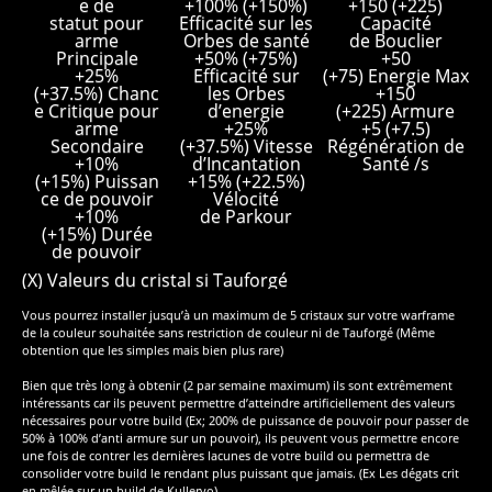
e de
+100% (+150%)
+150 (+225)
statut pour
Efficacité sur les
Capacité
arme
Orbes de santé
de Bouclier
Principale
+50% (+75%)
+50
+25%
Efficacité sur
(+75) Energie Max
(+37.5%) Chanc
les Orbes
+150
e Critique pour
d’energie
(+225) Armure
arme
+25%
+5 (+7.5)
Secondaire
(+37.5%) Vitesse
Régénération de
+10%
d’Incantation
Santé /s
(+15%) Puissan
+15% (+22.5%)
ce de pouvoir
Vélocité
+10%
de Parkour
(+15%) Durée
de pouvoir
(X) Valeurs du cristal si Tauforgé
Vous pourrez installer jusqu’à un maximum de 5 cristaux sur votre warframe
de la couleur souhaitée sans restriction de couleur ni de Tauforgé (Même
obtention que les simples mais bien plus rare)
Bien que très long à obtenir (2 par semaine maximum) ils sont extrêmement
intéressants car ils peuvent permettre d’atteindre artificiellement des valeurs
nécessaires pour votre build (Ex; 200% de puissance de pouvoir pour passer de
50% à 100% d’anti armure sur un pouvoir), ils peuvent vous permettre encore
une fois de contrer les dernières lacunes de votre build ou permettra de
consolider votre build le rendant plus puissant que jamais. (Ex Les dégats crit
en mêlée sur un build de Kullervo)