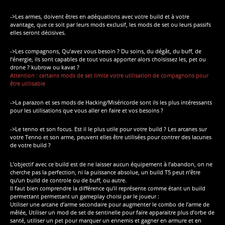
->Les armes, doivent êtres en adéquations avec votre build et à votre
avantage, que ce soit par leurs mods exclusif, les mods de set ou leurs passifs
elles seront décisives.
->Les compagnons, Qu’avez vous besoin ? Du soins, du dégât, du buff, de
l’énergie, ils sont capables de tout vous apporter alors choisissez les, pet ou
drone ? kubrow ou kavat ?
Attention : certains mods de set limite votre utilisation de compagnons pour
être utilisable
->La parazon et ses mods de Hacking/Miséricorde sont ils les plus intéressants
pour les utilisations que vous aller en faire et vos besoins ?
->Le tenno et son focus. Est il le plus utile pour votre build ? Les arcanes sur
votre Tenno et son arme, peuvent elles être utilisées pour contrer des lacunes
de votre build ?
L’objectif avec ce build est de ne laisser aucun équipement à l’abandon, on ne
cherche pas la perfection, ni la puissance absolue, un build T5 peut n’être
qu’un build de controle ou de buff, ou autre.
Il faut bien comprendre la différence qu’il représente comme étant un build
permettant permettant un gameplay choisi par le joueur :
Utiliser une arcane d’arme secondaire pour augmenter le combo de l’arme de
mêlée, Utiliser un mod de set de sentinelle pour faire apparaitre plus d’orbe de
santé, utiliser un pet pour marquer un ennemis et gagner en armure et en