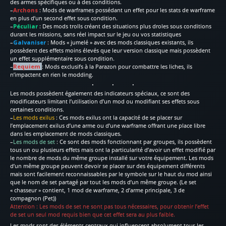
des armes spécifiques ou à des conditions.
–
Archons
: Mods de warframes possédant un effet pour les stats de warframe
en plus d’un second effet sous condition.
–
Péculiar
: Des mods trolls créant des situations plus droles sous conditions
durant les missions, sans réel impact sur le jeu ou vos statistiques
–
Galvaniser
: Mods « jumelé » avec des mods classiques existants, ils
possèdent des effets moins élevés que leur version classique mais possèdent
un effet supplémentaire sous condition.
–
Requiem
: Mods exclusifs à la Parazon pour combattre les liches, ils
n’impactent en rien le modding.
Les mods possèdent également des indicateurs spéciaux, ce sont des
modificateurs limitant l’utilisation d’un mod ou modifiant ses effets sous
certaines conditions.
–
Les mods exilus
: Ces mods exilus ont la capacité de se placer sur
l’emplacement exilus d’une arme ou d’une warframe offrant une place libre
dans les emplacement de mods classiques.
–
Les mods de set
: Ce sont des mods fonctionnant par groupes, ils possèdent
tous un ou plusieurs effets mais ont la particularité d’avoir un effet modifié par
le nombre de mods du même groupe installé sur votre équipement. Les mods
d’un même groupe peuvent devoir se placer sur des équipement différents
mais sont facilement reconnaissables par le symbole sur le haut du mod ainsi
que le nom de set partagé par tout les mods d’un même groupe. (Le set
« chasseur » contient, 1 mod de warframe, 2 d’arme principale, 3 de
compagnon (Pet))
Attention : Les mods de set ne sont pas tous nécessaires, pour obtenir l’effet
de set un seul mod requis bien que cet effet sera au plus faible.
Les mods sont des éléments centraux qui influencent absolument tous les