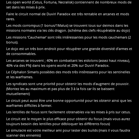
Les open world (Cetus, Fortuna, Necralisk) contiennent de nombreux mods de
set dans les mises à prix.
Faire le circuit normal de Duviri Paradox est très rentable en arcanes et mods
rares.
Les mods corrompus (1 bonus/1Malus) se trouvent tous sur deimos dans les
missions normales via les clés dragon. (schéma des clefs récupérable au dojo)
Les missions ‘Cauchemar’ sont très intéressantes pour les mods cauchemars (2
bonus).
Le dojo est un très bon endroit pour récupérer une grande diversité d’armes et
de consommables.
Les arcanes se trouvent ; 40% en combattant les eidolons (assez haut niveau),
40% via des PNJ dans les opens world et 20% sur Duviri Paradox.
Le Céphalon Simaris possèdes des mods très intéressants pour les sentinelles
et les warframes.
Les syndicats sont une priorité pour obtenir les mods d’augment de pouvoir.
(Montez les au maximum et pas plus de 3 à la fois car ils se baissent
mutuellement)
Le circuit peut aussi être une bonne opportunité pour les obtenir ainsi que les
warframes difficiles à farmer.
Les lentilles de focus sont facilement obtenables via les mises à pris sur cetus.
Le circuit est le moyen le plus efficace pour obtenir du focus (mais vous aurez
toujours besoin des lentilles pour débloquer les différents focus)
Le simulacre est votre meilleur ami pour tester des builds (mais il vous faudra
scanner des ennemis)