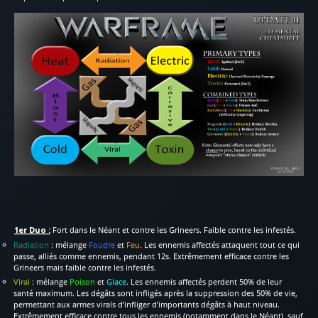
1er Duo :
Fort dans le Néant et contre les Grineers. Faible contre les infestés.
Radiation
: mélange
Foudre
et
Feu
. Les ennemis affectés attaquent tout ce qui
passe, alliés comme ennemis, pendant 12s. Extrêmement efficace contre les
Grineers mais faible contre les infestés.
Viral
: mélange
Poison
et
Glace
. Les ennemis affectés perdent 50% de leur
santé maximum. Les dégâts sont infligés après la suppression des 50% de vie,
permettant aux armes virals d’infliger d’importants dégâts à haut niveau.
Extrêmement efficace contre tous les ennemis (notamment dans le Néant), sauf