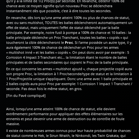
qu’il y a la limite de 1/2 Proc(s) par seconde. En revanche, obtenir 100% de
chance avec ce moyen signifie qu’un nouveau Proc se déclenchera
instantanément dès que possible, c’est à dire toutes les secondes.
En revanche, dès lors qu’une arme atteint 100% ou plus de chances de statut,
avec ou sans multishot, TOUTES les balles déclencheront automatiquement un
effet de statut, mais uniquement l’effet de statut déclenché par la balle
principale. Par exemple, notre fusil à pompe a 100% de chance et 10 balles : la
balle principale déclenche un Proc Tranchant, toutes les balles « copiés » qui
toucheront la cible déclencheront le
Proc
. Si l’arme possède un autre type, il y
aura également 100% de chance de déclencher un Proc pour les armes
« multishot inné » et les balles « copiés ». On peut donc avoir par exemple : 5
Corrosion 4 Impact 3 Tranchant etc… la limitation étant le nombre de balles
principales et de balles secondaires qui copient le Proc de la balle principale.
En ce qui concerne les armes « multishot ajouté », chaque projectile copié aura
son propre Proc, la limitation à 1 Proc/seconde/type de statut et la limitation à
1 Proc/Projectile unique s’appliquant. Donc une arme avec 1 balle principale et
2 balles copiés aura pour Proc par exemple: 1 Corrosion 1 Impact 1 Tranchant /
seconde. Pas deux fois le même statut, en gros.
[Fin du Pavé compliqué]
Ainsi, lorsqu’une arme atteint 100% de chance de statut, elle devient
extrêmement performante pour appliquer des effets élémentaires sur les
ennemis et peut devenir une arme de destruction ou de contrôle de foule
massive.
Il existe de nombreuses armes connus pour leur haute probabilité de chances
de statut comme le Hek, le Strun Wraith, le Ninkondi, les Twin Grakata, qui