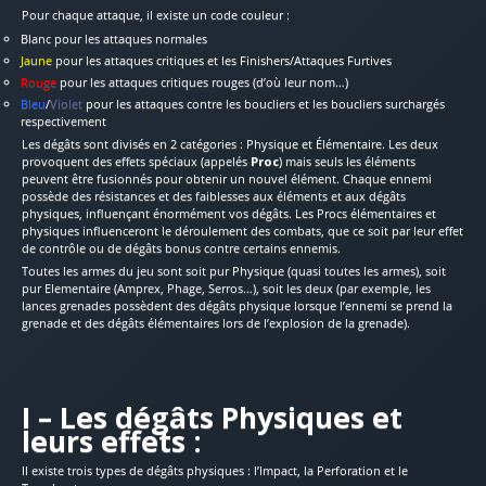
Pour chaque attaque, il existe un code couleur :
Blanc
pour les attaques normales
Jaune
pour les attaques critiques et les Finishers/Attaques Furtives
Rouge
pour les attaques critiques rouges (d’où leur nom…)
Bleu
/
Violet
pour les attaques contre les boucliers et les boucliers surchargés
respectivement
Les dégâts sont divisés en 2 catégories : Physique et Élémentaire. Les deux
provoquent des effets spéciaux (appelés
Proc
) mais seuls les éléments
peuvent être fusionnés pour obtenir un nouvel élément. Chaque ennemi
possède des résistances et des faiblesses aux éléments et aux dégâts
physiques, influençant énormément vos dégâts. Les Procs élémentaires et
physiques influenceront le déroulement des combats, que ce soit par leur effet
de contrôle ou de dégâts bonus contre certains ennemis.
Toutes les armes du jeu sont soit pur Physique (quasi toutes les armes), soit
pur Elementaire (Amprex, Phage, Serros…), soit les deux (par exemple, les
lances grenades possèdent des dégâts physique lorsque l’ennemi se prend la
grenade et des dégâts élémentaires lors de l’explosion de la grenade).
I – Les dégâts Physiques et
leurs effets :
Il existe trois types de dégâts physiques : l’Impact, la Perforation et le