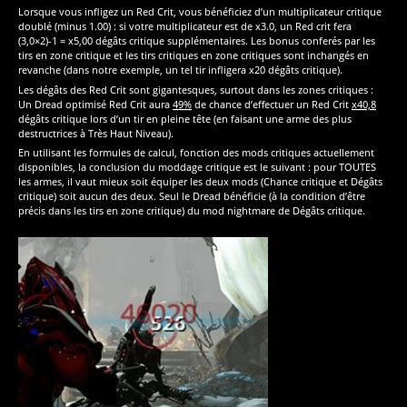
Lorsque vous infligez un Red Crit, vous bénéficiez d’un multiplicateur critique
doublé (minus 1.00) : si votre multiplicateur est de x3.0, un Red crit fera
(3,0×2)-1 = x5,00 dégâts critique supplémentaires. Les bonus conferés par les
tirs en zone critique et les tirs critiques en zone critiques sont inchangés en
revanche (dans notre exemple, un tel tir infligera x20 dégâts critique).
Les dégâts des Red Crit sont gigantesques, surtout dans les zones critiques :
Un Dread optimisé Red Crit aura
49%
de chance d’effectuer un Red Crit
x40,8
dégâts critique lors d’un tir en pleine tête (en faisant une arme des plus
destructrices à Très Haut Niveau).
En utilisant les formules de calcul, fonction des mods critiques actuellement
disponibles, la conclusion du moddage critique est le suivant : pour TOUTES
les armes, il vaut mieux soit équiper les deux mods (Chance critique et Dégâts
critique) soit aucun des deux. Seul le Dread bénéficie (à la condition d’être
précis dans les tirs en zone critique) du mod nightmare de Dégâts critique.