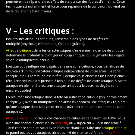
permettent de répandre des effets de statuts sur des foules d’ennemis. Cette
technique est notamment efficace pour répandre de la corrosion, du viral ou
de la radiation à haut niveau.
V – Les critiques :
Pour toutes attaques critiques, l’ensemble des types de dégâts est
multiplié (physique, élémentaire, Coup de grâce…).
Attaque critique
: dans les caractéristiques d’une arme, la chance de critique
détermine la probabilité d’infliger un coup critique, qui augmente les dégâts
selon le multiplicateur critique.
Lorsque vous infligez des dégâts dans une zone critique, vous bénéficiez de
nouveau d’un multiplicateur critique
indépendant
de votre arme. La zone
critique la plus commune est la tête. Lorsque vous effectuez un tir en pleine
tête, l’ennemi va alors prendre 2 fois plus de dégâts de votre attaque. Si votre
attaque en pleine tête est une attaque critique à la base, les dégâts sont
encore doublés!
En résumé : une attaque dans la tête ou autre zone critique (x2), normalement
critique (x2) avec un multiplicateur d’arme x3 donnera une attaque x12, alors
qu’une attaque dans une zone critique (x2) non critique ne donnera qu’une
attaque x2.
Attaque Red Crit
: lorsque vos chances de critiques dépassent les 100%, vous
avez une chance d’effectuer un
Red Crit
, ou « super-crit ». Pour une arme à
104% chance critique, vous avez 100% de chance de faire une
attaque critique
,
et parmi toutes vos attaques critiques, 4% de chance de faire un
Red Crit
.