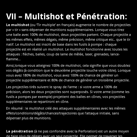
VII – Multishot et Pénétration:
Le multishot
(ou ‘Tir multiple’ en français) augmente le nombre de projectiles
par « tir » sans dépenser de munitions supplémentaires. Lorsque vous tirez
une balle avec 100% de multishot, deux projectiles partent. Chaque projectile a
les mêmes effets, mêmes dégats, même précision, même critique etc.. que le tir
natif. Le multishot est inscrit de base dans les fusils à pompe : chaque
projectile est en réalité un multishot. Le multishot fonctionne avec toutes les
attaques : flèches, balles, coup de lame de mêlée, laser, grenades, lance-
flamme…
Ainsi,lorsque vous atteignez 100% de multishot, cela signifie que vous doublez
vos dégâts (à condition que le deuxième projectile touche votre cible). Lorsque
vous avez 180% de multishot, vous avez 100% de chance de générer un
projectile supplémentaire et 80% de chance de générer un troisième projectile.
Les projectiles tirés suivent le spray de l’arme : si votre arme a 100% de
précision, alors les deux projectiles sont superposés. Si votre arme (comme les
fusils a pompes par exemple) projettent des balles en cônes, vos projectiles
supplémentaires se repartiront en cône.
En résumé : le multishot créé des attaques supplémentaires avec les mêmes
effets/conditions/dégâts/chances/trajectoires que l’attaque initiale, sans
dépenser plus de munitions.
La pénétration
(à ne pas confondre avec la Perforation) est un autre moyen
de faire plus de dégats avec un seul projectile. Elle permet de traverser les