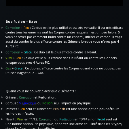
Duo Fusion + Base
Corrosion
+
Feu
: Ce duo est le plus utilisé et est très versatile. Il est très efficace
contre tous les ennemis sauf les Corpus contre lesquels il est un peu faible. Si
vous ne savez pas comment build contre un ennemi, utilisez ce combo. Il s’agit
aussi du combo le plus efficace contre les Grineers lorsque vous n’avez pas 4
Auras PC.
Corrosion
+
Glace
: Ce duo est le plus efficace contre le Néant.
Viral
+
Feu
: Ce duo est le plus efficace dans le Néant ou contre les Grineers
lorsque vous avez 4 Auras PC.
Gaz
+
Glace
: Ce duo est efficace contre les Corpus quand vous ne pouvez pas
utiliser Magnétique + Gaz.
Quand vous ne pouvez placer que 2 Eléments :
Grineer :
Corrosion
et Perforation.
Corpus :
Magnétique
ou
Poison
seul. Impact en physique.
Infestés :
Feu
seul et Tranchant.
Explosif
est une bonne option pour détruire
les hordes infestés.
Néant :
Viral
en T1/T2.
Corrosion
ou
Radiation
en T3/T4 sinon
Froid
seul est
une bonne option. En physique, apportez une arme équilibré dans les 3 types,
sinon Perforation est à privilégier.