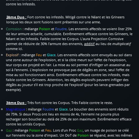
contre les Infestés.
2ème Duo :
Fort contre les infestés. Mitigé contre le Néant et les Grineers
lorsque les deux sont fusions sont présentes sur une arme.
Corrosion
: mélange
Poison
et
Foudre
. Les ennemis affectés se voient ôter 25%
de leur armure
actuelle
, cumulable. Extrêmement efficace contre les Grineers, le
Néant et les Infestés. Faible contre les Corpus. L’aura Projection Corrosive
permet de réduire de 30% l’armure des ennemis,
additif
au lieu de
multiplicatif
comme ici.
Explosif
: mélange
Feu
et
Glace
. Les ennemis affectés sont envoyés au sol dans
une zone autour de l’explosion, et si la cible meurt sur l’effet de l’explosion,
leur corps est projeté en l’air. La mise au sol permet d’infliger un assassinat au
sol à l’ennemi. L’explosion ne provoque pas de dégâts en zone, seul l’effet de
mise au sol fonctionnant ainsi. Extrêmement efficace contre les infestés, mais
faible contre les Grineers. Attention, les dégâts explosifs peuvent infliger des
dégâts au joueur s’il est trop proche de l’explosif (pour les lance-grenades par
exemple).
3ème Duo :
Très fort contre les Corpus. Très Faible contre le reste.
Magnétique
: mélange
Foudre
et
Glace
. Le bouclier des ennemis sont réduits
de 75%. Si deux Procs ont lieu en moins de 4s, l’ennemi ne pourra plus
recharger son bouclier au delà de 25% de son maximum. Extrêmement efficace
contre les unités Corpus.
Gaz
: mélange
Poison
et
Feu
. Lors d’un Proc
Gaz
, un nuage de poison se créé
sur l’ennemi ou la zone d’impact. Un DoT de
Poison
se répand, avec les mêmes