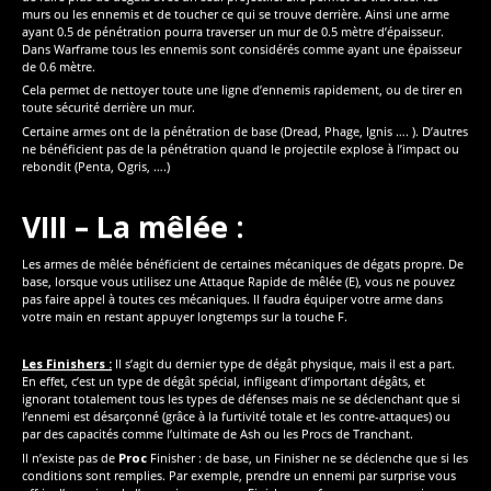
murs ou les ennemis et de toucher ce qui se trouve derrière. Ainsi une arme
ayant 0.5 de pénétration pourra traverser un mur de 0.5 mètre d’épaisseur.
Dans Warframe tous les ennemis sont considérés comme ayant une épaisseur
de 0.6 mètre.
Cela permet de nettoyer toute une ligne d’ennemis rapidement, ou de tirer en
toute sécurité derrière un mur.
Certaine armes ont de la pénétration de base (Dread, Phage, Ignis …. ). D’autres
ne bénéficient pas de la pénétration quand le projectile explose à l’impact ou
rebondit (Penta, Ogris, ….)
VIII – La
mêlée
:
Les armes de mêlée bénéficient de certaines mécaniques de dégats propre. De
base, lorsque vous utilisez une Attaque Rapide de mêlée (E), vous ne pouvez
pas faire appel à toutes ces mécaniques. Il faudra équiper votre arme dans
votre main en restant appuyer longtemps sur la touche F.
Les Finishers :
Il s’agit du dernier type de dégât physique, mais il est a part.
En effet, c’est un type de dégât spécial, infligeant d’important dégâts, et
ignorant totalement tous les types de défenses mais ne se déclenchant que si
l’ennemi est désarçonné (grâce à la furtivité totale et les contre-attaques) ou
par des capacités comme l’ultimate de Ash ou les Procs de Tranchant.
Il n’existe pas de
Proc
Finisher : de base, un Finisher ne se déclenche que si les
conditions sont remplies. Par exemple, prendre un ennemi par surprise vous