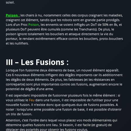
soleil.
Poison :
les chairs à nu, notamment celles des corpus craignant les maladies,
craignent cet élément, tandis que les robots sont en grande partie protégés.
Lors d’un Proc
Poison
, les ennemis se voient infligés un DoT de 50% en 8s, et
plusieurs DoT peuvent être cumulés (comme les Tranchants). De plus, le
poison ignore totalement les boucliers et attaque directement la vie du
porteur, le rendant extrêmement efficace contre les boucliers, proto-boucliers
et les nullifiers.
III – Les Fusions :
Lorsque l’on fusionne deux éléments de base, un nouvel élément apparaît.
Ces 6 nouveaux éléments infligent des dégâts importants car ils additionnent
les dégâts de deux éléments. De plus, les faiblesses (et les résistances en
contrepartie) sont plus importantes contre ces fusions, augmentant encore le
potentiel de dégâts d’une arme.
Il est cependant impossible de fusionner plusieurs fois le même élément : si
vous utilisez le
Feu
dans une fusion, il est impossible de l’utiliser pour une
nouvelle fusion. Il n’existe donc que quelques duo de fusions possibles. A
noter : lorsqu’une arme possède une fusion de base, il est possible d’obtenir
un trio de fusion.
Attention, c’est l’ordre dans lequel vous placez vos mods élémentaires qui
détermine quelles fusions ont lieu. Si besoin, il est facile (et gratuit) de
déplacer des polarités pour obtenir les fusions voulus.