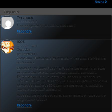
Nezha
7 réponses
Tyrannias
23 octobre 2015
Très bon guide qui en aidera plus d’un !
Répondre
IKOS
23 octobre 2015
C’est clair!
petite erreur :
2ème Duo : Fort contre les infestés. Mitigé contre le Néant et
les Grineers.
Corrosion : mélange Poison et Foudre. Les ennemis affectés
se voient ôter 25% de leur armure actuelle, cumulable.
Extrêmement efficace contre les Grineers, le Néant et les
Infestés. Faible contre les Corpus. L’aura Projection Corrosive
permet de réduire de 30% l’armure des ennemis, additif au
lieu de multiplicatif comme ici.
mitigé sur les grineers et apres extremement efficace contre
les grineers? heuuu?
Répondre