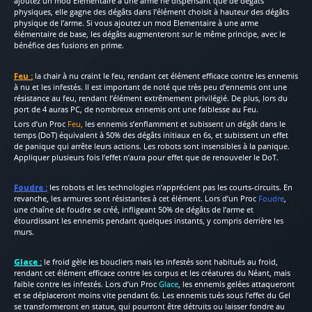
ajoutez un mod Elementaire à une arme ne dispensant que de dégâts
physiques, elle gagne des dégâts dans l’élément choisit à hauteur des dégâts
physique de l’arme. Si vous ajoutez un mod Elementaire à une arme
élémentaire de base, les dégâts augmenteront sur le même principe, avec le
bénéfice des fusions en prime.
Feu :
la chair à nu craint le feu, rendant cet élément efficace contre les ennemis
à nu et les infestés. Il est important de noté que très peu d’ennemis ont une
résistance au feu, rendant l’élément extrêmement privilégié. De plus, lors du
port de 4 auras PC, de nombreux ennemis ont une faiblesse au Feu.
Lors d’un Proc
Feu,
les ennemis s’enflamment et subissent un dégât dans le
temps (DoT) équivalent à 50% des dégâts initiaux en 6s, et subissent un effet
de panique qui arrête leurs actions. Les robots sont insensibles à la panique.
Appliquer plusieurs fois l’effet n’aura pour effet que de renouveler le DoT.
Foudre :
les robots et les technologies n’apprécient pas les courts-circuits. En
revanche, les armures sont résistantes à cet élément. Lors d’un Proc
Foudre
,
une chaîne de foudre se créé, infligeant 50% de dégâts de l’arme et
étourdissant les ennemis pendant quelques instants, y compris derrière les
murs.
Glace :
le froid gèle les boucliers mais les infestés sont habitués au froid,
rendant cet élément efficace contre les corpus et les créatures du Néant, mais
faible contre les infestés. Lors d’un Proc
Glace
, les ennemis gelées attaqueront
et se déplaceront moins vite pendant 6s. Les ennemis tués sous l’effet du Gel
se transformeront en statue, qui pourront être détruits ou laisser fondre au