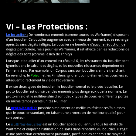
VI – Les Protections :
Le bouclier
:
De nombreux ennemis (comme toutes les Warframes) disposent
d’un bouclier. Ce bouclier augmente avec le niveau de l’ennemi, et se recharge
après 3s sans dégâts infligés. Le bouclier ne bénéficie
d’aucune réduction de
dégâts
particulière, mais pour les Warframes, il est affecté par les réductions de
dégâts des sorts (comme le lien de Trinity).
Lorsque le bouclier d’un ennemi est réduit à 0, les résistances du bouclier sont
ignorés dans le calcul des dégâts, et les nouvelles résistances dépendent de
l’ennemi à nu. Par exemple, un Corpus sans son bouclier craint le tranchant.
En revanche, le
Poison
et les Finishers ignorent complètement les boucliers et
attaquent directement la vie de l’adversaire.
Il existe deux types de bouclier : le bouclier normal et le proto-bouclier. Le
proto-bouclier est utilisé par des ennemis plus dangereux que la normale. Le
proto-shield et le nullifier-shield sont deux types de bouclier différents portés
en même temps par les unités Nullifier.
Le
proto-bouclier
possède simplement de meilleurs résistances/faiblesses
que le bouclier standard, en faisant une protection de meilleur qualité pour
son porteur.
Le
nullifier-bouclier
est un bouclier spécial qui annule tous les effets de
Warframe et empêche l’utilisation de sorts dans l’enceinte du bouclier. Il s’agit
d’une protection extrêmement puissante, porté par les ennemis de moyen à