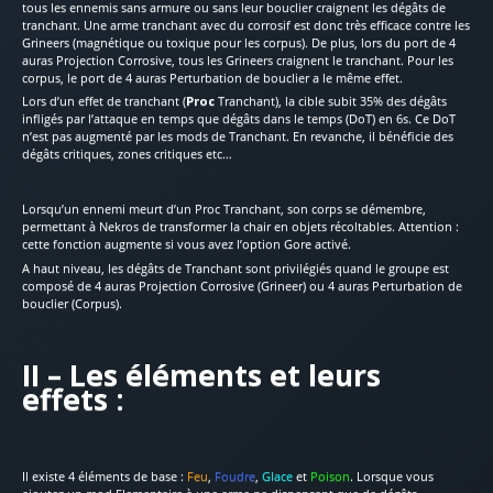
tous les ennemis sans armure ou sans leur bouclier craignent les dégâts de
tranchant. Une arme tranchant avec du corrosif est donc très efficace contre les
Grineers (magnétique ou toxique pour les corpus). De plus, lors du port de 4
auras Projection Corrosive, tous les Grineers craignent le tranchant. Pour les
corpus, le port de 4 auras Perturbation de bouclier a le même effet.
Lors d’un effet de tranchant (
Proc
Tranchant), la cible subit 35% des dégâts
infligés par l’attaque en temps que dégâts dans le temps (DoT) en 6s. Ce DoT
n’est pas augmenté par les mods de Tranchant. En revanche, il bénéficie des
dégâts critiques, zones critiques etc…
Lorsqu’un ennemi meurt d’un Proc Tranchant, son corps se démembre,
permettant à Nekros de transformer la chair en objets récoltables. Attention :
cette fonction augmente si vous avez l’option Gore activé.
A haut niveau, les dégâts de Tranchant sont privilégiés quand le groupe est
composé de 4 auras Projection Corrosive (Grineer) ou 4 auras Perturbation de
bouclier (Corpus).
II – Les éléments et leurs
effets :
Il existe 4 éléments de base :
Feu
,
Foudre
,
Glace
et
Poison
. Lorsque vous