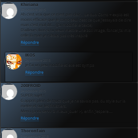
Khiriana
23 octobre 2015
Ah c’est vrai que ce n’est pas clair… Le duo Corro + explo est
moins efficace que le corro seul c’est ce que j’essayais de dire
mais c’est mal dit… (j’ai modifié le texte)
D’ailleurs Ikos si tu veux mettre une zoli image, fonce! J’ai mis
celle là mais je n’étais pas très inspiré
Répondre
IKOS
24 octobre 2015
je l’ai un peu modifié et elle est sympa
Répondre
200FROID
24 octobre 2015
SUPER sujet !
G appris plein de trucs que je ne savais pas. du style sur la
melée et sur les finishers.
Merci ça va servir à mieux jouer :-), enfin j’espere….
Répondre
Thoronfain
5 septembre 2018