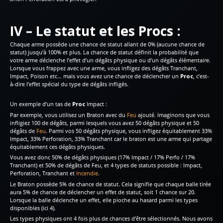
IV – Le statut et les Procs :
Chaque arme possède une chance de statut allant de 0% (aucune chance de
statut) jusqu’à 100% et plus. La chance de statut définit la probabilité que
votre arme déclenche l’effet d’un dégâts physique ou d’un dégâts élémentaire.
Lorsque vous frappez avec une arme, vous infligez des dégâts Tranchant,
Impact, Poison etc… mais vous avez une chance de déclencher un
Proc
, c’est-
à-dire l’effet spécial du type de dégâts infligés.
Un exemple d’un tas de
Proc
Impact :
Par exemple, vous utilisez un Braton avec du
Feu
ajouté. Imaginons que vous
infligiez 100 de dégâts, parmi lesquels vous avez 50 dégâts physique et 50
dégâts de
Feu
. Parmi vos 50 dégâts physique, vous infligez équitablement 33%
Impact, 33% Perforation, 33% Tranchant car le braton est une arme qui partage
équitablement ces dégâts physiques.
Vous avez donc 50% de dégâts physiques (17% Impact / 17% Perfo / 17%
Tranchant) et 50% de dégâts de Feu, et 4 types de statuts possible : Impact,
Perforation, Tranchant et
Incendie
.
Le Braton possède 5% de chance de statut. Cela signifie que chaque balle tirée
aura 5% de chance de déclencher un effet de statut, soit 1 chance sur 20.
Lorsque la balle déclenche un effet, elle pioche au hasard parmi les types
disponibles (ici 4).
Les types physiques ont 4 fois plus de chances d’être sélectionnés. Nous avons