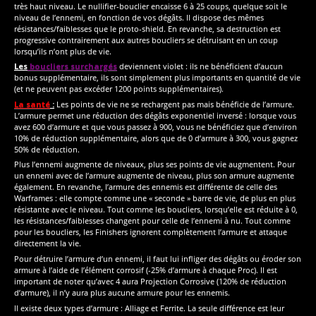
très haut niveau. Le nullifier-bouclier encaisse 6 à 25 coups, quelque soit le
niveau de l’ennemi, en fonction de vos dégâts. Il dispose des mêmes
résistances/faiblesses que le proto-shield. En revanche, sa destruction est
progressive contrairement aux autres boucliers se détruisant en un coup
lorsqu’ils n’ont plus de vie.
Les
boucliers surchargés
deviennent violet : ils ne bénéficient d’aucun
bonus supplémentaire, ils sont simplement plus importants en quantité de vie
(et ne peuvent pas excéder 1200 points supplémentaires).
La santé
:
Les points de vie ne se rechargent pas mais bénéficie de l’armure.
L’armure permet une réduction des dégâts exponentiel inversé : lorsque vous
avez 600 d’armure et que vous passez à 900, vous ne bénéficiez que d’environ
10% de réduction supplémentaire, alors que de 0 d’armure à 300, vous gagnez
50% de réduction.
Plus l’ennemi augmente de niveaux, plus ses points de vie augmentent. Pour
un ennemi avec de l’armure augmente de niveau, plus son armure augmente
également. En revanche, l’armure des ennemis est différente de celle des
Warframes : elle compte comme une « seconde » barre de vie, de plus en plus
résistante avec le niveau. Tout comme les boucliers, lorsqu’elle est réduite à 0,
les résistances/faiblesses changent pour celle de l’ennemi à nu. Tout comme
pour les boucliers, les Finishers ignorent complètement l’armure et attaque
directement la vie.
Pour détruire l’armure d’un ennemi, il faut lui infliger des dégâts ou éroder son
armure à l’aide de l’élément corrosif (-25% d’armure à chaque Proc). Il est
important de noter qu’avec 4 aura Projection Corrosive (120% de réduction
d’armure), il n’y aura plus aucune armure pour les ennemis.
Il existe deux types d’armure : Alliage et Ferrite. La seule différence est leur