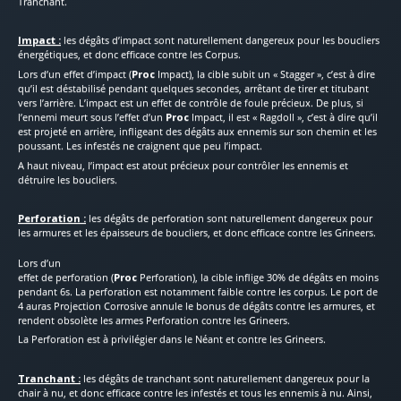
Tranchant.
Impact :
les dégâts d’impact sont naturellement dangereux pour les boucliers
énergétiques, et donc efficace contre les Corpus.
Lors d’un effet d’impact (
Proc
Impact), la cible subit un « Stagger », c’est à dire
qu’il est déstabilisé pendant quelques secondes, arrêtant de tirer et titubant
vers l’arrière. L’impact est un effet de contrôle de foule précieux. De plus, si
l’ennemi meurt sous l’effet d’un
Proc
Impact, il est « Ragdoll », c’est à dire qu’il
est projeté en arrière, infligeant des dégâts aux ennemis sur son chemin et les
poussant. Les infestés ne craignent que peu l’impact.
A haut niveau, l’impact est atout précieux pour contrôler les ennemis et
détruire les boucliers.
Perforation :
les dégâts de perforation sont naturellement dangereux pour
les armures et les épaisseurs de boucliers, et donc efficace contre les Grineers.
Lors d’un
effet de perforation (
Proc
Perforation), la cible inflige 30% de dégâts en moins
pendant 6s. La perforation est notamment faible contre les corpus. Le port de
4 auras Projection Corrosive annule le bonus de dégâts contre les armures, et
rendent obsolète les armes Perforation contre les Grineers.
La Perforation est à privilégier dans le Néant et contre les Grineers.
Tranchant :
les dégâts de tranchant sont naturellement dangereux pour la
chair à nu, et donc efficace contre les infestés et tous les ennemis à nu. Ainsi,