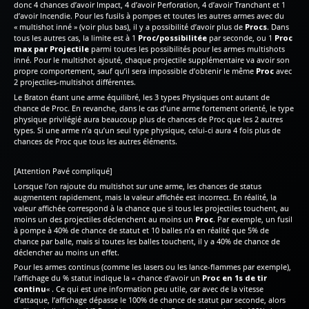
donc 4 chances d’avoir Impact, 4 d’avoir Perforation, 4 d’avoir Tranchant et 1
d’avoir Incendie. Pour les fusils à pompes et toutes les autres armes avec du
« multishot inné » (voir plus bas), il y a possibilité d’avoir plus de
Procs
. Dans
tous les autres cas, la limite est à 1
Proc/possibilitée
par seconde, ou 1
Proc
max par Projectile
parmi toutes les possibilités pour les armes multishots
inné. Pour le multishot ajouté, chaque projectile supplémentaire va avoir son
propre comportement, sauf qu’il sera impossible d’obtenir le même
Proc
avec
2 projectiles-multishot différentes.
Le Braton étant une arme équilibré, les 3 types Physiques ont autant de
chance de Proc. En revanche, dans le cas d’une arme fortement orienté, le type
physique privilégié aura beaucoup plus de chances de Proc que les 2 autres
types. Si une arme n’a qu’un seul type physique, celui-ci aura 4 fois plus de
chances de Proc que tous les autres éléments.
[Attention Pavé compliqué]
Lorsque l’on rajoute du multishot sur une arme, les chances de status
augmentent rapidement, mais la valeur affichée est incorrect. En réalité, la
valeur affichée correspond à la chance que si tous les projectiles touchent, au
moins un des projectiles déclenchent au moins un
Proc
. Par exemple, un fusil
à pompe à 40% de chance de statut et 10 balles n’a en réalité que 5% de
chance par balle, mais si toutes les balles touchent, il y a 40% de chance de
déclencher au moins un effet.
Pour les armes continus (comme les lasers ou les lance-flammes par exemple),
l’affichage du % statut indique la « chance d’avoir un
Proc en 1s de tir
continu
« . Ce qui est une information peu utile, car avec de la vitesse
d’attaque, l’affichage dépasse le 100% de chance de statut par seconde, alors