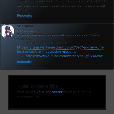
cliquez sur « Regarder sur Youtube », vous aurez aussi accès
aux descriptions des videos, où l’auteur donne les endroits
possibles.
Répondre
Sunniyva
5 octobre 2017
Il y a eu quelques changements par rapport aux vidéos
youtube.
1-3, 1-4, 3-4 pour les localisations :
https://forums.warframe.com/topic/675967-all-new-kuria-
locationsbefore-in-deception-missions/
13-3 :
https://www.youtube.com/watch?v=XPgfU7xXAxw
Répondre
Laisser un commentaire
Vous devez
vous connecter
pour publier un
commentaire.