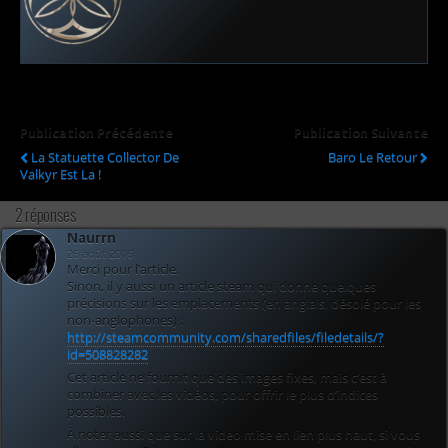
Publication Précédente
Publication Suivante
La Statuette Collector De
Baro Le Retour
Valkyr Est La !
2 réponses
Naurrn
26 août 2016
Merci pour l’article.
Sinon, il y aussi un article steam qui donne quelques
précisions sur les emplacements (en anglais, désolé pour les
non-anglophones) :
http://steamcommunity.com/sharedfiles/filedetails/?
id=508828282
Cet article ne fournit que des images fixes, mais c’est à
combiner avec les vidéos, pour offrir le plus d’indices
possibles.
À noter aussi que sur la video mise en lien plus haut, si vous