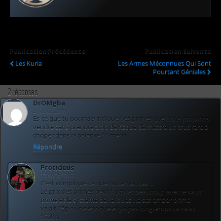
Publication Précédente
Publication Suivante
Les Kuria
Les Armes Méconnues Qui Sont
Pourtant Géniales
2 réponses
DrOMgba
27 août 2016
Es-ce que tu pourrais indiquer les primes que nous pouvons
vendre sans prendre trop de risque de mettre un truc rare à
choper dans la balance ^^ merci
Répondre
Protideus
27 août 2016
C’est compliqué ce que tu demandes …
Le prix des primes peut fluctuer beaucoup avec le vault
prime et le systeme de reliques : le set ember prime
valait 15p à une époque et ya pas longtemps ca valait
1500p.