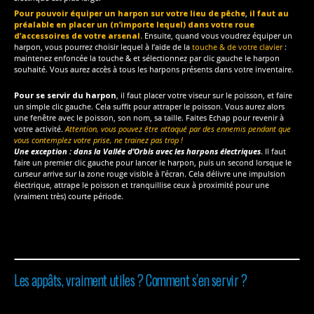
Pour pouvoir équiper un harpon sur votre lieu de pêche
,
il faut au
préalable en placer un (n’importe lequel) dans votre roue
d’accessoires de votre arsenal.
Ensuite, quand vous voudrez équiper un
harpon, vous pourrez choisir lequel à l’aide de la
touche & de votre clavier
:
maintenez enfoncée la touche & et sélectionnez par clic gauche le harpon
souhaité. Vous aurez accès à tous les harpons présents dans votre inventaire.
Pour se servir du harpon
, il faut placer votre viseur sur le poisson, et faire
un simple clic gauche. Cela suffit pour attraper le poisson. Vous aurez alors
une fenêtre avec le poisson, son nom, sa taille. Faites Echap pour revenir à
votre activité.
Attention, vous pouvez être attaqué par des ennemis pendant que
vous contemplez votre prise, ne trainez pas trop !
Une exception : dans la Vallée d’Orbis avec les harpons électriques
. Il faut
faire un premier clic gauche pour lancer le harpon, puis un second lorsque le
curseur arrive sur la zone rouge visible à l’écran. Cela délivre une impulsion
électrique, attrape le poisson et tranquillise ceux à proximité pour une
(vraiment très) courte période.
Les appâts, vraiment utiles ? Comment s’en servir ?