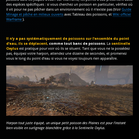
des espèces spécifiques : si vous cherchez un poisson en particulier, vérifiez où
il vit pour ne pas pêcher dans un environnement où il n’existe pas (Voir
Guide
Minage et pêche en milieux ouverts
avec Tableau des poissons, et
Wiki officiel
Warframe
).
Il n’y a pas systématiquement de poissons sur l’ensemble du point
d’eau, ils se déplacent,
comme tout banc de poissons.
La
sentinelle
Oxylus
est pratique pour voir où ils se situent. Tant que vous ne la possédez
pas, équipez votre harpon, attendez une dizaine de secondes, et promenez
vous le long du point d’eau si vous ne voyez toujours rien apparaître.
Harpon tout juste équipé, un unique petit poisson des Plaines est pour l’instant
bien visible en surlignage blanchâtre grâce à la Sentinelle Oxylus.