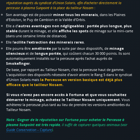
réputation auprès du syndicat d’Union Solaris, afin d’acheter directement la
perceuse à plasma Sunpoint à la place du tailleur Nosam
:
Son avantage est de pouvoir
miner tous les minerais
, dans les Plaines
d’Eidolon, le Puy de Cambion et la Vallée d’Orbis.
Elle a d’
autres avantages non négligeables
:
portée plus longue
,
plus
stable
durant le minage, et elle
affiche les spots
de minage sur la mini-carte
(dans une certaine limite de distance).
Elle f
acilite l’extraction des minerais rares
.
Elle pourra être
améliorée
par la suite par deux dispositifs, de
minage
silencieux
et de
longue portée
, qui coûtent chacun 30 000 points. Ils sont
automatiquement installés sur la perceuse après l’achat auprès de
Smokefinger
.
De base, par rapport au Tailleur Nosam, c’est la perceuse haut de gamme.
L’acquisition des dispositifs nécessite d’avoir atteint le Rang 5 dans le syndicat
d’Union Solaris mais
la Perceuse en version basique est déjà plus
efficace que le tailleur Nosam.
Si vous n’avez pas encore accès à Fortuna et que vous souhaitez
démarrer le minage, achetez le Tailleur Nosam uniquement
. Vous
achèterez la perceuse plus tard au lieu de prendre les versions améliorées du
Tailleur Nosam.
Note : Gagner de la réputation sur Fortuna pour acheter la Perceuse à
plasma Sunpoint est très rapide
, il suffit de capturer quelques animaux (voir
Guide Conservation – Capture
).