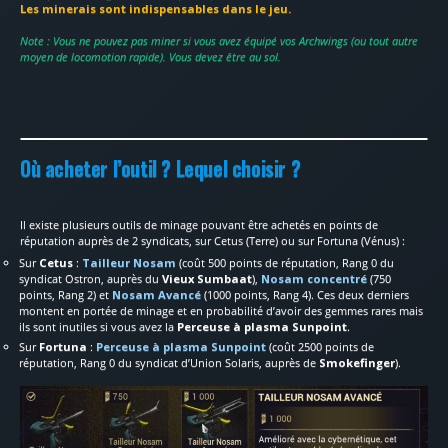
Les minerais sont indispensables dans le jeu.
Note : Vous ne pouvez pas miner si vous avez équipé vos Archwings (ou tout autre
moyen de locomotion rapide). Vous devez être au sol.
Où acheter l’outil ? Lequel choisir ?
Il existe plusieurs outils de minage pouvant être achetés en points de
réputation auprès de 2 syndicats, sur Cetus (Terre) ou sur Fortuna (Vénus) :
Sur
Cetus
:
Tailleur Nosam
(coût 500 points de réputation, Rang 0 du
syndicat Ostron, auprès du
Vieux Sumbaat
),
Nosam concentré
(750
points, Rang 2) et
Nosam Avancé
(1000 points, Rang 4). Ces deux derniers
montent en portée de minage et en probabilité d’avoir des gemmes rares mais
ils sont inutiles si vous avez la
Perceuse à plasma Sunpoint
.
Sur
Fortuna
:
Perceuse à plasma Sunpoint
(coût 2500 points de
réputation, Rang 0 du syndicat d’Union Solaris, auprès de
Smokefinger
).