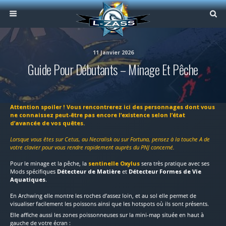
11 Janvier 2026
Guide Pour Débutants – Minage Et Pêche
Attention spoiler ! Vous rencontrerez ici des personnages dont vous
ne connaissez peut-être pas encore l’existence selon l’état
d’avancée de vos quêtes.
Lorsque vous êtes sur Cetus, au Necralisk ou sur Fortuna, pensez à la touche A de
votre clavier pour vous rendre rapidement auprès du PNJ concerné.
Pour le minage et la pêche, la
sentinelle Oxylus
sera très pratique avec ses
Mods spécifiques
Détecteur de Matière
et
Détecteur Formes de Vie
Aquatiques
.
En Archwing elle montre les roches d’assez loin, et au sol elle permet de
visualiser facilement les poissons ainsi que les hotspots où ils sont présents.
Elle affiche aussi les zones poissonneuses sur la mini-map située en haut à
gauche de votre écran :