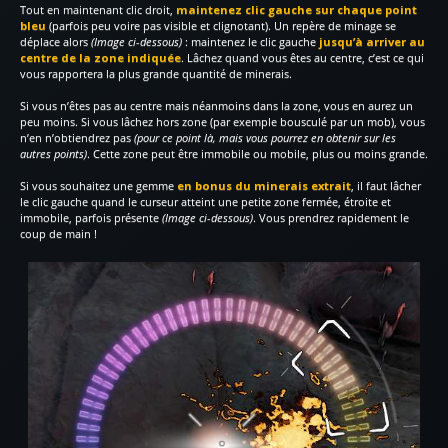
Tout en maintenant clic droit,
maintenez clic gauche sur chaque point
bleu
(parfois peu voire pas visible et clignotant). Un repère de minage se
déplace alors
(Image ci-dessous)
: maintenez le clic gauche
jusqu’à arriver au
centre de la zone indiquée
. Lâchez quand vous êtes au centre, c’est ce qui
vous rapportera la plus grande quantité de minerais.
Si vous n’êtes pas au centre mais néanmoins dans la zone, vous en aurez un
peu moins. Si vous lâchez hors zone (par exemple bousculé par un mob), vous
n’en n’obtiendrez pas
(pour ce point là, mais vous pourrez en obtenir sur les
autres points)
. Cette zone peut être immobile ou mobile, plus ou moins grande.
Si vous souhaitez une gemme
en bonus du minerais extrait
, il faut lâcher
le clic gauche quand le curseur atteint une petite zone fermée, étroite et
immobile, parfois présente
(Image ci-dessous)
. Vous prendrez rapidement le
coup de main !