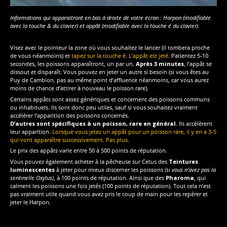
Informations qui apparaitront en bas à droite de votre écran : Harpon (modifiable
avec la touche & du clavier) et appât (modifiable avec la touche é du clavier).
Visez avec le pointeur la zone où vous souhaitez le lancer (il tombera proche
de vous néanmoins) et
tapez sur la touche é. L’appât est jeté
. Patientez 5-10
secondes, les poissons apparaîtront, un par un.
Après 3 minutes
, l’appât se
dissout et disparaît. Vous pouvez en jeter un autre si besoin (si vous êtes au
Puy de Cambion, pas au même point d’affluence néanmoins, car vous aurez
moins de chance d’attirer à nouveau le poisson rare).
Certains appâts sont assez génériques et concernent des poissons communs
ou inhabituels. Ils sont donc peu utiles, sauf si vous souhaitez vraiment
accélérer l’apparition des poissons concernés.
D’autres sont spécifiques à un poisson, rare en général
. Ils accélèrent
leur apparition.
Lorsque vous jetez un appât pour un poisson rare, il y en a 3-5
qui vont apparaître successivement. Pas plus.
Le prix des appâts varie entre 50 à 500 points de réputation.
Vous pouvez également acheter à la pêcheuse sur Cetus des
Teintures
luminescentes
à jeter pour mieux discerner les poissons
(si vous n’avez pas la
sentinelle Oxylus)
, à 100 points de réputation. Ainsi que des
Pharoma
, qui
calment les poissons une fois jetés (100 points de réputation). Tout cela n’est
pas vraiment utile quand vous avez pris le coup de main pour les repérer et
jeter le Harpon.