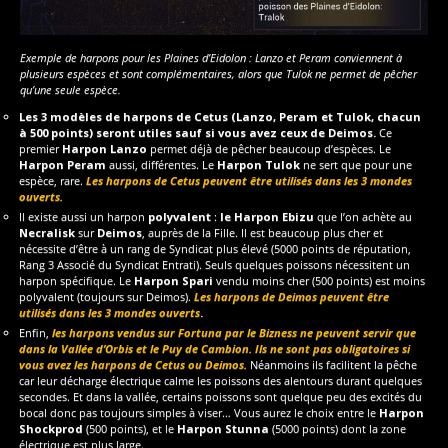
Exemple de harpons pour les Plaines d’Eidolon : Lanzo et Peram conviennent à
plusieurs espèces et sont complémentaires, alors que Tulok ne permet de pêcher
qu’une seule espèce.
Les 3 modèles de harpons de Cetus (Lanzo, Peram et Tulok, chacun
à 500 points) seront utiles sauf si vous avez ceux de Deimos.
Ce
premier
Harpon Lanzo
permet déjà de pêcher beaucoup d’espèces. Le
Harpon Peram
aussi, différentes. Le
Harpon Tulok
ne sert que pour une
espèce, rare.
Les harpons de Cetus peuvent être utilisés dans les 3 mondes
ouverts.
Il existe aussi un harpon
polyvalent
:
le Harpon Ebizu
que l’on achète au
Necralisk
sur
Deimos
, auprès de la Fille. Il est beaucoup plus cher et
nécessite d’être à un rang de Syndicat plus élevé (5000 points de réputation,
Rang 3 Associé du Syndicat Entrati). Seuls quelques poissons nécessitent un
harpon spécifique. Le
Harpon Spari
vendu moins cher (500 points) est moins
polyvalent (toujours sur Deimos).
Les harpons de Deimos peuvent être
utilisés dans les 3 mondes ouverts
.
Enfin,
les harpons vendus sur Fortuna par le Bizness ne peuvent servir que
dans la Vallée d’Orbis et le Puy de Cambion.
Ils ne sont pas obligatoires si
vous avez les harpons de Cetus ou Deimos.
Néanmoins ils facilitent la pêche
car leur décharge électrique calme les poissons des alentours durant quelques
secondes. Et dans la vallée, certains poissons sont quelque peu des excités du
bocal donc pas toujours simples à viser… Vous aurez le choix entre le
Harpon
Shockprod
(500 points), et le
Harpon Stunna
(5000 points) dont la zone
électrique est plus large.