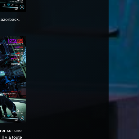
Razorback.
irer sur une
 Il y a toute