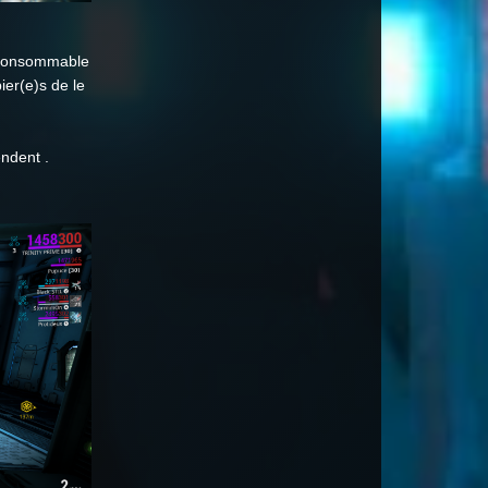
 consommable
er(e)s de le
endent .