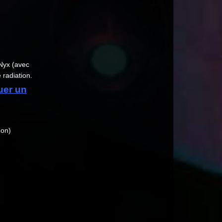
 Nyx (avec
 radiation.
uer un
non)