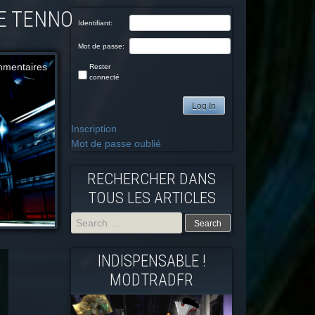
E TENNO
Identifiant:
Mot de passe:
mmentaires
Rester
connecté
Log In
Inscription
Mot de passe oublié
RECHERCHER DANS
TOUS LES ARTICLES
Search
INDISPENSABLE !
for:
MODTRADFR