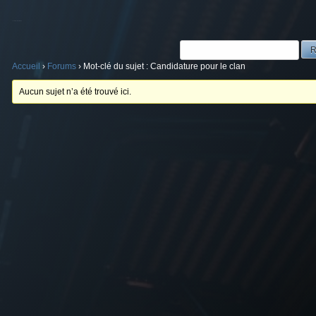
Mot-clé du sujet : Candidature pour le clan
Accueil
›
Forums
›
Mot-clé du sujet : Candidature pour le clan
Aucun sujet n’a été trouvé ici.