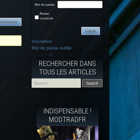
Mot de passe:
Rester
connecté
Log In
Inscription
Mot de passe oublié
RECHERCHER DANS
TOUS LES ARTICLES
Search
for:
INDISPENSABLE !
MODTRADFR