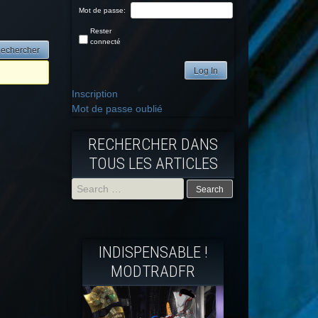
Mot de passe:
Rester
connecté
Log In
Inscription
Mot de passe oublié
RECHERCHER DANS
TOUS LES ARTICLES
Search
for:
INDISPENSABLE !
MODTRADFR