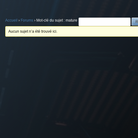
Mot-clé du sujet : mature
Accueil
›
Forums
›
Mot-clé du sujet : mature
Aucun sujet n’a été trouvé ici.