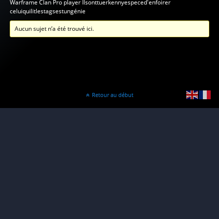
Warframe Clan Pro player Ilsonttuerkennyespeced'enfoirer
celuiquilitlestagsestungénie
Aucun sujet n’a été trouvé ici.
Retour au début