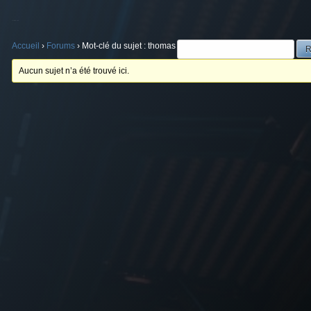
Mot-clé du sujet : thomas
Accueil
›
Forums
›
Mot-clé du sujet : thomas
Aucun sujet n’a été trouvé ici.