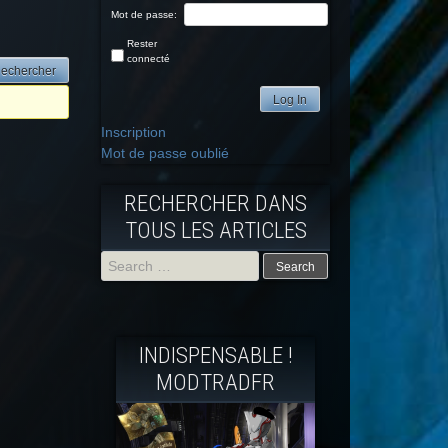
Mot de passe:
Rester
connecté
Log In
Inscription
Mot de passe oublié
RECHERCHER DANS
TOUS LES ARTICLES
Search
for:
INDISPENSABLE !
MODTRADFR