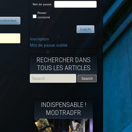
Mot de passe:
Rester
connecté
Log In
Inscription
Mot de passe oublié
RECHERCHER DANS
TOUS LES ARTICLES
Search
for:
INDISPENSABLE !
MODTRADFR