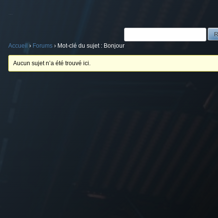
Mot-clé du sujet : Bonjour
Accueil
›
Forums
›
Mot-clé du sujet : Bonjour
Aucun sujet n’a été trouvé ici.