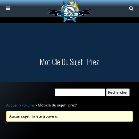
Mot-Clé Du Sujet : Prez'
Accueil
›
Forums
›
Mot-clé du sujet : prez'
Aucun sujet n’a été trouvé ici.