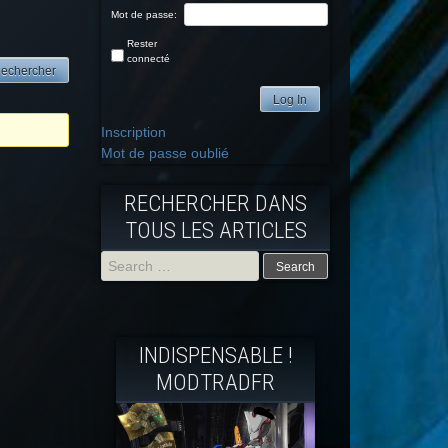
Mot de passe:
Rester
connecté
Log In
Inscription
Mot de passe oublié
RECHERCHER DANS
TOUS LES ARTICLES
Search
for:
INDISPENSABLE !
MODTRADFR