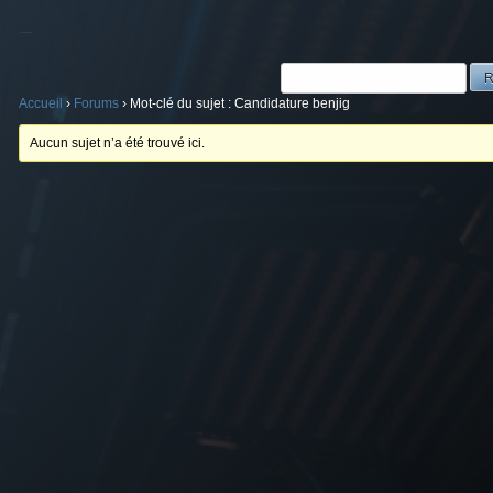
Mot-clé du sujet : Candidature benjig
Accueil
›
Forums
›
Mot-clé du sujet : Candidature benjig
Aucun sujet n’a été trouvé ici.