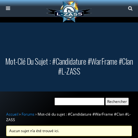
Mot-Clé Du Sujet : #Candidature #WarFrame #Clan
#L-ZASS
Accueil
›
Forums
›
Mot-clé du sujet : #Candidature #WarFrame #Clan #L-
ZASS
Aucun sujet n’a été trouvé ici.