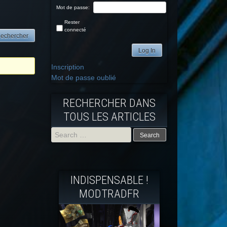
Mot de passe:
Rester
connecté
Log In
Inscription
Mot de passe oublié
RECHERCHER DANS
TOUS LES ARTICLES
Search
for:
INDISPENSABLE !
MODTRADFR