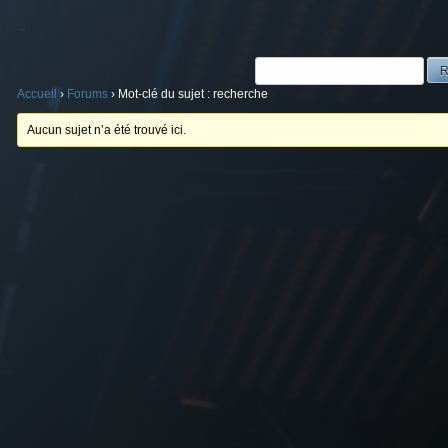
Mot-clé du sujet : recherche
Accueil
›
Forums
›
Mot-clé du sujet : recherche
Aucun sujet n’a été trouvé ici.