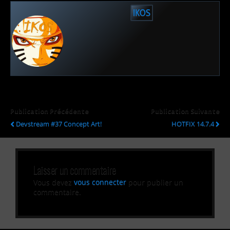
IKOS
Publication Précédente
Publication Suivante
Devstream #37 Concept Art!
HOTFIX 14.7.4
Laisser un commentaire
Vous devez
vous connecter
pour publier un
commentaire.