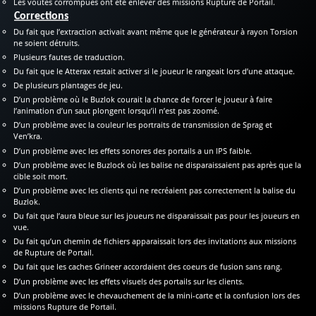
Les voûtes corrompues ont été enlever des missions Rupture de Portail.
Corrections
Du fait que l’extraction activait avant même que le générateur à rayon Torsion
ne soient détruits.
Plusieurs fautes de traduction.
Du fait que le Atterax restait activer si le joueur le rangeait lors d’une attaque.
De plusieurs plantages de jeu.
D’un problème où le Buzlok courait la chance de forcer le joueur à faire
l’animation d’un saut plongent lorsqu’il n’est pas zoomé.
D’un problème avec la couleur les portraits de transmission de Sprag et
Ven’kra.
D’un problème avec les effets sonores des portails a un IPS faible.
D’un problème avec le Buzlock où les balise ne disparaissaient pas après que la
cible soit mort.
D’un problème avec les clients qui ne recréaient pas correctement la balise du
Buzlok.
Du fait que l’aura bleue sur les joueurs ne disparaissait pas pour les joueurs en
vue.
Du fait qu’un chemin de fichiers apparaissait lors des invitations aux missions
de Rupture de Portail.
Du fait que les caches Grineer accordaient des coeurs de fusion sans rang.
D’un problème avec les effets visuels des portails sur les clients.
D’un problème avec le chevauchement de la mini-carte et la confusion lors des
missions Rupture de Portail.