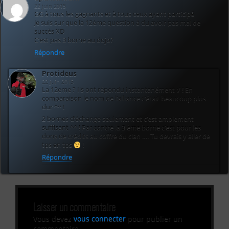
22 juin 2015
GG à tous les gagnants et à tous ceux ayant participé
Je suis sur que la 12ème question à du avoir pas mal de
succès XD
C’est pas 3 borne au dojo?
Répondre
Protideus
22 juin 2015
La 12eme ? Ils ont répondu instantanément :/ ! En
comparaison le nom de l’alliance c’était beaucoup plus
dur ^^ !
2 bornes d’échange seulement et c’est amplement
suffisant ^^ ! Par contre la 3 ème borne c’est pour les
dons de crédits au coffre du clan …. Tu devrais y aller de
tps en tps
!
Répondre
Laisser un commentaire
Vous devez
vous connecter
pour publier un
commentaire.