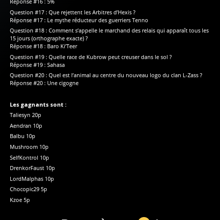
Réponse #16 : 5%
Question #17 : Que rejettent les Arbitres d’Hexis ?
Réponse #17 : Le mythe réducteur des guerriers Tenno
Question #18 : Comment s’appelle le marchand des relais qui apparaît tous les
15 jours (orthographe exacte) ?
Réponse #18 : Baro Ki’Teer
Question #19 : Quelle race de Kubrow peut creuser dans le sol ?
Réponse #19 : Sahasa
Question #20 : Quel est l’animal au centre du nouveau logo du clan L-Zass ?
Réponse #20 : Une cigogne
Les gagnants sont :
Taliesyn 20p
Aendran 10p
Balbu 10p
Mushroom 10p
SelfKontrol 10p
DrenkorFaust 10p
LordMalphas 10p
Chocopic29 5p
Kzoe 5p