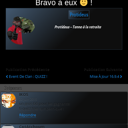
Bravo à eux
!
Protideus
Protideus – Tenno à la retraite
Publication Précédente
Publication Suivante
Event De Clan : QUIZZ !
Mise À Jour 16.9.4
3 réponses
IKOS
22 juin 2015
un gros GG pour les gagnants!
ti quizz tres sympathique !
Répondre
CptAtchoum