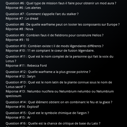
Question #6 : Quel type de mission faut-il faire pour obtenir un mod aura ?
Réponse #6 : Les alertes
Question #7 : Comment s’appelle l’arc du stalker ?
Réponse #7 : Le dread
Question #8 : De quelle warframe peut on looter les composants sur Europe ?
Réponse #8 : Nova
Question #9 : Combien faut-il de fieldrons pour construire Helios ?
Réponse #9 : 10
Question #10 : Combien existe t il de mods légendaires différents ?
Réponse #10 : 11 en comptant le coeur de fusion légendaire.
Question #11 : Quel est le nom complet de la personne qui fait la voix du
Lotus ?
Réponse #11 : Rebecca Ford
Question #12 : Quelle warframe a la plus grosse poitrine ?
Réponse #12 : Saryn
Question #13 : Quel est le nom latin de la plante connue sous le nom de
‘Lotus sacré’ ?
Réponse #13 : Nelumbo nucifera ou Nelumbium nelumbo ou Nelumbium
speciosum
Question #14 : Quel élément obtient on en combinant le feu et la glace ?
Réponse #14 : Explosif
Question #15 : Quel est le symbole chimique de l’argon ?
Réponse #15 : Ar
Question #16 : Quelle est la chance de critique de base du Lato ?