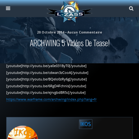
20 Octobre 2014 • Aucun Commentaire
ARCHWING 5 Vidéos De Tease!
[youtube]http://youtu.be/ya0e031ByT0[/youtube]
[youtube]http://youtu.be/cdwan3zCooA[/youtube]
[youtube]http://youtu.be/BQeIo0zRy6g[/youtube]
[youtube]http://youtu.be/6RgD4Fchnis[/youtube]
[youtube]http://youtu.be/ejrvgbdBR5c[/youtube]
https://www.warframe.com/archwing/index.php?lang=fr
IKOS