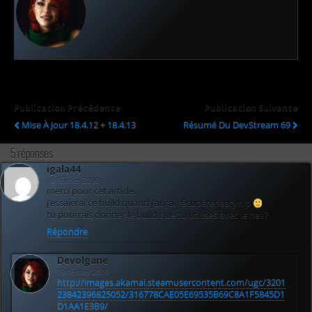
Publication Précédente
Publication Suivante
Mise À Jour 18.4.12 + 18.4.13
Résumé Du DevStream 69
5 réponses
igala44
19 février 2016
merci pour cet article.
j’essaierai ce build quand j’aurai récupérer saryn p
tu pourrais donner le build que tu utilises avec le hek?
Répondre
Devolgane
19 février 2016
http://images.akamai.steamusercontent.com/ugc/3201
23842396825052/316778CAE05E69535B69C8A1F5845D1
D1AA1E3B9/