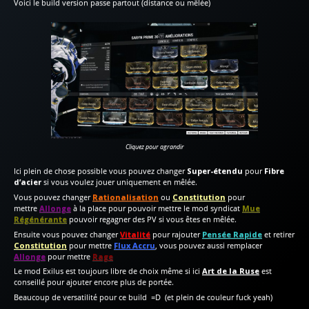
Voici le build version passe partout (distance ou mêlée)
Cliquez pour agrandir
Ici plein de chose possible vous pouvez changer
Super-étendu
pour
Fibre
d’acier
si vous voulez jouer uniquement en mêlée.
Vous pouvez changer
Rationalisation
ou
Constitution
pour
mettre
Allonge
à la place pour pouvoir mettre le mod syndicat
Mue
Régénérante
pouvoir regagner des PV si vous êtes en mêlée.
Ensuite vous pouvez changer
Vitalité
pour rajouter
Pensée Rapide
et retirer
Constitution
pour mettre
Flux Accru
, vous pouvez aussi remplacer
Allonge
pour mettre
Rage
Le mod Exilus est toujours libre de choix même si ici
Art de la Ruse
est
conseillé pour ajouter encore plus de portée.
Beaucoup de versatilité pour ce build =D (et plein de couleur fuck yeah)