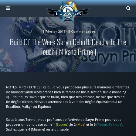
18 Février 2016 • 5 Commentaires
Build Of The Week Saryn Debuff, Deadly To The
Touch ( Nikana Prime )
NOTES IMPORTANTES : ce build vous proposera plusieurs manières différentes
de modder Saryn alors prenez bien le temps de lire la section sur le modding
=). Il faut aussi savoir que ce build, bien que très efficace, ne fait que très peu
de dégâts directs. Ne vous attendez pas à voir des dégâts équivalents à un
Excalibur, Valkyr ou Equinox
Salut à tous Tenno , nous profitons de l’arrivée de Saryn Prime pour vous
proposer un build basé sur le 1 (
Spores
) ,le 2 (
Mue
) et le 3 (
Revers Toxique
),
Sachez que le 4 (Miasme) reste utilisable .