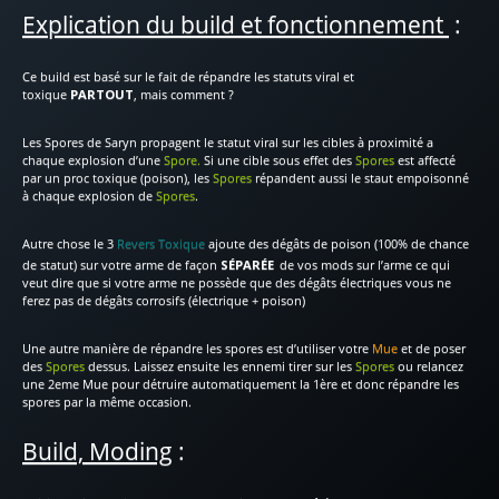
Explication du build et fonctionnement
:
Ce build est basé sur le fait de répandre les statuts viral et
toxique
PARTOUT
,
mais comment ?
Les Spores de Saryn propagent le statut viral sur les cibles à proximité a
chaque explosion d’une
Spore.
Si une cible sous effet des
Spores
est affecté
par un proc toxique (poison), les
Spores
répandent aussi le staut empoisonné
à chaque explosion de
Spores
.
Autre chose le 3
Revers Toxique
ajoute des dégâts de poison (100% de chance
de statut) sur votre arme de façon
SÉPARÉE
de vos mods sur l’arme ce qui
veut dire que si votre arme ne possède que des dégâts électriques vous ne
ferez pas de dégâts corrosifs (électrique + poison)
Une autre manière de répandre les spores est d’utiliser votre
Mue
et de poser
des
Spores
dessus. Laissez ensuite les ennemi tirer sur les
Spores
ou relancez
une 2eme Mue pour détruire automatiquement la 1ère et donc répandre les
spores par la même occasion.
Build, Moding
: