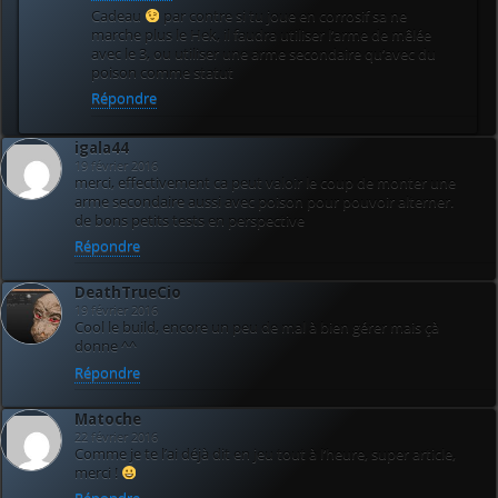
Cadeau
par contre si tu joue en corrosif sa ne
marche plus le Hek, il faudra utiliser l’arme de mêlée
avec le 3, ou utiliser une arme secondaire qu’avec du
poison comme statut
Répondre
igala44
19 février 2016
merci, effectivement ca peut valoir le coup de monter une
arme secondaire aussi avec poison pour pouvoir alterner.
de bons petits tests en perspective
Répondre
DeathTrueCio
19 février 2016
Cool le build, encore un peu de mal à bien gérer mais çà
donne ^^
Répondre
Matoche
22 février 2016
Comme je te l’ai déjà dit en jeu tout à l’heure, super article,
merci !