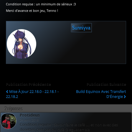
Condition requise : un minimum de sérieux :3
Merci d’avance et bon jeu, Tenno !
Sunniyva
Publication Précédente
Publication Suivante
Mise À Jour 22.18.0 - 22.18.1 -
Build Equinox Avec Transfert
22.18.2
D'Énergie
2 réponses
Protideus
24 avril 2018
Condition requise : Savoir faire le café …. et non avec des
dosettes c’est pas du café :3 #guatemala