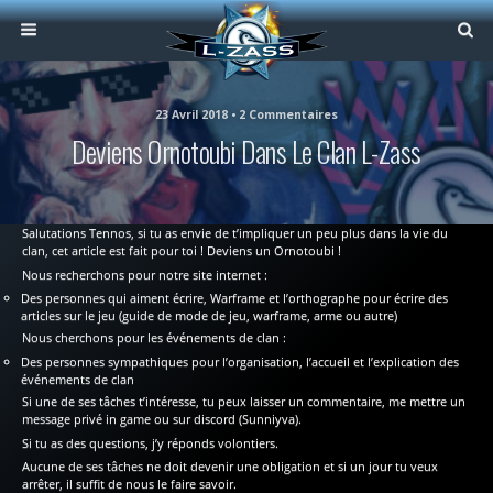
23 Avril 2018 • 2 Commentaires
Deviens Ornotoubi Dans Le Clan L-Zass
Salutations Tennos, si tu as envie de t’impliquer un peu plus dans la vie du
clan, cet article est fait pour toi ! Deviens un Ornotoubi !
Nous recherchons pour notre site internet :
Des personnes qui aiment écrire, Warframe et l’orthographe pour écrire des
articles sur le jeu (guide de mode de jeu, warframe, arme ou autre)
Nous cherchons pour les événements de clan :
Des personnes sympathiques pour l’organisation, l’accueil et l’explication des
événements de clan
Si une de ses tâches t’intéresse, tu peux laisser un commentaire, me mettre un
message privé in game ou sur discord (Sunniyva).
Si tu as des questions, j’y réponds volontiers.
Aucune de ses tâches ne doit devenir une obligation et si un jour tu veux
arrêter, il suffit de nous le faire savoir.