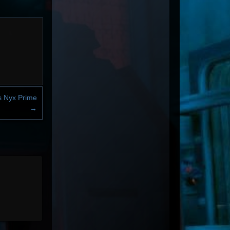
s Nyx Prime
→