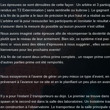
Les épreuves se sont déroulées de cette façon : Un arbitre et 3 partici
rendus en T2 Extermination ( sans sentinelle ou kubrow ). Le gagnant e
à la fin de la partie a le taux de précision le plus haut et a réalisé au mo
L’arbitre est là pour ressusciter les participants et constater le résultat
s’assurer dans la mesure du possible qu’aucun pouvoir n’est utilisé.
Nous avons imaginé cette épreuve afin de récompenser la dextérité d
plutôt que le niveau de leur armement. Bien sûr, ce système n’est pas 
donc si vous avez des idées d’épreuves à nous suggérer , elles seront
bienvenues pour les prochains events!
A la fin de cet event deux orthos prime complets , un reaper prime com
d’autres parties prime ont été remportés.
Nous essayerons à l’avenir de gérer un peu mieux ce type d’event, en
prévenant à l’avance sur ce site et en le planifiant un peu plus en ava
Il y a pour l’instant 2 transporteurs au dojo. Le premier se trouve dans 
spawn et le second est dans la salle des laboratoires. Un troisième tra
en construction à l’observatoire. Le transporteur de la salle principale s