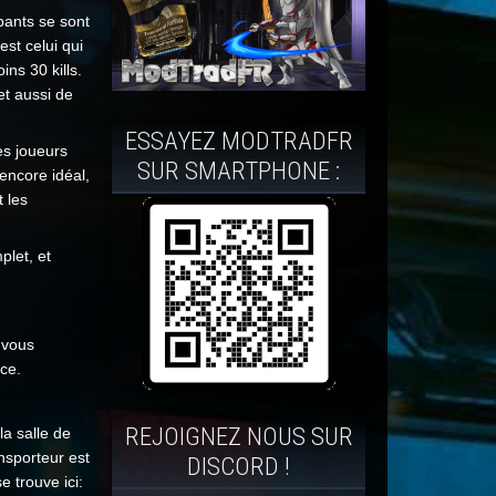
pants se sont
st celui qui
ins 30 kills.
 et aussi de
ESSAYEZ MODTRADFR
es joueurs
SUR SMARTPHONE :
encore idéal,
 les
plet, et
 vous
nce.
REJOIGNEZ NOUS SUR
la salle de
nsporteur est
DISCORD !
e trouve ici: