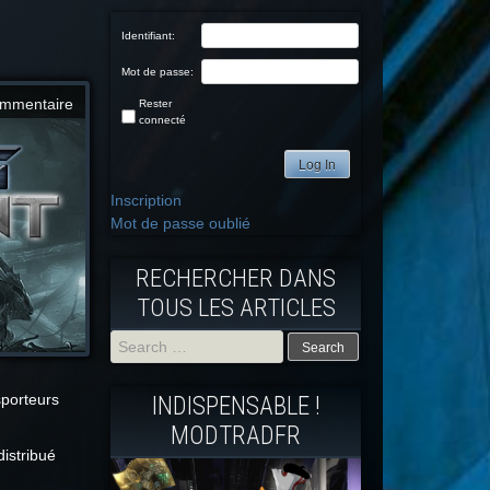
Identifiant:
Mot de passe:
mmentaire
Rester
connecté
Log In
Inscription
Mot de passe oublié
RECHERCHER DANS
TOUS LES ARTICLES
Search
sporteurs
INDISPENSABLE !
for:
MODTRADFR
istribué