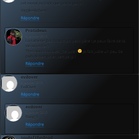
cet event en tant que participant !
VirgileAlighieri !
Répondre
Protideus
6 janvier 2015
La ramène pas trop mon petit père ! Je peux faire de ta
vie un enfer !
‘Pressions sociales’, j’te jure !
Je fais juste un peu de
pub de temps en temps :p !
Répondre
evilover
6 janvier 2015
EvilOver
Répondre
evilover
6 janvier 2015
Rang 3
Répondre
soulofthedead