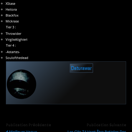
XStase
Heitora
Blackfox
Mickrase
Tier 3 :
Throwider
VirgileAlighieri
Tier 4 :
-Astartes-
Soulofthedead
Daturawar
Publication Précédente
Publication Suivante
Meilleurs Voeux
Les Clés T4 Vont Être Retirées Des