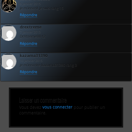
6 janvier 2015
je m’inscrit je suis rang 15
Répondre
drextreme
7 janvier 2015
DrXtreme00 t2
Répondre
kazama31390
10 janvier 2015
je m’inscrire kazama31390 rang 3
Répondre
Laisser un commentaire
Vous devez
vous connecter
pour publier un
commentaire.