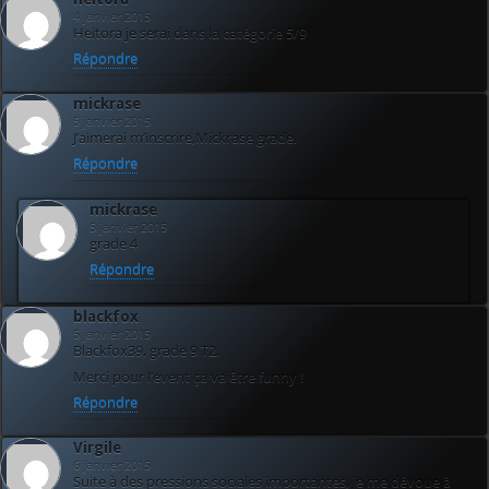
4 janvier 2015
Heitora je serai dans la catégorie 5/9
Répondre
mickrase
5 janvier 2015
J’aimerai m’inscrire,Mickrase grade.
Répondre
mickrase
5 janvier 2015
grade 4
Répondre
blackfox
5 janvier 2015
Blackfox39, grade 9 T2.
Merci pour l’event ça va être funny !
Répondre
Virgile
6 janvier 2015
Suite à des pressions sociales importantes, je me dévoue à