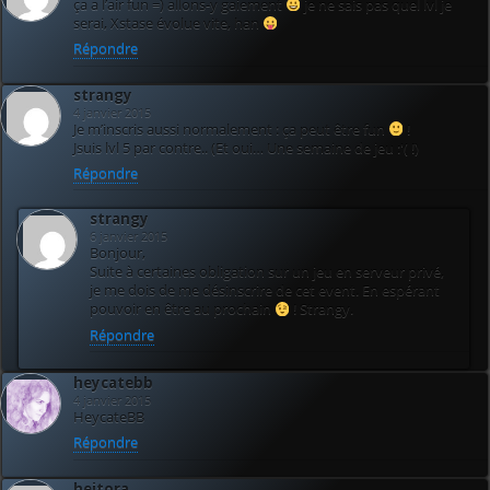
ça a l’air fun =) allons-y gaiement
je ne sais pas quel lvl je
serai, Xstase évolue vite, han
Répondre
strangy
4 janvier 2015
Je m’inscris aussi normalement : ça peut être fun
!
Jsuis lvl 5 par contre.. (Et oui… Une semaine de jeu :'( !)
Répondre
strangy
6 janvier 2015
Bonjour,
Suite à certaines obligation sur un jeu en serveur privé,
je me dois de me désinscrire de cet event. En espérant
pouvoir en être au prochain
! Strangy.
Répondre
heycatebb
4 janvier 2015
HeycateBB
Répondre
heitora