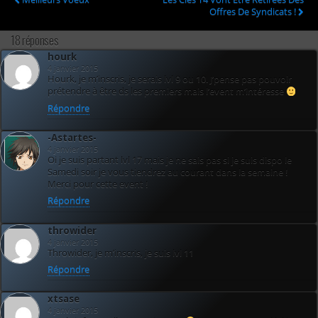
Offres De Syndicats !
18 réponses
hourk
4 janvier 2015
Hourk, je m’inscris, je serais lvl 9 ou 10. J’pense pas pouvoir
prétendre à être ds les premiers mais l’event m’intéresse
Répondre
-Astartes-
4 janvier 2015
Oi je suis partant lvl 17 mais je ne sais pas si je suis dispo le
Samedi soir je vous tiendrez au courant dans la semaine !
Merci pour cette event !
Répondre
throwider
4 janvier 2015
Throwider, je m’inscris, je suis lvl 11
Répondre
xtsase
4 janvier 2015