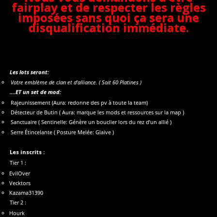
fairplay et de respecter les règles
imposées sans quoi ça sera une
disqualification immédiate.
Les lots seront:
Votre emblème de clan et d’alliance. ( Soit 60 Platines )
….ET un set de mod:
Rajeunissement (Aura: redonne des pv à toute la team)
Détecteur de Butin ( Aura: marque les mods et ressources sur la map )
Sanctuaire ( Sentinelle: Génère un bouclier lors du rez d’un allié )
Serre Étincelante ( Posture Melée: Glaive )
Les inscrits :
Tier 1 :
EvilOver
Vecktors
Kazama31390
Tier 2 :
Hourk