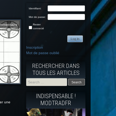
Identifiant:
Mot de passe:
mmentaire
Rester
connecté
Log In
Inscription
Mot de passe oublié
RECHERCHER DANS
TOUS LES ARTICLES
Search
INDISPENSABLE !
for:
MODTRADFR
ner une