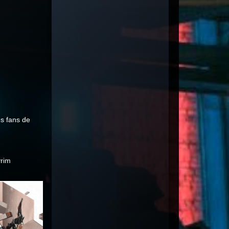
es fans de
yrim