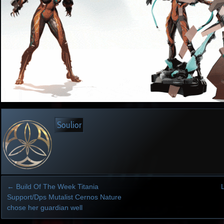
Soulior
←
Build Of The Week Titania
Support/Dps Mutalist Cernos Nature
chose her guardian well
Post
navigation