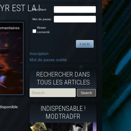
R EST LA !
Identifiant:
Mot de passe:
mmentaires
Rester
connecté
Log In
Inscription
Mot de passe oublié
RECHERCHER DANS
TOUS LES ARTICLES
Search
 disponible
INDISPENSABLE !
for:
MODTRADFR