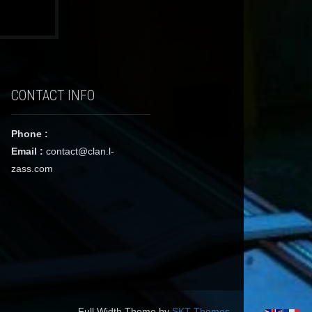
CONTACT INFO
Phone :
Email :
contact@clan.l-
zass.com
Full Width Theme by
SKT Themes