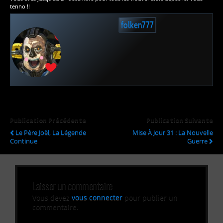
tenno !!
folken777
Publication Précédente
Publication Suivante
Le Père Joël, La Légende
Mise À Jour 31 : La Nouvelle
Continue
Guerre
Laisser un commentaire
Vous devez
vous connecter
pour publier un
commentaire.