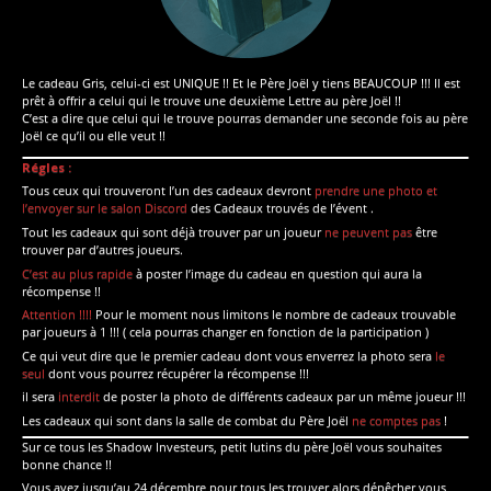
Le cadeau Gris, celui-ci est UNIQUE !! Et le Père Joël y tiens BEAUCOUP !!! Il est
prêt à offrir a celui qui le trouve une deuxième Lettre au père Joël !!
C’est a dire que celui qui le trouve pourras demander une seconde fois au père
Joël ce qu’il ou elle veut !!
Régles :
Tous ceux qui trouveront l’un des cadeaux devront
prendre une photo et
l’envoyer sur le salon Discord
des Cadeaux trouvés de l’évent .
Tout les cadeaux qui sont déjà trouver par un joueur
ne peuvent pas
être
trouver par d’autres joueurs.
C’est au plus rapide
à poster l’image du cadeau en question qui aura la
récompense !!
Attention !!!!
Pour le moment nous limitons le nombre de cadeaux trouvable
par joueurs à 1 !!! ( cela pourras changer en fonction de la participation )
Ce qui veut dire que le premier cadeau dont vous enverrez la photo sera
le
seul
dont vous pourrez récupérer la récompense !!!
il sera
interdit
de poster la photo de différents cadeaux par un même joueur !!!
Les cadeaux qui sont dans la salle de combat du Père Joël
ne comptes pas
!
Sur ce tous les Shadow Investeurs, petit lutins du père Joël vous souhaites
bonne chance !!
Vous avez jusqu’au 24 décembre pour tous les trouver alors dépêcher vous