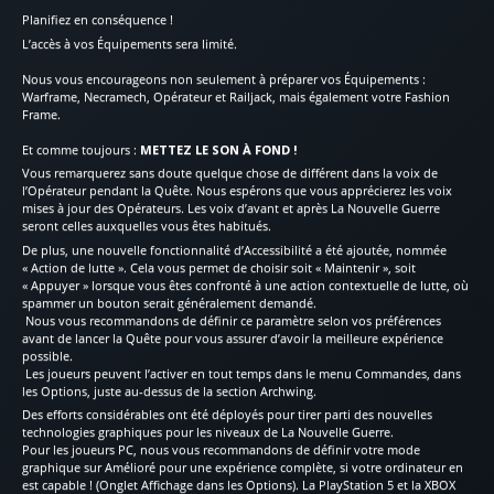
Planifiez en conséquence !
L’accès à vos Équipements sera limité.
Nous vous encourageons non seulement à préparer vos Équipements :
Warframe, Necramech, Opérateur et Railjack, mais également votre Fashion
Frame.
Et comme toujours :
METTEZ LE SON À FOND !
Vous remarquerez sans doute quelque chose de différent dans la voix de
l’Opérateur pendant la Quête. Nous espérons que vous apprécierez les voix
mises à jour des Opérateurs. Les voix d’avant et après La Nouvelle Guerre
seront celles auxquelles vous êtes habitués.
De plus, une nouvelle fonctionnalité d’Accessibilité a été ajoutée, nommée
« Action de lutte ». Cela vous permet de choisir soit « Maintenir », soit
« Appuyer » lorsque vous êtes confronté à une action contextuelle de lutte, où
spammer un bouton serait généralement demandé.
Nous vous recommandons de définir ce paramètre selon vos préférences
avant de lancer la Quête pour vous assurer d’avoir la meilleure expérience
possible.
Les joueurs peuvent l’activer en tout temps dans le menu Commandes, dans
les Options, juste au-dessus de la section Archwing.
Des efforts considérables ont été déployés pour tirer parti des nouvelles
technologies graphiques pour les niveaux de La Nouvelle Guerre.
Pour les joueurs PC, nous vous recommandons de définir votre mode
graphique sur Amélioré pour une expérience complète, si votre ordinateur en
est capable ! (Onglet Affichage dans les Options). La PlayStation 5 et la XBOX