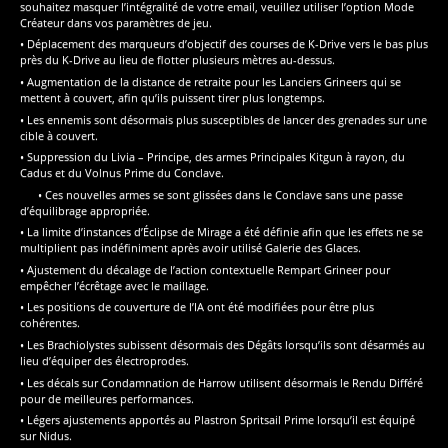
souhaitez masquer l’intégralité de votre email, veuillez utiliser l’option Mode
Créateur dans vos paramètres de jeu.
• Déplacement des marqueurs d’objectif des courses de K-Drive vers le bas plus
près du K-Drive au lieu de flotter plusieurs mètres au-dessus.
• Augmentation de la distance de retraite pour les Lanciers Grineers qui se
mettent à couvert, afin qu’ils puissent tirer plus longtemps.
• Les ennemis sont désormais plus susceptibles de lancer des grenades sur une
cible à couvert.
• Suppression du Livia – Principe, des armes Principales Kitgun à rayon, du
Cadus et du Volnus Prime du Conclave.
• Ces nouvelles armes se sont glissées dans le Conclave sans une passe
d’équilibrage appropriée.
• La limite d’instances d’Éclipse de Mirage a été définie afin que les effets ne se
multiplient pas indéfiniment après avoir utilisé Galerie des Glaces.
• Ajustement du décalage de l’action contextuelle Rempart Grineer pour
empêcher l’écrêtage avec le maillage.
• Les positions de couverture de l’IA ont été modifiées pour être plus
cohérentes.
• Les Brachiolystes subissent désormais des Dégâts lorsqu’ils sont désarmés au
lieu d’équiper des électroprodes.
• Les décals sur Condamnation de Harrow utilisent désormais le Rendu Différé
pour de meilleures performances.
• Légers ajustements apportés au Plastron Spritsail Prime lorsqu’il est équipé
sur Nidus.