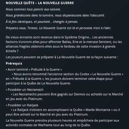
NOUVELLE QUÊTE – LA NOUVELLE GUERRE
Nous sommes tous pareils aux saisons.
Nous grandissons dans la lumière, nous disparaissons dans l’obscurité.
À la fois identiques, et pourtant… changés à jamais.
Préparez-vous, Tennos. La Nouvelle Guerre est là et personne n’est à l’abri.
De vieux ennemis sont revenus dans le Système Origine… Les anciennes
factions s’uniront-elles pour affronter Ballas, Erra et la menace Sentient, ou les
alliances fragiles céderont-elles sous le fardeau de cette invasion à grande
échelle ?
Les joueurs peuvent se préparer à La Nouvelle Guerre de la façon suivante :
Prérequis
• Avoir terminé « Prélude à la Guerre »
• Nous avons renommé l’ancienne section du Codex « La Nouvelle Guerre »
en « Prélude à la Guerre »; les joueurs doivent terminer cette étape pour
participer à la Quête de La Nouvelle Guerre.
• Posséder un Necramech
• Les Necramechs peuvent être gagnés sur Deimos ou achetés sur le Marché
en jeu avec du Platinum.
• Posséder un Railjack
• Le Railjack s’obtient en accomplissant la Quête « Marée Montante » ou il
peut être acheté sur le Marché en jeu avec du Platinum.
La Nouvelle Guerre prendra plusieurs heures et empêchera de participer aux
activités normales de Warframe tout au long de la Quête.