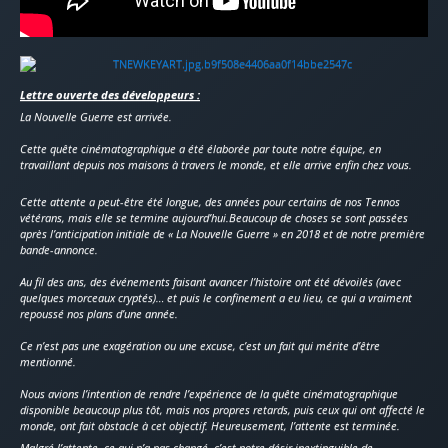
Lettre ouverte des développeurs :
La Nouvelle Guerre est arrivée.
Cette quête cinématographique a été élaborée par toute notre équipe, en
travaillant depuis nos maisons à travers le monde, et elle arrive enfin chez vous.
Cette attente a peut-être été longue, des années pour certains de nos Tennos
vétérans, mais elle se termine aujourd’hui.Beaucoup de choses se sont passées
après l’anticipation initiale de « La Nouvelle Guerre » en 2018 et de notre première
bande-annonce.
Au fil des ans, des événements faisant avancer l’histoire ont été dévoilés (avec
quelques morceaux cryptés)… et puis le confinement a eu lieu, ce qui a vraiment
repoussé nos plans d’une année.
Ce n’est pas une exagération ou une excuse, c’est un fait qui mérite d’être
mentionné.
Nous avions l’intention de rendre l’expérience de la quête cinématographique
disponible beaucoup plus tôt, mais nos propres retards, puis ceux qui ont affecté le
monde, ont fait obstacle à cet objectif. Heureusement, l’attente est terminée.
Malgré l’attente, ce qui n’a pas changé, c’est notre désir inextinguible de