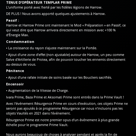
TENUE D’OPÉRATEUR TEMPLAR PRIME
L’uniforme porté avec fierté par les fidèles légions de Harrow.
DE PLUS ! Nous avons apporté quelques ajustements à Harrow.
Passif :
Harrow et Harrow Prime ont maintenant le Mod « Préparation » en Passif, ce
qui veut dire que Harrow arrivera directement en mission avec +100 %
d’Énergie Max.
Condamnation
• La croissance du rayon s’ajuste maintenant sur la Portée.
• Ajout d’une zone d’effet (non ajustable) autour de Harrow, un peu comme
Salve d’Artillerie de Protea, afin de pouvoir toucher les ennemis directement
au-dessus de vous.
Pénitence
• Ajout d’une rafale initiale de soins basée sur les Boucliers sacrifiés.
Encensoir
• Augmentation de la Vitesse de Charge.
Ivara Prime, Baza Prime et Aksomati Prime sont entrés dans la Prime Vault !
Avec l’événement Résurgence Prime en cours d’exécution, ces objets Prime ne
seront pas ajoutés à ce programme Résurgence car nous n’incluons pas les
objets Vaultés en 2021 dans l’événement.
Résurgence Prime est notre premier opus d’un événement à plus grande
échelle pour le programme Prime Vault.
Nous aurons beaucoup de choses à analyser pendant et après la fin de