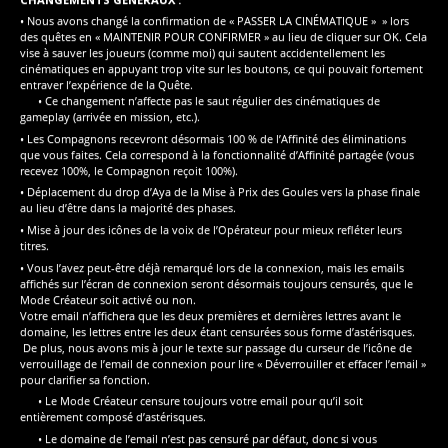
• Nous avons changé la confirmation de « PASSER LA CINÉMATIQUE » » lors
des quêtes en « MAINTENIR POUR CONFIRMER » au lieu de cliquer sur OK. Cela
vise à sauver les joueurs (comme moi) qui sautent accidentellement les
cinématiques en appuyant trop vite sur les boutons, ce qui pouvait fortement
entraver l’expérience de la Quête.
• Ce changement n’affecte pas le saut régulier des cinématiques de
gameplay (arrivée en mission, etc.).
• Les Compagnons recevront désormais 100 % de l’Affinité des éliminations
que vous faites. Cela correspond à la fonctionnalité d’Affinité partagée (vous
recevez 100%, le Compagnon reçoit 100%).
• Déplacement du drop d’Aya de la Mise à Prix des Goules vers la phase finale
au lieu d’être dans la majorité des phases.
• Mise à jour des icônes de la voix de l’Opérateur pour mieux refléter leurs
titres.
• Vous l’avez peut-être déjà remarqué lors de la connexion, mais les emails
affichés sur l’écran de connexion seront désormais toujours censurés, que le
Mode Créateur soit activé ou non.
Votre email n’affichera que les deux premières et dernières lettres avant le
domaine, les lettres entre les deux étant censurées sous forme d’astérisques.
De plus, nous avons mis à jour le texte sur passage du curseur de l’icône de
verrouillage de l’email de connexion pour lire « Déverrouiller et effacer l’email »
pour clarifier sa fonction.
• Le Mode Créateur censure toujours votre email pour qu’il soit
entièrement composé d’astérisques.
• Le domaine de l’email n’est pas censuré par défaut, donc si vous