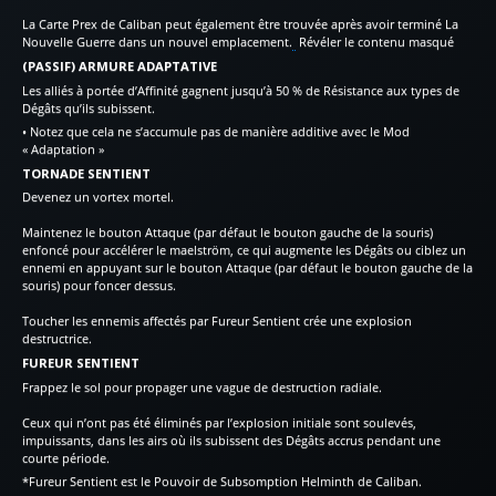
La Carte Prex de Caliban peut également être trouvée après avoir terminé La
Nouvelle Guerre dans un nouvel emplacement.
Révéler le contenu masqué
(PASSIF) ARMURE ADAPTATIVE
Les alliés à portée d’Affinité gagnent jusqu’à 50 % de Résistance aux types de
Dégâts qu’ils subissent.
• Notez que cela ne s’accumule pas de manière additive avec le Mod
« Adaptation »
TORNADE SENTIENT
Devenez un vortex mortel.
Maintenez le bouton Attaque (par défaut le bouton gauche de la souris)
enfoncé pour accélérer le maelström, ce qui augmente les Dégâts ou ciblez un
ennemi en appuyant sur le bouton Attaque (par défaut le bouton gauche de la
souris) pour foncer dessus.
Toucher les ennemis affectés par Fureur Sentient crée une explosion
destructrice.
FUREUR SENTIENT
Frappez le sol pour propager une vague de destruction radiale.
Ceux qui n’ont pas été éliminés par l’explosion initiale sont soulevés,
impuissants, dans les airs où ils subissent des Dégâts accrus pendant une
courte période.
*Fureur Sentient est le Pouvoir de Subsomption Helminth de Caliban.