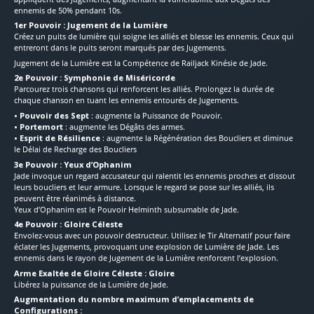
ennemis de 50% pendant 10s.
1er Pouvoir : Jugement de la Lumière
Créez un puits de lumière qui soigne les alliés et blesse les ennemis. Ceux qui
entreront dans le puits seront marqués par des Jugements.
Jugement de la Lumière est la Compétence de Railjack Kinésie de Jade.
2e Pouvoir : Symphonie de Miséricorde
Parcourez trois chansons qui renforcent les alliés. Prolongez la durée de
chaque chanson en tuant les ennemis entourés de Jugements.
• Pouvoir des Sept
: augmente la Puissance de Pouvoir.
• Portemort
: augmente les Dégâts des armes.
• Esprit de Résilience
: augmente la Régénération des Boucliers et diminue
le Délai de Recharge des Boucliers
3e Pouvoir : Yeux d’Ophanim
Jade invoque un regard accusateur qui ralentit les ennemis proches et dissout
leurs boucliers et leur armure. Lorsque le regard se pose sur les alliés, ils
peuvent être réanimés à distance.
Yeux d’Ophanim est le Pouvoir Helminth subsumable de Jade.
4e Pouvoir : Gloire Céleste
Envolez-vous avec un pouvoir destructeur. Utilisez le Tir Alternatif pour faire
éclater les Jugements, provoquant une explosion de Lumière de Jade. Les
ennemis dans le rayon de Jugement de la Lumière renforcent l’explosion.
Arme Exaltée de Gloire Céleste : Gloire
Libérez la puissance de la Lumière de Jade.
Augmentation du nombre maximum d’emplacements de
Configurations :