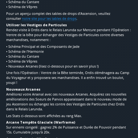
• Schéma du Cantare
• Schéma de Vêpres
Pour un aperçu complet des tables de drops d’Ascension, veuillez
consulter
notre site pour les tables de drops
.
Utiliser les Vestiges de Particules
Rendez visite à Ordis dans le Relais Larunda sur Mercure pendant l’Opération :
Ventre de la bête pour échanger des Vestiges de Particules contre diverses
marchandises, notamment :
• Schéma Principal et des Composants de Jade
• Schéma de l’Harmonie
• Schéma du Cantare
• Schéma de Vêpres
• Nouveaux Arcanes (lisez ci-dessous pour en savoir plus !)
Une fois l’Opération : Ventre de la Bête terminée, Ordis déménagera au Camp
du Voyageur et y proposera ses marchandises. Il a enfin trouvé un boulot,
youpi !
Nouveaux Arcanes
Améliorez votre Arsenal avec ces nouveaux Arcanes. Acquérez ces nouvelles
améliorations des Soeurs de Parvos apparaissant dans le nouveau mode de
jeu Ascension ou échangez les contre des Vestiges de Particules chez Ordis
dans le Relais Larunda.
Les Stats ci-dessous sont affichées au rang Max.
Arcane Tempête Glaciale (Warframe)
Sur ennemi congelé : gagnez 2% de Puissance et Durée de Pouvoir pendant
15s. Cumulable jusqu’à 20x.