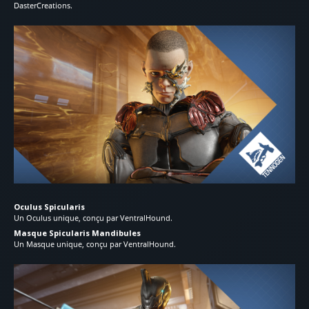
DasterCreations.
Oculus Spicularis
Un Oculus unique, conçu par VentralHound.
Masque Spicularis Mandibules
Un Masque unique, conçu par VentralHound.