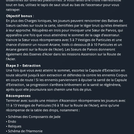
tout en bas, utilisez le tapis de saut situé au bas de l’ascenseur pour vous
rattraper.
Objectif bonus :
En plus des Charges Ioniques, les joueurs peuvent rencontrer des Balises de
Sœurs cachées sur toute la carte, identifiées par le léger bruit qu’elles émettent
à leur approche. Récupérez-en trois pour invoquer une Sœur de Parvos, qui
apparaîtra une fois que vous atteindrez le sommet de la cage d’ascenseur.
Vaincre la Sœur vous récompensera avec 5 à 7 Vestiges de Particules et une
chance d’obtenir un nouvel Arcane, listés ci-dessous (8 à 10 Particules et un
Arcane garanti sur la Route de l’Acier). Les Soeurs de Parvos donneront
également des Essenes d’Acier dans les missions Ascension sur la Route de
l’Acier.
Étape 3 – Extraction
Une fois que vous avez atteint le sommet, escortez la Capsule d’Extraction en
toute sécurité jusqu’à son extraction et défendez-la contre les ennemis Corpus
en cours de route ! Si les ennemis parviennent à épuiser la santé de la Capsule
d’Extraction, sa progression s’arrêtera brièvement et la santé se régénérera,
après quoi elle poursuivra son chemin une fois de plus.
Récompenses
Terminer avec succès une mission d’Ascension récompensera les joueurs avec
11 à 13 Vestiges de Particules (16 à 18 sur la Route de l’Acier), ainsi qu’une
récompense de la table des drops, notamment :
• Schémas des Composants de Jade
• Endo
• Reliques
• Schéma de l’Harmonie