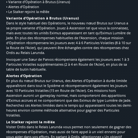
• Variante d’Opération à Brutus (Uranus)
• Alertes d’Opération
• Le Stalker rejoint la mêlée
Variante d’Opération à Brutus (Uranus)
Dans le style habituel des Opérations, le nouveau nœud Brutus sur Uranus a
sa propre variante d’Opération. Jouez à Ascension tel que vous la connaissez,
mais avec toutes les unités Eximus apparaissant en tant qu’Eximus Lumière de
Jade. En plus des récompenses habituelles de l’Ascension, chaque mission
d’Opération récompensera les joueurs avec 4 à 6 Particules Volatiles (8 à 10 sur
la Route de l’Acier), qui peuvent être échangées contre des récompenses chez
Ordis au Relais Larunda.
Invoquer une Sœur de Parvos récompensera également les joueurs avec 1 à 3
Particules Volatiles supplémentaires (2 à 4 en Route de l’Acier), en plus de sa
table de butin habituelle.
Alertes d’Opération
En plus du nœud Brutus sur Uranus, des Alertes d’Opération à durée limitée
apparaîtront dans tout le Système et récompenseront également les joueurs
avec 10 Particules Volatiles (15 en Route de l’Acier). Ces missions hors
Ascension auront un gameplay normal, mais comporteront des apparitions
d’Eximus accrues et ne comporteront que des Eximus de type Lumière de Jade.
Recherchez ces Alertes limitées dans le temps qui apparaissent toutes les demi-
heures environ comme méthode alternative pour gagner des Particules
Volatiles.
Le Stalker rejoint la mêlée
Visiter Ordis dans le Relais Larunda vous permet non seulement de gagner des
récompenses d’Opération, mais aussi de faire appel à un vieil ennemi pour
vous aider dans vos efforts. En parlant à Ordis, sélectionnez « Un objectif