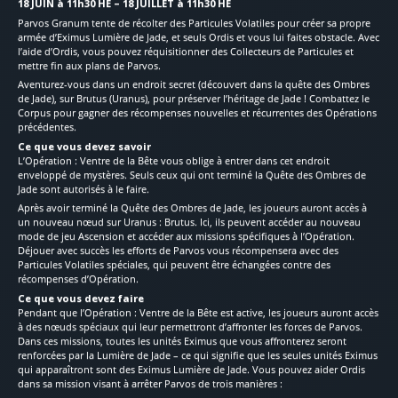
18 JUIN à 11h30 HE – 18 JUILLET à 11h30 HE
Parvos Granum tente de récolter des Particules Volatiles pour créer sa propre
armée d’Eximus Lumière de Jade, et seuls Ordis et vous lui faites obstacle. Avec
l’aide d’Ordis, vous pouvez réquisitionner des Collecteurs de Particules et
mettre fin aux plans de Parvos.
Aventurez-vous dans un endroit secret (découvert dans la quête des Ombres
de Jade), sur Brutus (Uranus), pour préserver l’héritage de Jade ! Combattez le
Corpus pour gagner des récompenses nouvelles et récurrentes des Opérations
précédentes.
Ce que vous devez savoir
L’Opération : Ventre de la Bête vous oblige à entrer dans cet endroit
enveloppé de mystères. Seuls ceux qui ont terminé la Quête des Ombres de
Jade sont autorisés à le faire.
Après avoir terminé la Quête des Ombres de Jade, les joueurs auront accès à
un nouveau nœud sur Uranus : Brutus. Ici, ils peuvent accéder au nouveau
mode de jeu Ascension et accéder aux missions spécifiques à l’Opération.
Déjouer avec succès les efforts de Parvos vous récompensera avec des
Particules Volatiles spéciales, qui peuvent être échangées contre des
récompenses d’Opération.
Ce que vous devez faire
Pendant que l’Opération : Ventre de la Bête est active, les joueurs auront accès
à des nœuds spéciaux qui leur permettront d’affronter les forces de Parvos.
Dans ces missions, toutes les unités Eximus que vous affronterez seront
renforcées par la Lumière de Jade – ce qui signifie que les seules unités Eximus
qui apparaîtront sont des Eximus Lumière de Jade. Vous pouvez aider Ordis
dans sa mission visant à arrêter Parvos de trois manières :