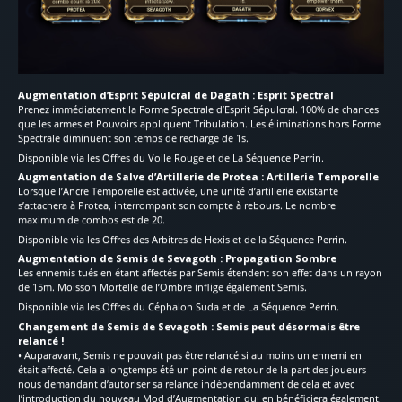
Augmentation d’Esprit Sépulcral de Dagath : Esprit Spectral
Prenez immédiatement la Forme Spectrale d’Esprit Sépulcral. 100% de chances
que les armes et Pouvoirs appliquent Tribulation. Les éliminations hors Forme
Spectrale diminuent son temps de recharge de 1s.
Disponible via les Offres du Voile Rouge et de La Séquence Perrin.
Augmentation de Salve d’Artillerie de Protea : Artillerie Temporelle
Lorsque l’Ancre Temporelle est activée, une unité d’artillerie existante
s’attachera à Protea, interrompant son compte à rebours. Le nombre
maximum de combos est de 20.
Disponible via les Offres des Arbitres de Hexis et de la Séquence Perrin.
Augmentation de Semis de Sevagoth : Propagation Sombre
Les ennemis tués en étant affectés par Semis étendent son effet dans un rayon
de 15m. Moisson Mortelle de l’Ombre inflige également Semis.
Disponible via les Offres du Céphalon Suda et de La Séquence Perrin.
Changement de Semis de Sevagoth : Semis peut désormais être
relancé !
• Auparavant, Semis ne pouvait pas être relancé si au moins un ennemi en
était affecté. Cela a longtemps été un point de retour de la part des joueurs
nous demandant d’autoriser sa relance indépendamment de cela et avec
l’introduction du nouveau Mod d’Augmentation qui en bénéficiera également,