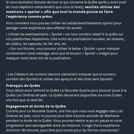
Si vous souhaitez discuter de tout ce qui concerne la Quête après y avoir joué
(et nous espérons certainement que vous le ferez),
veuillez utiliser des
mentions « spoiler » afin que tout le monde puisse en faire
l’expérience comme prévu.
Voici comment vous pouvez utiliser les balises/avertissements spoiler pour
partager votre expérience sans affecter les autres :
• Utilisez les avertissements « Spoiler » sur tout contenu relatif à la quête sur
vos plateformes respectives. Cela inclut les publications sociales, les streams,
les vidéos, les captures, les fan arts, etc.
• Sur nos forums, vous pouvez utiliser la balise « Spoiler » pour marquer
correctement votre message, ainsi que le bouton « Spoiler » intégré pour
masquer votre texte lors de la publication :
• Les Créateurs de contenu devront clairement indiquer que le contenu
contient des Spoilers et utiliser des aperçus et des titres sans Spoilers.
Prérequis de Quête
Vous devez avoir terminé la Quête La Nouvelle Guerre pour pouvoir jouer à la
Quête Les Ombres de Jade. La Quête deviendra disponible via votre Codex
une fois que ce sera fait.
Engagement et durée de la Quête
Comme pour La Nouvelle Guerre, une fois que vous vous engagez dans Les
Ombres de Jade, vous ne pouvez plus faire d’autres activités de Warframe
pendant la durée de la Quête. Vous pourrez mettre le jeu en pause et votre
progression sera sauvegardée entre les missions. Il s’agit d’une expérience
d’environ 30 minutes, peut-être plus courte pour les Tennos chevronnés !