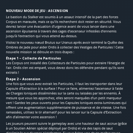
NOUVEAU MODE DE JEU : ASCENSION
Le bastion du Stalker est soumis à un assaut intensif de la part des forces
Corpus en maraude, mais ce qu’ils recherchent doit rester en sécurité. Vous
devrez lancer une évacuation d’urgence avant de vous lancer dans une
ascension épuisante à travers des cages d’ascenseur infestées d’ennemis
jusqu’à l’extraction qui vous attend au-dessus.
Visitez le nouveau nœud Brutus sur Uranus après avoir terminé la Quête des
Ombres de Jade pour aider Ordis à collecter des Vestiges de Particules ! Cette
nouvelle mission se déroule en trois étapes :
Étape 1 – Collecte de Particules
Les Corpus ont installé des Collecteurs de Particules pour extraire l’énergie de
l’air. Ordis s’en est emparé, vous devez donc les défendre pendant qu’ils sont
extraits !
Étape 2 – Ascension
Une fois que vous avez extrait les Particules, il faut les transporter dans leur
Capsule d’Extraction à la surface ! Pour ce faire, alimentez l’ascenseur à l’aide
de Charges Ioniques disséminées sur la carte ou laissées par les ennemis. À
mesure que vous les approchez, elles seront marquées d’un petit marqueur
vert ! Gardez les yeux ouverts pour les Capsules Ioniques extra-lumineuses qui
offrent une augmentation supplémentaire de puissance et de vitesse. Une fois
ramassées, utilisez le tir alternatif pour les lancer sur la Capsule d’Extraction
afin d’alimenter votre ascension !
Les joueurs peuvent suivre le gameplay avec une hauteur de saut accrue (grâce
à un Soutien Aérien spécial déployé par Ordis) et via des tapis de saut
disséminés sur diverses plateformes. Si vous faites une chute malheureuse