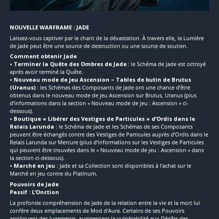
NOUVELLE WARFRAME : JADE
Laissez-vous captiver par le chant de la dévastation. À travers elle, la Lumière
de Jade peut être une source de destruction ou une source de soutien.
Comment obtenir Jade
• Terminer la Quête des Ombres de Jade
: le Schéma de Jade est octroyé
après avoir terminé la Quête.
• Nouveau mode de jeu Ascension – Tables de butin de Brutus
(Uranus)
: les Schémas des Composants de Jade ont une chance d’être
obtenus dans le nouveau mode de jeu Ascension sur Brutus, Uranus (plus
d’informations dans la section « Nouveau mode de jeu : Ascension » ci-
dessous).
• Boutique « Libérer des Vestiges de Particules » d’Ordis dans le
Relais Larunda
: le Schéma de Jade et les Schémas de ses Composants
peuvent être échangés contre des Vestiges de Particules auprès d’Ordis dans le
Relais Larunda sur Mercure (plus d’informations sur les Vestiges de Particules
qui peuvent être trouvées dans le « Nouveau mode de jeu : Ascension » dans
la section ci-dessous).
• Marché en jeu
: Jade et sa Collection sont disponibles à l’achat sur le
Marché en jeu contre du Platinum.
Pouvoirs de Jade
Passif : L’Onction
La profonde compréhension de Jade de la relation entre la vie et la mort lui
confère deux emplacements de Mod d’Aura. Certains de ses Pouvoirs
appliquent des Jugements, augmentant la vulnérabilité aux Dégâts des