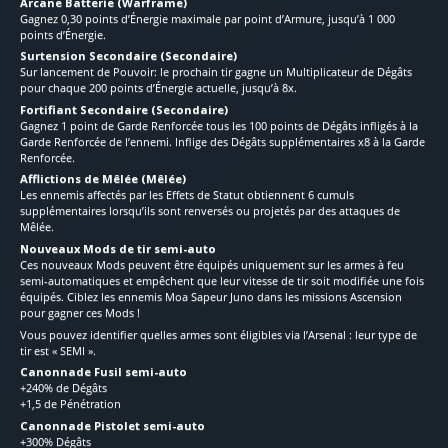
Arcane Batterie (Warframe)
Gagnez 0,30 points d’Énergie maximale par point d’Armure, jusqu’à 1 000
points d’Énergie.
Surtension Secondaire (Secondaire)
Sur lancement de Pouvoir: le prochain tir gagne un Multiplicateur de Dégâts
pour chaque 200 points d’Énergie actuelle, jusqu’à 8x.
Fortifiant Secondaire (Secondaire)
Gagnez 1 point de Garde Renforcée tous les 100 points de Dégâts infligés à la
Garde Renforcée de l’ennemi. Inflige des Dégâts supplémentaires x8 à la Garde
Renforcée.
Afflictions de Mêlée (Mêlée)
Les ennemis affectés par les Effets de Statut obtiennent 6 cumuls
supplémentaires lorsqu’ils sont renversés ou projetés par des attaques de
Mêlée.
Nouveaux Mods de tir semi-auto
Ces nouveaux Mods peuvent être équipés uniquement sur les armes à feu
semi-automatiques et empêchent que leur vitesse de tir soit modifiée une fois
équipés. Ciblez les ennemis Moa Sapeur Juno dans les missions Ascension
pour gagner ces Mods !
Vous pouvez identifier quelles armes sont éligibles via l’Arsenal : leur type de
tir est « SEMI ».
Canonnade Fusil semi-auto
+240% de Dégâts
+1,5 de Pénétration
Canonnade Pistolet semi-auto
+300% Dégâts