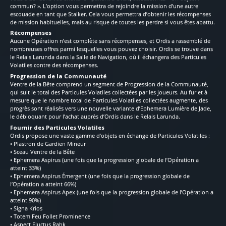
commun? ». L’option vous permettra de rejoindre la mission d’une autre
escouade en tant que Stalker. Cela vous permettra d’obtenir les récompenses
de mission habituelles, mais au risque de toutes les perdre si vous êtes abattu.
Récompenses
Aucune Opération n’est complète sans récompenses, et Ordis a rassemblé de
nombreuses offres parmi lesquelles vous pouvez choisir. Ordis se trouve dans
le Relais Larunda dans la Salle de Navigation, où il échangera des Particules
Volatiles contre des récompenses.
Progression de la Communauté
Ventre de la Bête comprend un segment de Progression de la Communauté,
qui suit le total des Particules Volatiles collectées par les joueurs. Au fur et à
mesure que le nombre total de Particules Volatiles collectées augmente, des
progrès sont réalisés vers une nouvelle variante d’Ephemera Lumière de Jade,
le débloquant pour l’achat auprès d’Ordis dans le Relais Larunda.
Fournir des Particules Volatiles
Ordis propose une vaste gamme d’objets en échange de Particules Volatiles :
• Plastron de Gardien Mineur
• Sceau Ventre de la Bête
• Ephemera Aspirus (une fois que la progression globale de l’Opération a
atteint 33%)
• Ephemera Aspirus Émergent (une fois que la progression globale de
l’Opération a atteint 66%)
• Ephemera Aspirus Apex (une fois que la progression globale de l’Opération a
atteint 90%)
• Signa Krios
• Totem Feu Follet Prominence
• Aspect Fluctus Rahk