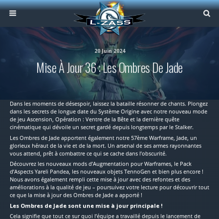
20 Juin 2024
Mise À Jour 36 : Les Ombres De Jade
Dans les moments de désespoir, laissez la bataille résonner de chants. Plongez
dans les secrets de longue date du Système Origine avec notre nouveau mode
de jeu Ascension, Opération : Ventre de la Bête et la dernière quête
cinématique qui dévoile un secret gardé depuis longtemps par le Stalker.
Les Ombres de Jade apportent également notre 57ème Warframe, Jade, un
glorieux héraut de la vie et de la mort. Un arsenal de ses armes rayonnantes
vous attend, prêt à combattre ce qui se cache dans l’obscurité.
Découvrez les nouveaux mods d’Augmentation pour Warframes, le Pack
d’Aspects Yareli Pandea, les nouveaux objets TennoGen et bien plus encore !
Nous avons également rempli cette mise à jour avec des refontes et des
améliorations à la qualité de jeu – poursuivez votre lecture pour découvrir tout
ce que la mise à jour des Ombres de Jade a apporté !
Les Ombres de Jade sont une mise à jour principale !
Cela signifie que tout ce sur quoi l’équipe a travaillé depuis le lancement de