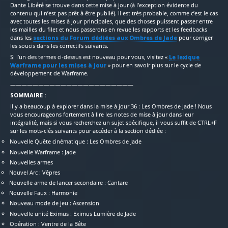
Dante Libéré se trouve dans cette mise à jour (à l’exception évidente du
contenu qui n’est pas prêt à être publié). Il est très probable, comme c’est le cas
avec toutes les mises à jour principales, que des choses puissent passer entre
les mailles du filet et nous passerons en revue les rapports et les feedbacks
dans les
sections du Forum dédiées aux Ombres de Jade
pour corriger
les soucis dans les correctifs suivants.
Si l’un des termes ci-dessus est nouveau pour vous, visitez «
Le lexique
Warframe pour les mises à jour
» pour en savoir plus sur le cycle de
développement de Warframe.
——————————————————————
SOMMAIRE :
Il y a beaucoup à explorer dans la mise à jour 36 : Les Ombres de Jade ! Nous
vous encourageons fortement à lire les notes de mise à jour dans leur
intégralité, mais si vous recherchez un sujet spécifique, il vous suffit de CTRL+F
sur les mots-clés suivants pour accéder à la section dédiée :
Nouvelle Quête cinématique : Les Ombres de Jade
Nouvelle Warframe : Jade
Nouvelles armes
Nouvel Arc : Vêpres
Nouvelle arme de lancer secondaire : Cantare
Nouvelle Faux : Harmonie
Nouveau mode de jeu : Ascension
Nouvelle unité Eximus : Eximus Lumière de Jade
Opération : Ventre de la Bête