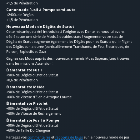
+1,5 de Pénétration
Canonnade Fusil à Pompe semi-auto
+240% de Dégâts
+1,5 de Pénétration
Nouveaux Mods de Dégâts de Statut
Cette mécanique a été introduite à l’origine avec Dante, et nous lui avons
dédié toute une série de Mods à doubles stats ! Augmenter votre stat de
Dégâts de Statut augmente également les Dégâts pour les Statuts qui infligent
des Dégâts sur la durée (particulièrement Tranchants, de Feu, Électriques, de
Poison, Explosifs et Gaz).
Gagnez ces Mods auprès des nouveaux ennemis Moas Sapeurs Juno trouvés
dans les missions Ascension !
Élémentaliste Fusil
+90% de Dégâts d’Effet de Statut
+0,6 de Pénétration
Élémentaliste Mêlée
+90% de Dégâts d’Effet de Statut
+60% de Vitesse d’Élan d’Attaque Lourde
Élémentaliste Pistolet
+90% de Dégâts d’Effet de Statut
+60% de Vitesse de Rechargement
Élémentaliste Fusil à Pompe
+90% de Dégâts d’Effet de Statut
+60% de Taille Du Chargeur
Partagez vos
commentaires
et
rapports de bugs
sur le nouveau mode de jeu