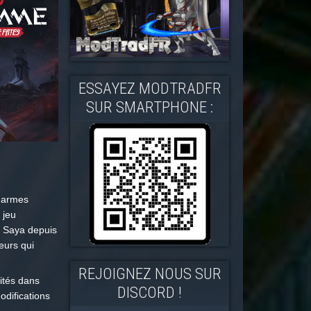
ESSAYEZ MODTRADFR
SUR SMARTPHONE :
s armes
 jeu
e Saya depuis
eurs qui
REJOIGNEZ NOUS SUR
sités dans
DISCORD !
odifications