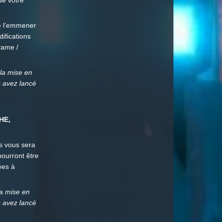
de votre
de l’emmener
difications
rame /
la mise en
s avez lancé
 HE,
s vous sera
pourront être
ées à
a mise en
s avez lancé