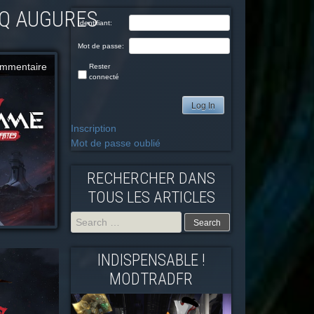
INQ AUGURES
Identifiant:
Mot de passe:
mmentaire
Rester
connecté
Log In
Inscription
Mot de passe oublié
RECHERCHER DANS
TOUS LES ARTICLES
Search
INDISPENSABLE !
for:
MODTRADFR