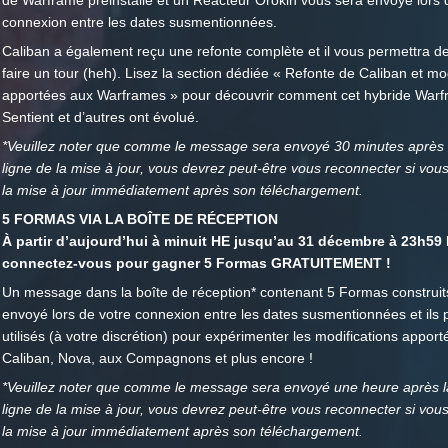
de Warframe préinstallé et un Réacteur Orokin vous sera envoyé lors 
connexion entre les dates susmentionnées.
Caliban a également reçu une refonte complète et il vous permettra 
faire un tour (heh). Lisez la section dédiée « Refonte de Caliban et mo
apportées aux Warframes » pour découvrir comment cet hybride Warf
Sentient et d’autres ont évolué.
*Veuillez noter que comme le message sera envoyé 30 minutes après 
ligne de la mise à jour, vous devrez peut-être vous reconnecter si vou
la mise à jour immédiatement après son téléchargement.
5 FORMAS VIA LA BOÎTE DE RÉCEPTION
À partir d’aujourd’hui à minuit HE jusqu’au 31 décembre à 23h59
connectez-vous pour gagner 5 Formas GRATUITEMENT !
Un message dans la boîte de réception* contenant 5 Formas construit
envoyé lors de votre connexion entre les dates susmentionnées et ils 
utilisés (à votre discrétion) pour expérimenter les modifications apport
Caliban, Nova, aux Compagnons et plus encore !
*Veuillez noter que comme le message sera envoyé une heure après l
ligne de la mise à jour, vous devrez peut-être vous reconnecter si vou
la mise à jour immédiatement après son téléchargement.