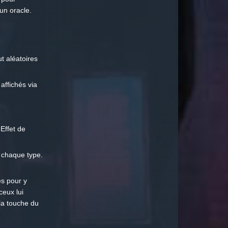
un oracle.
t aléatoires
affichés via
 Effet de
e chaque type.
es pour y
ceux lui
la touche du