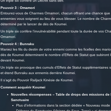
Un triple six confère un Décret sans défi.
Pouvoir 3 : Omamori
Entourez-vous de Charmes Omamori, chacun offrant une chance que 
ennemies vous soignent au lieu de vous blesser. Le nombre de Charm
déterminé par le lancer de dés de Koumei.
Un triple six confère l’invulnérabilité pendant toute la durée de vos C
Omamori.
Pouvoir 4 : Bunraku
Maniez les fils du destin de votre ennemi comme les ficelles des mari
dés de Koumei déterminent le nombre d’Effets de Statut que subiront 
devant Koumei.
Un triple six provoque des cumuls d’Effets de Statut supplémentaires 
et étend Bunraku aux ennemis derrière Koumei.
Il s’agit du Pouvoir Railjack Kinésie de Koumei.
Comment acquérir Koumei
Nouvelles récompenses – Table de drops des missions de
Sanctuaire
Plus d’informations dans la section dédiée « Nouveau mode 
Défense du Sanctuaire (Visions de Saya, Terre) » ci-dessous