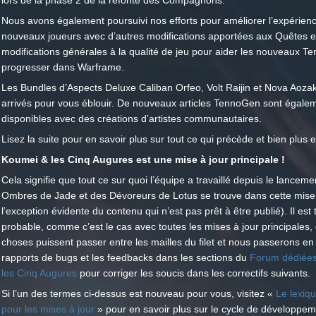
lors de la phase 2 de la refonte des Compagnons.
Nous avons également poursuivi nos efforts pour améliorer l’expérien
nouveaux joueurs avec d’autres modifications apportées aux Quêtes e
modifications générales à la qualité de jeu pour aider les nouveaux T
progresser dans Warframe.
Les Bundles d’Aspects Deluxe Caliban Orfeo, Volt Raijin et Nova Aoza
arrivés pour vous éblouir. De nouveaux articles TennoGen sont égale
disponibles avec des créations d’artistes communautaires.
Lisez la suite pour en savoir plus sur tout ce qui précède et bien plus 
Koumei & les Cinq Augures est une mise à jour principale !
Cela signifie que tout ce sur quoi l’équipe a travaillé depuis le lancem
Ombres de Jade et des Dévoreurs de Lotus se trouve dans cette mise 
l’exception évidente du contenu qui n’est pas prêt à être publié). Il est 
probable, comme c’est le cas avec toutes les mises à jour principales,
choses puissent passer entre les mailles du filet et nous passerons en
rapports de bugs et les feedbacks dans les sections du
Forum dédiées
les Cinq Augures
pour corriger les soucis dans les correctifs suivants.
Si l’un des termes ci-dessus est nouveau pour vous, visitez «
Le lexiq
pour les mises à jour
» pour en savoir plus sur le cycle de développe