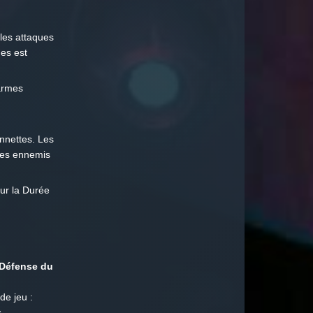
les attaques
es est
harmes
onnettes. Les
les ennemis
sur la Durée
 Défense du
de jeu :
.