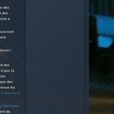
ce des
t des
ennos à
kura sont
ment
encore !
ent des
à jour (à
très
 que des
 revue les
 à Koumei &
ue Warframe
ment de