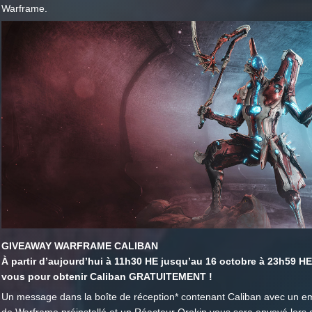
Warframe.
GIVEAWAY WARFRAME CALIBAN
À partir d’aujourd’hui à 11h30 HE jusqu’au 16 octobre à 23h59 H
vous pour obtenir Caliban GRATUITEMENT !
Un message dans la boîte de réception* contenant Caliban avec un 