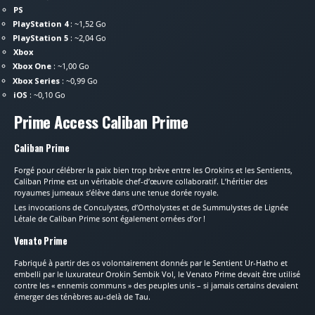
PS
PlayStation 4
: ~1,52 Go
PlayStation 5
: ~2,04 Go
Xbox
Xbox One
: ~1,00 Go
Xbox Series
: ~0,99 Go
iOS
: ~0,10 Go
Prime Access Caliban Prime
Caliban Prime
Forgé pour célébrer la paix bien trop brève entre les Orokins et les Sentients,
Caliban Prime est un véritable chef-d’œuvre collaboratif. L’héritier des
royaumes jumeaux s’élève dans une tenue dorée royale.
Les invocations de Conculystes, d’Ortholystes et de Summulystes de Lignée
Létale de Caliban Prime sont également ornées d’or !
Venato Prime
Fabriqué à partir des os volontairement donnés par le Sentient Ur-Hatho et
embelli par le luxurateur Orokin Sembik Vol, le Venato Prime devait être utilisé
contre les « ennemis communs » des peuples unis – si jamais certains devaient
émerger des ténèbres au-delà de Tau.