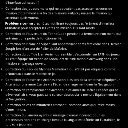
d’interface utilisateur !)
Correction des joueurs morts qui ne pouvaient pas accepter les votes de
mission (notamment à la fin des missions Railjack), malgré la mission qui
attendait qu’ils votent.
Problème connu :
les hôtes n’utilisent toujours pas l’élément d’interface
utilisateur pour accepter les votes de mission s’ils sont morts.
Correction de l’ouverture du TennoGuide pendant la fermeture d’un menu qui
entraînait une perte de fonctionnalité.
Correction de l’icône de Super Saut apparaissant après être entré dans Dernier
Soupir lors d’un test de Palier de Maîtrise.
Correction du buff de Lien Aérien qui semblait s’accumuler sur l’ATH du joueur
s’il était équipé sur Venari de Khora lors de l’utilisation d’Archwing dans une
mission en paysage ouvert.
Correction du Pack de Glyphes Memetica II qui n’était pas étiqueté comme
« Nouveau » dans le Marché en jeu.
Correction de l’absence d’Arcanes disponibles lors de la tentative d’équiper un
Arcane sur une arme Exaltée via l’écran de chargement dans la Navigation.
Correction de l’emplacement d’Arcane sur les armes de Mêlée Exaltées qui se
déverrouillait si vous passiez le curseur dessus via le menu d’Équipement dans
la Navigation.
Correction de cas de minuteries affichant 0 seconde alors qu’il reste moins
d’une minute.
Correction du Lanceur ayant un message d’erreur incorrect pour les
processeurs non pris en charge lorsque la langue est définie sur l’ukrainien, le
turc et le japonais.