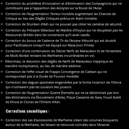
Correction du problème d’invocation et d’élimination des Compagnons qui ne
contribuent pas à l’apparition des Acolytes sur la Route de l’Acier.
Correction de l’Augmentation Terreur Invisible augmentant les Chances de
Critique au lieu des Dégâts Critiques prévus en étant invisible.
Correction de Shuriken d’Ash qui ne pouvait pas cibler les caméras de sécurité.
Correction du Précepte Détecteur de Matière d’Oxylus qui ne récupérait pas les
Ressources lâchées dans les conteneurs qu’il avait cassés.
Correction du bonus de Cadence de Tir de l’Arcane Vélocité qui est doublé
pour Pacificateurs lorsqu’il est équipé sur Mesa (non Prime).
Correction d’une combinaison du Décret Nerfs de Maraudeur et de l’ensemble
de Mods Boréal rendant les Warframes invulnérables en vol.
Désormais, la réduction des dégâts de Nerfs de Maraudeur s’applique de
manière multiplicative, au lieu de manière additive.
Correction de l’effet visuel de Frappe Convergente de Caliban qui ne
correspondait pas à la Durée de Pouvoir moddée.
Correction des dagues spectrales engendrées par la forme Incarnon de l’Okina
qui n’utilisaient pas les couleurs des joueurs.
Correction de l’Augmentation Guerre Éternelle qui ne se déclenchait pas lors
des éliminations via Éboulement d’Atlas, Pique Cassante de Gara, Fouet Acéré
de Khora et Clones de l’Ombre d’Ash.
Corrections cosmétiques :
Correction des cas d’accessoires de Warframe créant des volumes bloquants
autour de la Warframe, les faisant se retrouver coincées dans l’Arsenal.