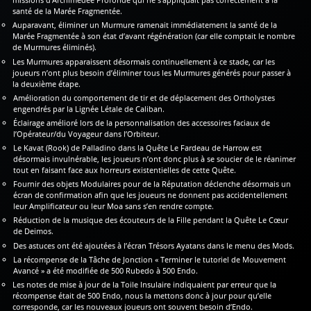
santé de la Marée Fragmentée.
Auparavant, éliminer un Murmure ramenait immédiatement la santé de la
Marée Fragmentée à son état d’avant régénération (car elle comptait le nombre
de Murmures éliminés).
Les Murmures apparaissent désormais continuellement à ce stade, car les
joueurs n’ont plus besoin d’éliminer tous les Murmures générés pour passer à
la deuxième étape.
Amélioration du comportement de tir et de déplacement des Ortholystes
engendrés par la Lignée Létale de Caliban.
Éclairage amélioré lors de la personnalisation des accessoires faciaux de
l’Opérateur/du Voyageur dans l’Orbiteur.
Le Kavat (Rook) de Palladino dans la Quête Le Fardeau de Harrow est
désormais invulnérable, les joueurs n’ont donc plus à se soucier de le réanimer
tout en faisant face aux horreurs existentielles de cette Quête.
Fournir des objets Modulaires pour de la Réputation déclenche désormais un
écran de confirmation afin que les joueurs ne donnent pas accidentellement
leur Amplificateur ou leur Moa sans s’en rendre compte.
Réduction de la musique des écouteurs de la Fille pendant la Quête Le Cœur
de Deimos.
Des astuces ont été ajoutées à l’écran Trésors Ayatans dans le menu des Mods.
La récompense de la Tâche de Jonction « Terminer le tutoriel de Mouvement
Avancé » a été modifiée de 500 Rubedo à 500 Endo.
Les notes de mise à jour de la Toile Insulaire indiquaient par erreur que la
récompense était de 500 Endo, nous la mettons donc à jour pour qu’elle
corresponde, car les nouveaux joueurs ont souvent besoin d’Endo.