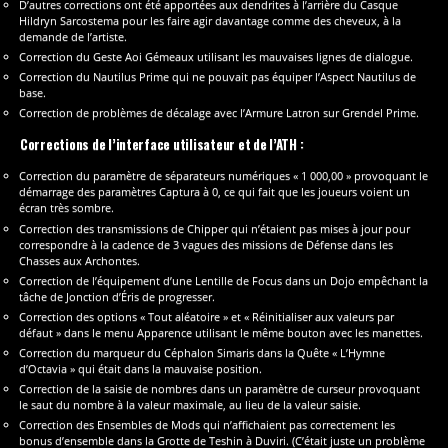
D’autres corrections ont été apportées aux dendrites à l’arrière du Casque
Hildryn Sarcostema pour les faire agir davantage comme des cheveux, à la
demande de l’artiste.
Correction du Geste Aoi Gémeaux utilisant les mauvaises lignes de dialogue.
Correction du Nautilus Prime qui ne pouvait pas équiper l’Aspect Nautilus de
base.
Correction de problèmes de décalage avec l’Armure Latron sur Grendel Prime.
Corrections de l’interface utilisateur et de l’ATH :
Correction du paramètre de séparateurs numériques « 1 000,00 » provoquant le
démarrage des paramètres Captura à 0, ce qui fait que les joueurs voient un
écran très sombre.
Correction des transmissions de Chipper qui n’étaient pas mises à jour pour
correspondre à la cadence de 3 vagues des missions de Défense dans les
Chasses aux Archontes.
Correction de l’équipement d’une Lentille de Focus dans un Dojo empêchant la
tâche de Jonction d’Éris de progresser.
Correction des options « Tout aléatoire » et « Réinitialiser aux valeurs par
défaut » dans le menu Apparence utilisant le même bouton avec les manettes.
Correction du marqueur du Céphalon Simaris dans la Quête « L’Hymne
d’Octavia » qui était dans la mauvaise position.
Correction de la saisie de nombres dans un paramètre de curseur provoquant
le saut du nombre à la valeur maximale, au lieu de la valeur saisie.
Correction des Ensembles de Mods qui n’affichaient pas correctement les
bonus d’ensemble dans la Grotte de Teshin à Duviri. (C’était juste un problème