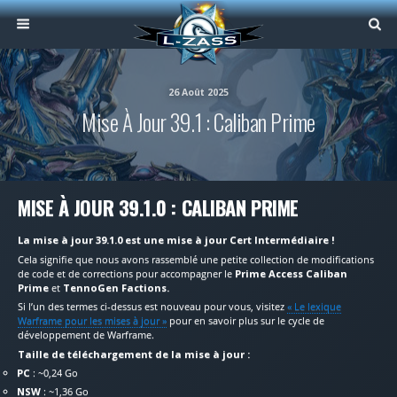
26 Août 2025
Mise À Jour 39.1 : Caliban Prime
MISE À JOUR 39.1.0 : CALIBAN PRIME
La mise à jour 39.1.0 est une mise à jour Cert Intermédiaire !
Cela signifie que nous avons rassemblé une petite collection de modifications
de code et de corrections pour accompagner le
Prime Access Caliban
Prime
et
TennoGen Factions.
Si l’un des termes ci-dessus est nouveau pour vous, visitez
« Le lexique
Warframe pour les mises à jour »
pour en savoir plus sur le cycle de
développement de Warframe.
Taille de téléchargement de la mise à jour :
PC
: ~0,24 Go
NSW
: ~1,36 Go