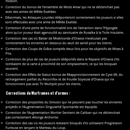
mission.
Correction du bonus de l’ensemble de Mods Amar qui ne se déclenchait pas
avec des armes de Mêlée Exaltées.
Désormais, les Attaques Lourdes téléporteront correctement les joueurs si elles
sont effectuées avec une arme de Mêlée Exaltée.
Correction d’une perte de fonctionnalité lors de l’attraction dans l’Hypogée
alors qu’un joueur était agenouillé au sanctuaire de Rusalka à la Toile Insulaire.
Correction des cas où Baiser de Miséricorde d’Oraxia n’exécutait pas
correctement les ennemis en dessous du seuil de santé pour les clients.
Correction des Coups de Grâce comptés deux fois pour les objectifs de Mises à
Prix.
Correction de plus de cas de joueurs téléportés dans le Repaire d’Oraxia s’ils
tombaient de la carte à proximité de son emplacement, ce qui les bloquait
souvent.
Correction des Effets de Statut bonus de Réapprovisionnement de Cyte-09, du
rechargement parfait du Reconifex et de Foulée Soyeuse d’Oraxia qui ne
fonctionnent pas avec Tir Multiple pour les clients.
Corrections de Warframes et d’armes :
Correction des projectiles du Simulor qui ne peuvent pas toucher les ennemis
projetés si l’Augmentation Singularité Spontanée est équipée.
Correction de l’Augmentation Mortier Sentient de Caliban qui ne déclenchait
pas correctement Allonge Archonte.
Correction des cas où les joueurs restaient bloqués s’ils utilisaient Progression
Furieuse en lançant le Marteau du Loup.