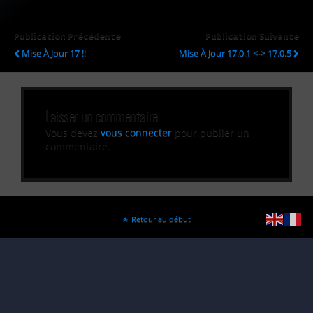
Publication Précédente
Publication Suivante
Mise À Jour 17 !!
Mise À Jour 17.0.1 <-> 17.0.5
Laisser un commentaire
Vous devez
vous connecter
pour publier un
commentaire.
Retour au début