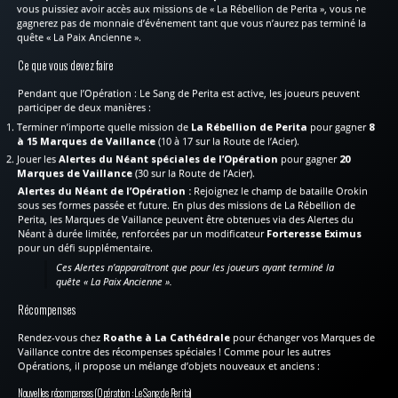
vous puissiez avoir accès aux missions de « La Rébellion de Perita », vous ne
gagnerez pas de monnaie d’événement tant que vous n’aurez pas terminé la
quête « La Paix Ancienne ».
Ce que vous devez faire
Pendant que l’Opération : Le Sang de Perita est active, les joueurs peuvent
participer de deux manières :
Terminer n’importe quelle mission de
La Rébellion de Perita
pour gagner
8
à 15 Marques de Vaillance
(10 à 17 sur la Route de l’Acier).
Jouer les
Alertes du Néant spéciales de l’Opération
pour gagner
20
Marques de Vaillance
(30 sur la Route de l’Acier).
Alertes du Néant de l’Opération :
Rejoignez le champ de bataille Orokin
sous ses formes passée et future. En plus des missions de La Rébellion de
Perita, les Marques de Vaillance peuvent être obtenues via des Alertes du
Néant à durée limitée, renforcées par un modificateur
Forteresse Eximus
pour un défi supplémentaire.
Ces Alertes n’apparaîtront que pour les joueurs ayant terminé la
quête « La Paix Ancienne ».
Récompenses
Rendez-vous chez
Roathe à La Cathédrale
pour échanger vos Marques de
Vaillance contre des récompenses spéciales ! Comme pour les autres
Opérations, il propose un mélange d’objets nouveaux et anciens :
Nouvelles récompenses (Opération : Le Sang de Perita)