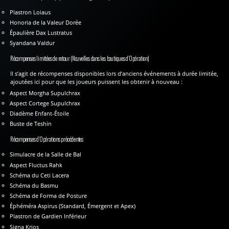
Plastron Loiaus
Honoria de la Valeur Dorée
Épaulière Dax Lustratus
Syandana Valdur
Récompenses limitées de retour (Nouvelles dans les boutiques d’Opération)
Il s’agit de récompenses disponibles lors d’anciens événements à durée limitée,
ajoutées ici pour que les joueurs puissent les obtenir à nouveau :
Aspect Morgha Supulchrax
Aspect Cortege Supulchrax
Diadème Enfant-Étoile
Buste de Teshin
Récompenses d’Opérations précédentes
Simulacre de la Salle de Bal
Aspect Fluctus Rahk
Schéma du Ceti Lacera
Schéma du Basmu
Schéma de Forma de Posture
Éphéméra Aspirus (Standard, Émergent et Apex)
Plastron de Gardien Inférieur
Signa Krios