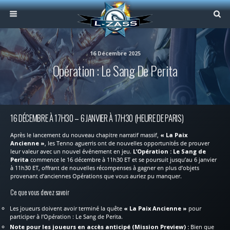
16 Décembre 2025
Opération : Le Sang De Perita
16 DÉCEMBRE À 17H30 – 6 JANVIER À 17H30 (HEURE DE PARIS)
Après le lancement du nouveau chapitre narratif massif,
« La Paix
Ancienne »
, les Tenno aguerris ont de nouvelles opportunités de prouver
leur valeur avec un nouvel événement en jeu.
L’Opération : Le Sang de
Perita
commence le 16 décembre à 11h30 ET et se poursuit jusqu’au 6 janvier
à 11h30 ET, offrant de nouvelles récompenses à gagner en plus d’objets
provenant d’anciennes Opérations que vous auriez pu manquer.
Ce que vous devez savoir
Les joueurs doivent avoir terminé la quête
« La Paix Ancienne »
pour
participer à l’Opération : Le Sang de Perita.
Note pour les joueurs en accès anticipé (Mission Preview) :
Bien que