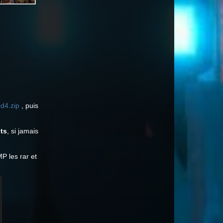
d4.zip
, puis
ts
, si jamais
P les rar et