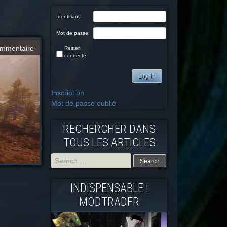
Identifiant:
Mot de passe:
mmentaire
Rester
connecté
Log In
Inscription
Mot de passe oublié
RECHERCHER DANS
TOUS LES ARTICLES
Search
INDISPENSABLE !
for:
MODTRADFR