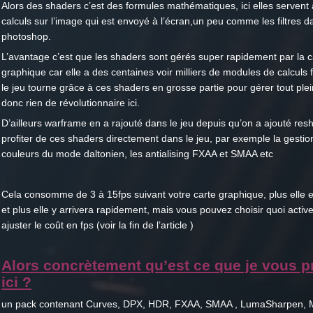
Alors des shaders c’est des formules mathématiques, ici elles servent 
calculs sur l’image qui est envoyé à l’écran,un peu comme les filtres d
photoshop.
L’avantage c’est que les shaders sont gérés super rapidement par la c
graphique car elle a des centaines voir milliers de modules de calculs f
le jeu tourne grâce à ces shaders en grosse partie pour gérer tout plein
donc rien de révolutionnaire ici.
D’ailleurs warframe en a rajouté dans le jeu depuis qu’on a ajouté res
profiter de ces shaders directement dans le jeu, par exemple la gestio
couleurs du mode daltonien, les antialising FXAA et SMAA etc
Cela consomme de 3 à 15fps suivant votre carte graphique, plus elle e
et plus elle y arrivera rapidement, mais vous pouvez choisir quoi activ
ajuster le coût en fps (voir la fin de l’article )
Alors concrètement qu’est ce que je vous 
ici ?
un pack contenant Curves, DPX, HDR, FXAA, SMAA , LumaSharpen, M