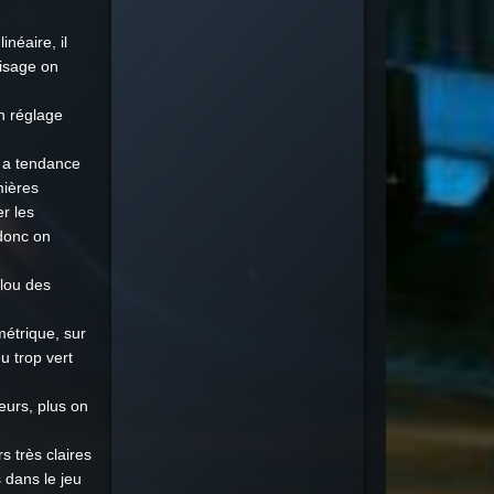
néaire, il
visage on
n réglage
 a tendance
mières
r les
 donc on
flou des
métrique, sur
u trop vert
eurs, plus on
rs très claires
 dans le jeu