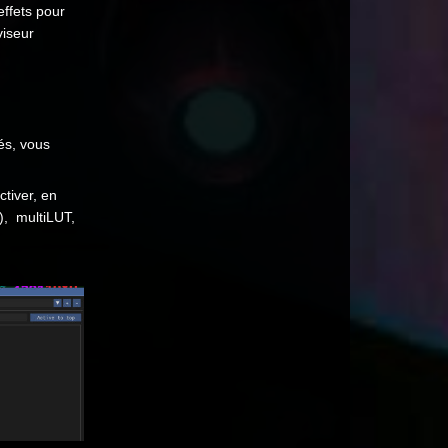
effets pour
viseur
és, vous
ctiver, en
), multiLUT,