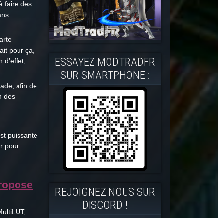
à faire des
ans
arte
ait pour ça,
ESSAYEZ MODTRADFR
 d’effet,
SUR SMARTPHONE :
hade, afin de
n des
st puissante
er pour
propose
REJOIGNEZ NOUS SUR
DISCORD !
ultiLUT,