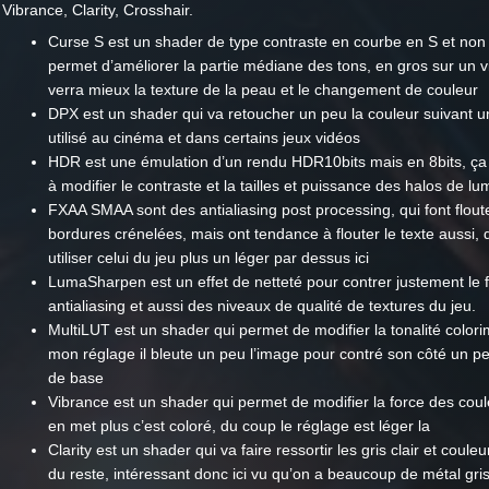
Vibrance, Clarity, Crosshair.
Curse S est un shader de type contraste en courbe en S et non li
permet d’améliorer la partie médiane des tons, en gros sur un 
verra mieux la texture de la peau et le changement de couleur
DPX est un shader qui va retoucher un peu la couleur suivant u
utilisé au cinéma et dans certains jeux vidéos
HDR est une émulation d’un rendu HDR10bits mais en 8bits, ça
à modifier le contraste et la tailles et puissance des halos de lu
FXAA SMAA sont des antialiasing post processing, qui font floute
bordures crénelées, mais ont tendance à flouter le texte aussi,
utiliser celui du jeu plus un léger par dessus ici
LumaSharpen est un effet de netteté pour contrer justement le 
antialiasing et aussi des niveaux de qualité de textures du jeu.
MultiLUT est un shader qui permet de modifier la tonalité colori
mon réglage il bleute un peu l’image pour contré son côté un pe
de base
Vibrance est un shader qui permet de modifier la force des coul
en met plus c’est coloré, du coup le réglage est léger la
Clarity est un shader qui va faire ressortir les gris clair et couleu
du reste, intéressant donc ici vu qu’on a beaucoup de métal gris