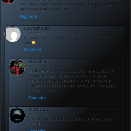
mon brakk, la pointe de mon orthos prime et la vague forme
de ma tête à gauche de Datu.
Répondre
CptAtchoum
28 octobre 2014
ta beauté n’a pas pu être reflétée sur l’objectif à mon
avis
Répondre
Protideus
28 octobre 2014
Ca doit être ça :/ ! Je vois pas d’autres explications
…. Ou alors c’est ma seconde personnalité (le
stalker) qui a pris possession de ma warframe et
qui essaie d’assassiner Datu en fufu afin d’être seul
à la tête du clan …. XD !
Répondre
Daturawar
28 octobre 2014
Je t’ai dit que tu avais un bug et que le rendu était
bizarre. =)
Répondre