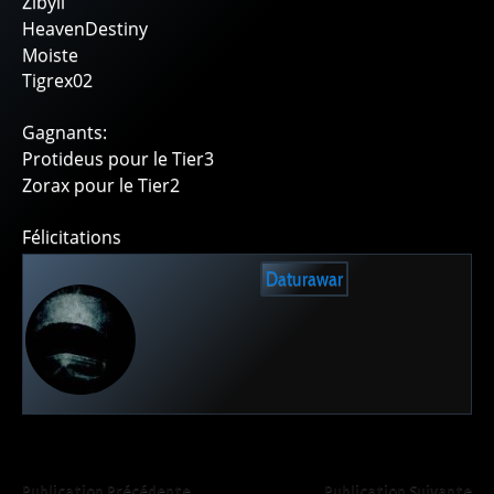
Zibyll
HeavenDestiny
Moiste
Tigrex02
Gagnants:
Protideus pour le Tier3
Zorax pour le Tier2
Félicitations
Daturawar
Publication Précédente
Publication Suivante